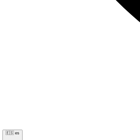
🇪🇸
es