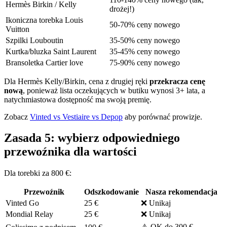
Hermès Birkin / Kelly
drożej!)
Ikoniczna torebka Louis
50-70% ceny nowego
Vuitton
Szpilki Louboutin
35-50% ceny nowego
Kurtka/bluzka Saint Laurent
35-45% ceny nowego
Bransoletka Cartier love
75-90% ceny nowego
Dla Hermès Kelly/Birkin, cena z drugiej ręki
przekracza cenę
nową
, ponieważ lista oczekujących w butiku wynosi 3+ lata, a
natychmiastowa dostępność ma swoją premię.
Zobacz
Vinted vs Vestiaire vs Depop
aby porównać prowizje.
Zasada 5: wybierz odpowiedniego
przewoźnika dla wartości
Dla torebki za 800 €:
Przewoźnik
Odszkodowanie
Nasza rekomendacja
Vinted Go
25 €
❌ Unikaj
Mondial Relay
25 €
❌ Unikaj
⚠️ OK do 300 €