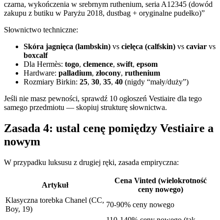
czarna, wykończenia w srebrnym ruthenium, seria A12345 (dowód
zakupu z butiku w Paryżu 2018, dustbag + oryginalne pudełko)”
Słownictwo techniczne:
Skóra jagnięca (lambskin)
vs
cielęca (calfskin)
vs
caviar
vs
boxcalf
Dla Hermès:
togo
,
clemence
,
swift
,
epsom
Hardware:
palladium
,
złocony
,
ruthenium
Rozmiary Birkin:
25
,
30
,
35
,
40
(nigdy “mały/duży”)
Jeśli nie masz pewności, sprawdź 10 ogłoszeń Vestiaire dla tego
samego przedmiotu — skopiuj strukturę słownictwa.
Zasada 4: ustal cenę pomiędzy Vestiaire a
nowym
W przypadku luksusu z drugiej ręki, zasada empiryczna:
Cena Vinted (wielokrotność
Artykuł
ceny nowego)
Klasyczna torebka Chanel (CC,
70-90% ceny nowego
Boy, 19)
110-140% ceny nowego (tak,