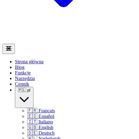
Strona główna
Blog
Funkcje
Narzędzia
Cennik
🇵🇱
pl
🇫🇷
Français
🇪🇸
Español
🇮🇹
Italiano
🇬🇧
English
🇩🇪
Deutsch
🇳🇱
Nederlands