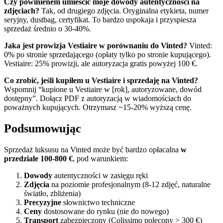
Czy powinienem umieścić moje dowody autentyczności na
zdjęciach?
Tak, od drugiego zdjęcia. Oryginalna etykieta, numer
seryjny, dustbag, certyfikat. To bardzo uspokaja i przyspiesza
sprzedaż średnio o 30-40%.
Jaka jest prowizja Vestiaire w porównaniu do Vinted?
Vinted:
0% po stronie sprzedającego (opłaty tylko po stronie kupującego).
Vestiaire: 25% prowizji, ale autoryzacja gratis powyżej 100 €.
Co zrobić, jeśli kupiłem u Vestiaire i sprzedaję na Vinted?
Wspomnij “kupione u Vestiaire w [rok], autoryzowane, dowód
dostępny”. Dołącz PDF z autoryzacją w wiadomościach do
poważnych kupujących. Otrzymasz ~15-20% wyższą cenę.
Podsumowując
Sprzedaż luksusu na Vinted może być bardzo opłacalna
w
przedziale 100-800 €
, pod warunkiem:
Dowody
autentyczności w zasięgu ręki
Zdjęcia
na poziomie profesjonalnym (8-12 zdjęć, naturalne
światło, zbliżenia)
Precyzyjne
słownictwo techniczne
Ceny
dostosowane do rynku (nie do nowego)
Transport
zabezpieczony (Colissimo polecony > 300 €)