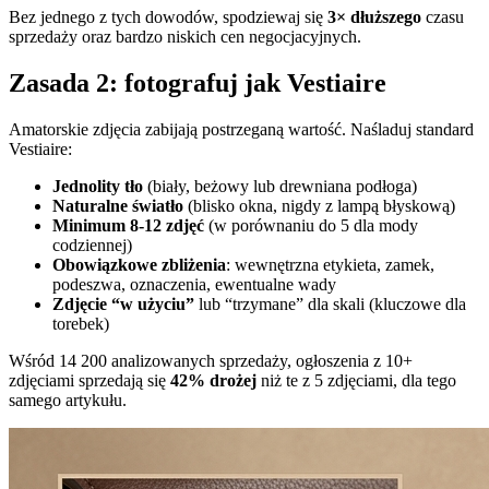
Bez jednego z tych dowodów, spodziewaj się
3× dłuższego
czasu
sprzedaży oraz bardzo niskich cen negocjacyjnych.
Zasada 2: fotografuj jak Vestiaire
Amatorskie zdjęcia zabijają postrzeganą wartość. Naśladuj standard
Vestiaire:
Jednolity tło
(biały, beżowy lub drewniana podłoga)
Naturalne światło
(blisko okna, nigdy z lampą błyskową)
Minimum 8-12 zdjęć
(w porównaniu do 5 dla mody
codziennej)
Obowiązkowe zbliżenia
: wewnętrzna etykieta, zamek,
podeszwa, oznaczenia, ewentualne wady
Zdjęcie “w użyciu”
lub “trzymane” dla skali (kluczowe dla
torebek)
Wśród 14 200 analizowanych sprzedaży, ogłoszenia z 10+
zdjęciami sprzedają się
42% drożej
niż te z 5 zdjęciami, dla tego
samego artykułu.