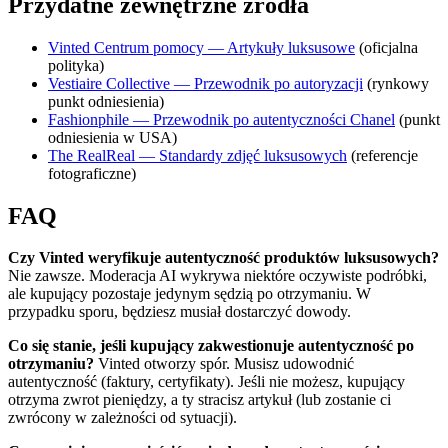
Przydatne zewnętrzne źródła
Vinted Centrum pomocy — Artykuły luksusowe
(oficjalna
polityka)
Vestiaire Collective — Przewodnik po autoryzacji
(rynkowy
punkt odniesienia)
Fashionphile — Przewodnik po autentyczności Chanel
(punkt
odniesienia w USA)
The RealReal — Standardy zdjęć luksusowych
(referencje
fotograficzne)
FAQ
Czy Vinted weryfikuje autentyczność produktów luksusowych?
Nie zawsze. Moderacja AI wykrywa niektóre oczywiste podróbki,
ale kupujący pozostaje jedynym sędzią po otrzymaniu. W
przypadku sporu, będziesz musiał dostarczyć dowody.
Co się stanie, jeśli kupujący zakwestionuje autentyczność po
otrzymaniu?
Vinted otworzy spór. Musisz udowodnić
autentyczność (faktury, certyfikaty). Jeśli nie możesz, kupujący
otrzyma zwrot pieniędzy, a ty stracisz artykuł (lub zostanie ci
zwrócony w zależności od sytuacji).