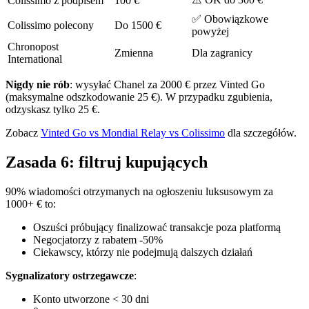
Colissimo z podpisem
100 €
✅ Obowiązkowe
Colissimo polecony
Do 1500 €
powyżej
Chronopost
Zmienna
Dla zagranicy
International
Nigdy nie rób
: wysyłać Chanel za 2000 € przez Vinted Go
(maksymalne odszkodowanie 25 €). W przypadku zgubienia,
odzyskasz tylko 25 €.
Zobacz
Vinted Go vs Mondial Relay vs Colissimo
dla szczegółów.
Zasada 6: filtruj kupujących
90% wiadomości otrzymanych na ogłoszeniu luksusowym za
1000+ € to:
Oszuści próbujący finalizować transakcje poza platformą
Negocjatorzy z rabatem -50%
Ciekawscy, którzy nie podejmują dalszych działań
Sygnalizatory ostrzegawcze
:
Konto utworzone < 30 dni