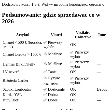
Dodatkowy koszt: 1-3 €. Wpływ na opinię kupującego: ogromny.
Podsumowanie: gdzie sprzedawać co w
2026
Vestiaire
Artykuł
Vinted
Inne
Collective
Chanel < 500 € (broszka,
✅ Pierwszy
OK
—
szalik)
wybór
✅ Pierwszy
⚠️ Możliwe
Chanel torebka > 1500 €
—
wybór
✅ Pierwszy
⚠️ Możliwe
Hermès Birkin/Kelly
—
wybór
LV neverfull
✅ Tanie
OK
—
⚠️ Ryzyko
✅ Pierwszy
Biżuteria Cartier
—
wybór
oszustwa
Szpilki Louboutin
✅ Doskonałe
OK
Depop
Kurtka YSL
✅ Dobra
OK
—
Buty Dior
✅ Dobre
OK
—