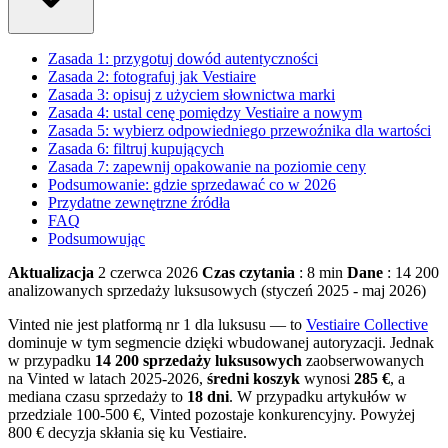
Zasada 1: przygotuj dowód autentyczności
Zasada 2: fotografuj jak Vestiaire
Zasada 3: opisuj z użyciem słownictwa marki
Zasada 4: ustal cenę pomiędzy Vestiaire a nowym
Zasada 5: wybierz odpowiedniego przewoźnika dla wartości
Zasada 6: filtruj kupujących
Zasada 7: zapewnij opakowanie na poziomie ceny
Podsumowanie: gdzie sprzedawać co w 2026
Przydatne zewnętrzne źródła
FAQ
Podsumowując
Aktualizacja
2 czerwca 2026
Czas czytania
: 8 min
Dane
: 14 200
analizowanych sprzedaży luksusowych (styczeń 2025 - maj 2026)
Vinted nie jest platformą nr 1 dla luksusu — to
Vestiaire Collective
dominuje w tym segmencie dzięki wbudowanej autoryzacji. Jednak
w przypadku
14 200 sprzedaży luksusowych
zaobserwowanych
na Vinted w latach 2025-2026,
średni koszyk
wynosi
285 €
, a
mediana czasu sprzedaży to
18 dni
. W przypadku artykułów w
przedziale 100-500 €, Vinted pozostaje konkurencyjny. Powyżej
800 € decyzja skłania się ku Vestiaire.