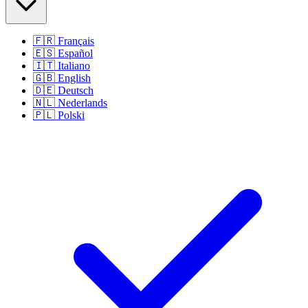
🇫🇷
Français
🇪🇸
Español
🇮🇹
Italiano
🇬🇧
English
🇩🇪
Deutsch
🇳🇱
Nederlands
🇵🇱
Polski