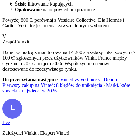
Ścisłe
filtrowanie kupujących
Opakowanie
na odpowiednim poziomie
Powyżej 800 €, porównaj z Vestiaire Collective. Dla Hermès i
Cartier, Vestiaire jest niemal zawsze dobrym wyborem.
V
Zespół Vinkit
Dane pochodzą z monitorowania 14 200 sprzedaży luksusowych (≥
100 €) zgłoszonych przez użytkowników Vinkit France między
styczniem 2025 a majem 2026. Współczynniki cenowe
dostosowane do rzeczywistego rynku.
Do przeczytania następnie
:
Vinted vs Vestiaire vs Depop
·
Pierwszy zakup na Vinted: 8 błędów do uniknięcia
·
Marki, które
sprzedają najwięcej w 2026
Lee
Założyciel Vinkit i Ekspert Vinted