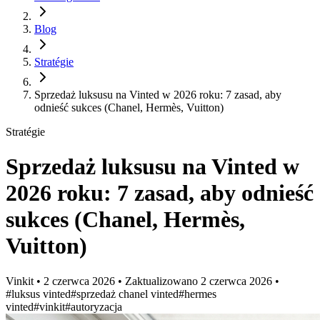
Blog
Stratégie
Sprzedaż luksusu na Vinted w 2026 roku: 7 zasad, aby
odnieść sukces (Chanel, Hermès, Vuitton)
Stratégie
Sprzedaż luksusu na Vinted w
2026 roku: 7 zasad, aby odnieść
sukces (Chanel, Hermès,
Vuitton)
Vinkit
•
2 czerwca 2026
•
Zaktualizowano
2 czerwca 2026
•
#luksus vinted
#sprzedaż chanel vinted
#hermes
vinted
#vinkit
#autoryzacja