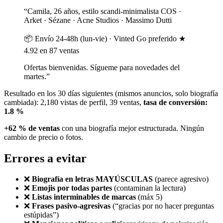
“Camila, 26 años, estilo scandi-minimalista COS ·
Arket · Sézane · Acne Studios · Massimo Dutti
📦 Envío 24-48h (lun-vie) · Vinted Go preferido ★
4.92 en 87 ventas
Ofertas bienvenidas. Sígueme para novedades del
martes.”
Resultado en los 30 días siguientes (mismos anuncios, solo biografía
cambiada): 2,180 vistas de perfil, 39 ventas,
tasa de conversión:
1.8 %
+62 % de ventas
con una biografía mejor estructurada. Ningún
cambio de precio o fotos.
Errores a evitar
❌
Biografía en letras MAYÚSCULAS
(parece agresivo)
❌
Emojis por todas partes
(contaminan la lectura)
❌
Listas interminables de marcas
(máx 5)
❌
Frases pasivo-agresivas
(“gracias por no hacer preguntas
estúpidas”)