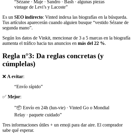
“Sézane · Maje · Sandro · Bash · algunas piezas
vintage de Levi’s y Lacoste”
Es un
SEO indirecto
: Vinted indexa las biografías en la búsqueda.
Tus artículos aparecerán cuando alguien busque “vestido Sézane de
segunda mano”.
Según los datos de Vinkit, mencionar de 3 a 5 marcas en la biografía
aumenta el tráfico hacia tus anuncios en
más del 22 %
.
Regla n°3: Da reglas concretas (y
cúmplelas)
❌
A evitar
:
“Envío rápido”
✅
Mejor
:
”📦 Envío en 24h (lun-vie) · Vinted Go o Mondial
Relay · paquete cuidado”
Tres informaciones útiles + un emoji para dar aire. El comprador
sabe qué esperar.