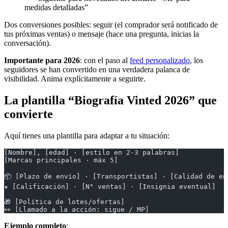
medidas detalladas”
Dos conversiones posibles: seguir (el comprador será notificado de
tus próximas ventas) o mensaje (hace una pregunta, inicias la
conversación).
Importante para 2026
: con el paso al
feed personalizado
, los
seguidores se han convertido en una verdadera palanca de
visibilidad. Anima explícitamente a seguirte.
La plantilla “Biografía Vinted 2026” que
convierte
Aquí tienes una plantilla para adaptar a tu situación:
[Nombre], [edad] · [estilo en 2-3 palabras]
[Marcas principales · máx 5]
📦 [Plazo de envío] · [Transportistas] · [Calidad de en
★ [Calificación] · [N° ventas] · [Insignia eventual]
🎁 [Política de lotes/ofertas]
👀 [Llamado a la acción: sigue / MP]
Ejemplo completo
: