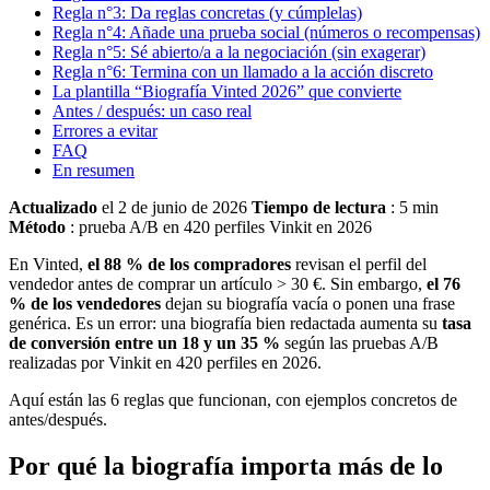
Regla n°3: Da reglas concretas (y cúmplelas)
Regla n°4: Añade una prueba social (números o recompensas)
Regla n°5: Sé abierto/a a la negociación (sin exagerar)
Regla n°6: Termina con un llamado a la acción discreto
La plantilla “Biografía Vinted 2026” que convierte
Antes / después: un caso real
Errores a evitar
FAQ
En resumen
Actualizado
el 2 de junio de 2026
Tiempo de lectura
: 5 min
Método
: prueba A/B en 420 perfiles Vinkit en 2026
En Vinted,
el 88 % de los compradores
revisan el perfil del
vendedor antes de comprar un artículo > 30 €. Sin embargo,
el 76
% de los vendedores
dejan su biografía vacía o ponen una frase
genérica. Es un error: una biografía bien redactada aumenta su
tasa
de conversión entre un 18 y un 35 %
según las pruebas A/B
realizadas por Vinkit en 420 perfiles en 2026.
Aquí están las 6 reglas que funcionan, con ejemplos concretos de
antes/después.
Por qué la biografía importa más de lo