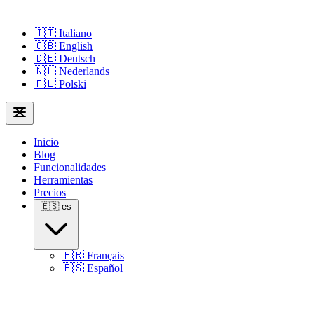
🇮🇹
Italiano
🇬🇧
English
🇩🇪
Deutsch
🇳🇱
Nederlands
🇵🇱
Polski
Inicio
Blog
Funcionalidades
Herramientas
Precios
🇪🇸
es
🇫🇷
Français
🇪🇸
Español