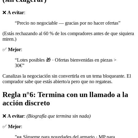
❌
A evitar
:
“Precio no negociable — gracias por no hacer ofertas”
(Estás rechazando al 60 % de los compradores antes de que siquiera
miren.)
✅
Mejor
:
“Lotes posibles 🎁 · Ofertas bienvenidas en piezas >
30€”
Canalizas la negociación sin convertirla en un tema bloqueante. El
comprador sabe que estás abierto/a pero que no regateas.
Regla n°6: Termina con un llamado a la
acción discreto
❌
A evitar
:
(Biografía que termina sin nada)
✅
Mejor
:
”👀 Sígueme para novedades del armario · MP para