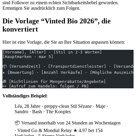
sind Follower zu einem echten Sichtbarkeitshebel geworden.
Ermutigen Sie ausdrücklich zum Folgen.
Die Vorlage “Vinted Bio 2026”, die
konvertiert
Hier ist eine Vorlage, die Sie an Ihre Situation anpassen können:
[Vorname], [Alter] · [Stil in 2-3 Worten]
[Hauptmarken · max 5]
📦 [Versandzeit] · [Transportdienstleister] · [Versandq
★ [Bewertung] · [Anzahl Verkäufe] · [Mögliche Auszeichn
🎁 [Richtlinien für Mengenrabatte/Angebote]
👀 [Aufruf zum Handeln: folgen / PN]
Vollständiges Beispiel
:
Léa, 28 Jahre · preppy-clean Stil Sézane · Maje ·
Sandro · Bash · The Kooples
📦 Versand innerhalb von 24 Stunden an Wochentagen
· Vinted Go & Mondial Relay ★ 4.97 bei 154
Verkäufen · 5-Sterne-Verkäufer