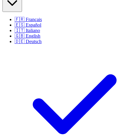
🇫🇷
Français
🇪🇸
Español
🇮🇹
Italiano
🇬🇧
English
🇩🇪
Deutsch