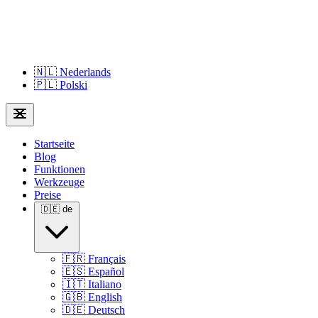
🇳🇱
Nederlands
🇵🇱
Polski
Startseite
Blog
Funktionen
Werkzeuge
Preise
🇩🇪
de
🇫🇷
Français
🇪🇸
Español
🇮🇹
Italiano
🇬🇧
English
🇩🇪
Deutsch