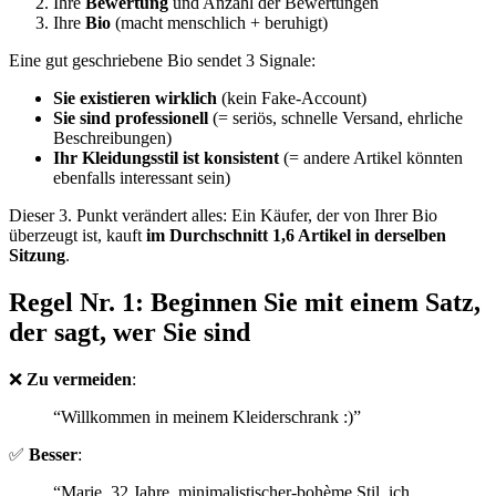
Ihre
Bewertung
und Anzahl der Bewertungen
Ihre
Bio
(macht menschlich + beruhigt)
Eine gut geschriebene Bio sendet 3 Signale:
Sie existieren wirklich
(kein Fake-Account)
Sie sind professionell
(= seriös, schnelle Versand, ehrliche
Beschreibungen)
Ihr Kleidungsstil ist konsistent
(= andere Artikel könnten
ebenfalls interessant sein)
Dieser 3. Punkt verändert alles: Ein Käufer, der von Ihrer Bio
überzeugt ist, kauft
im Durchschnitt 1,6 Artikel in derselben
Sitzung
.
Regel Nr. 1: Beginnen Sie mit einem Satz,
der sagt, wer Sie sind
❌
Zu vermeiden
:
“Willkommen in meinem Kleiderschrank :)”
✅
Besser
:
“Marie, 32 Jahre, minimalistischer-bohème Stil, ich