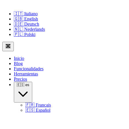
🇮🇹
Italiano
🇬🇧
English
🇩🇪
Deutsch
🇳🇱
Nederlands
🇵🇱
Polski
Inicio
Blog
Funcionalidades
Herramientas
Precios
🇪🇸
es
🇫🇷
Français
🇪🇸
Español