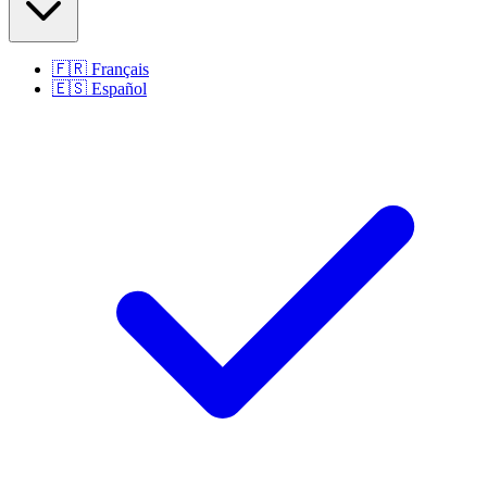
🇫🇷
Français
🇪🇸
Español