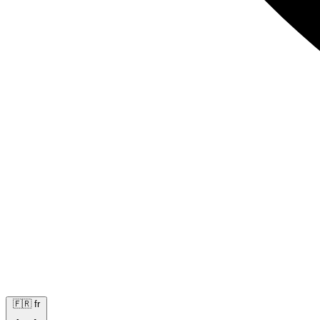
🇫🇷
fr