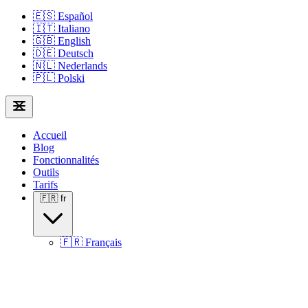
🇪🇸
Español
🇮🇹
Italiano
🇬🇧
English
🇩🇪
Deutsch
🇳🇱
Nederlands
🇵🇱
Polski
Accueil
Blog
Fonctionnalités
Outils
Tarifs
🇫🇷
fr
🇫🇷
Français