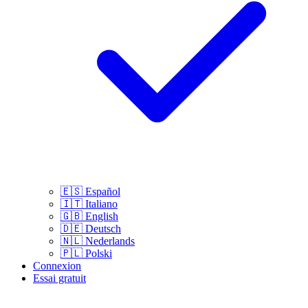
🇪🇸
Español
🇮🇹
Italiano
🇬🇧
English
🇩🇪
Deutsch
🇳🇱
Nederlands
🇵🇱
Polski
Connexion
Essai gratuit