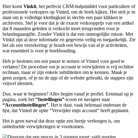
Hier komt
Vinkit
, het perfecte CRM-hulpmiddel voor particuliere of
professionele verkopers op Vinted, om de hoek kijken. Het stelt je in
staat om je volledige kledingkast in slechts een paar klikken te
archiveren. Stel je voor dat je de exacte verkoopprijs van een artikel
dat 8 maanden geleden is verkocht moet terugvinden voor je
belastingaangifte. Zonder Vinkit is dat een onmogelijke missie. Met
Vinkit zijn al deze informatie en gegevens veilig en toegankelijk. Zie
het als een verzekering: je houdt een bewijs van al je activiteiten,
wat essentieel is voor je boekhouding.
Heb je besloten om een pauze te nemen of Vinted voor goed te
verlaten? De procedure om je account te verwijderen is vrij rechttoe
rechtaan, maar er zijn enkele subtiliteiten om te kennen. Maak je
geen zorgen, of je nu de app of de website gebruikt, de stappen zijn
vrijwel identiek.
Dus, waar te beginnen? Alles begint vanaf je profiel. Eenmaal op je
pagina, zoek het
“Instellingen”
-icoon en navigeer naar
“Accountinstellingen”
. Het is daar, vaak helemaal onderaan de
lijst, dat Vinted de optie “Verwijder mijn account” heeft geplaatst.
Het is geen toeval dat deze optie een beetje verborgen is, om
onbedoelde verwijderingen te voorkomen.