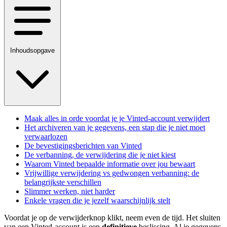
Inhoudsopgave
Maak alles in orde voordat je je Vinted-account verwijdert
Het archiveren van je gegevens, een stap die je niet moet
verwaarlozen
De bevestigingsberichten van Vinted
De verbanning, de verwijdering die je niet kiest
Waarom Vinted bepaalde informatie over jou bewaart
Vrijwillige verwijdering vs gedwongen verbanning: de
belangrijkste verschillen
Slimmer werken, niet harder
Enkele vragen die je jezelf waarschijnlijk stelt
Voordat je op de verwijderknop klikt, neem even de tijd. Het sluiten
van een Vinted-account is een
definitieve
beslissing. Al je gegevens,