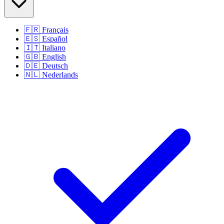
🇫🇷
Français
🇪🇸
Español
🇮🇹
Italiano
🇬🇧
English
🇩🇪
Deutsch
🇳🇱
Nederlands