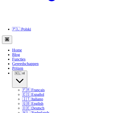
🇵🇱
Polski
Home
Blog
Functies
Gereedschappen
Prijzen
🇳🇱
nl
🇫🇷
Français
🇪🇸
Español
🇮🇹
Italiano
🇬🇧
English
🇩🇪
Deutsch
🇳🇱
Nederlands