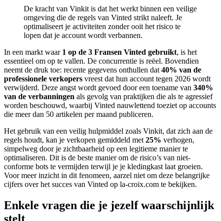
De kracht van Vinkit is dat het werkt binnen een veilige
omgeving die de regels van Vinted strikt naleeft. Je
optimaliseert je activiteiten zonder ooit het risico te
lopen dat je account wordt verbannen.
In een markt waar
1 op de 3 Fransen Vinted gebruikt
, is het
essentieel om op te vallen. De concurrentie is reëel. Bovendien
neemt de druk toe: recente gegevens onthullen dat
40% van de
professionele verkopers
vreest dat hun account tegen 2026 wordt
verwijderd. Deze angst wordt gevoed door een toename van
340%
van de verbanningen
als gevolg van praktijken die als te agressief
worden beschouwd, waarbij Vinted nauwlettend toeziet op accounts
die meer dan 50 artikelen per maand publiceren.
Het gebruik van een veilig hulpmiddel zoals Vinkit, dat zich aan de
regels houdt, kan je verkopen gemiddeld met
25%
verhogen,
simpelweg door je zichtbaarheid op een legitieme manier te
optimaliseren. Dit is de beste manier om de risico’s van niet-
conforme bots te vermijden terwijl je je kledingkast laat groeien.
Voor meer inzicht in dit fenomeen, aarzel niet om deze belangrijke
cijfers over het succes van Vinted op la-croix.com te bekijken.
Enkele vragen die je jezelf waarschijnlijk
stelt