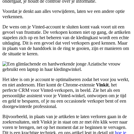
ondergaat, je houdt de controle over je informatie.
Voordat je denkt aan alles verwijderen, laten we een andere optie
verkennen.
De wens om je Vinted-account te sluiten komt vaak voort uit een
gevoel van frustratie. De verkopen komen niet op gang, de artikelen
stapelen zich op en het beheren van de kledingkast wordt een echte
uitdaging. Dit is een gevoel dat veel verkopers goed kennen. Maar
in plaats van de handdoek in de ring te gooien, zijn er manieren om
de situatie te keren.
Het idee is om je account te optimaliseren zodat het voor jou werkt,
en niet andersom. Hier komt de Chrome-extensie
Vinkit
, het
perfecte CRM voor Vinted-verkopers, in beeld. Zie het als een
persoonlijke assistent voor je Vinted-winkel, ontworpen om je tijd
en geld te besparen, of je nu een occasionele verkoper bent of een
doorgewinterde professional.
Bijvoorbeeld, in plaats van je artikelen te laten verloren gaan in de
zoekresultaten, stelt Vinkit je in staat om ze met één klik weer naar
voren te brengen, net op het moment dat ze beginnen te vervagen.
Dit is een krachtige techniek, en ons artikel legt in detail uit
hoe je