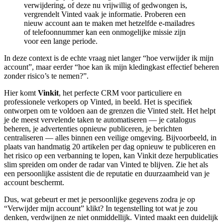
verwijdering, of deze nu vrijwillig of gedwongen is,
vergrendelt Vinted vaak je informatie. Proberen een
nieuw account aan te maken met hetzelfde e-mailadres
of telefoonnummer kan een onmogelijke missie zijn
voor een lange periode.
In deze context is de echte vraag niet langer “hoe verwijder ik mijn
account”, maar eerder “hoe kan ik mijn kledingkast effectief beheren
zonder risico’s te nemen?”.
Hier komt
Vinkit
, het perfecte CRM voor particuliere en
professionele verkopers op Vinted, in beeld. Het is specifiek
ontworpen om te voldoen aan de grenzen die Vinted stelt. Het helpt
je de meest vervelende taken te automatiseren — je catalogus
beheren, je advertenties opnieuw publiceren, je berichten
centraliseren — alles binnen een veilige omgeving. Bijvoorbeeld, in
plaats van handmatig 20 artikelen per dag opnieuw te publiceren en
het risico op een verbanning te lopen, kan Vinkit deze herpublicaties
slim spreiden om onder de radar van Vinted te blijven. Zie het als
een persoonlijke assistent die de reputatie en duurzaamheid van je
account beschermt.
Dus, wat gebeurt er met je persoonlijke gegevens zodra je op
“Verwijder mijn account” klikt? In tegenstelling tot wat je zou
denken, verdwijnen ze niet onmiddellijk. Vinted maakt een duidelijk