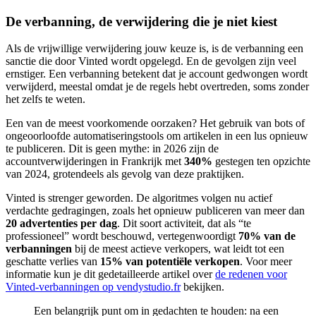
De verbanning, de verwijdering die je niet kiest
Als de vrijwillige verwijdering jouw keuze is, is de verbanning een
sanctie die door Vinted wordt opgelegd. En de gevolgen zijn veel
ernstiger. Een verbanning betekent dat je account gedwongen wordt
verwijderd, meestal omdat je de regels hebt overtreden, soms zonder
het zelfs te weten.
Een van de meest voorkomende oorzaken? Het gebruik van bots of
ongeoorloofde automatiseringstools om artikelen in een lus opnieuw
te publiceren. Dit is geen mythe: in 2026 zijn de
accountverwijderingen in Frankrijk met
340%
gestegen ten opzichte
van 2024, grotendeels als gevolg van deze praktijken.
Vinted is strenger geworden. De algoritmes volgen nu actief
verdachte gedragingen, zoals het opnieuw publiceren van meer dan
20 advertenties per dag
. Dit soort activiteit, dat als “te
professioneel” wordt beschouwd, vertegenwoordigt
70% van de
verbanningen
bij de meest actieve verkopers, wat leidt tot een
geschatte verlies van
15% van potentiële verkopen
. Voor meer
informatie kun je dit gedetailleerde artikel over
de redenen voor
Vinted-verbanningen op vendystudio.fr
bekijken.
Een belangrijk punt om in gedachten te houden: na een