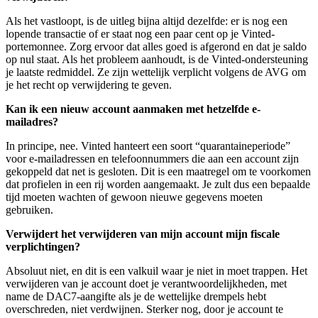
Als het vastloopt, is de uitleg bijna altijd dezelfde: er is nog een
lopende transactie of er staat nog een paar cent op je Vinted-
portemonnee. Zorg ervoor dat alles goed is afgerond en dat je saldo
op nul staat. Als het probleem aanhoudt, is de Vinted-ondersteuning
je laatste redmiddel. Ze zijn wettelijk verplicht volgens de AVG om
je het recht op verwijdering te geven.
Kan ik een nieuw account aanmaken met hetzelfde e-
mailadres?
In principe, nee. Vinted hanteert een soort “quarantaineperiode”
voor e-mailadressen en telefoonnummers die aan een account zijn
gekoppeld dat net is gesloten. Dit is een maatregel om te voorkomen
dat profielen in een rij worden aangemaakt. Je zult dus een bepaalde
tijd moeten wachten of gewoon nieuwe gegevens moeten
gebruiken.
Verwijdert het verwijderen van mijn account mijn fiscale
verplichtingen?
Absoluut niet, en dit is een valkuil waar je niet in moet trappen. Het
verwijderen van je account doet je verantwoordelijkheden, met
name de DAC7-aangifte als je de wettelijke drempels hebt
overschreden, niet verdwijnen. Sterker nog, door je account te