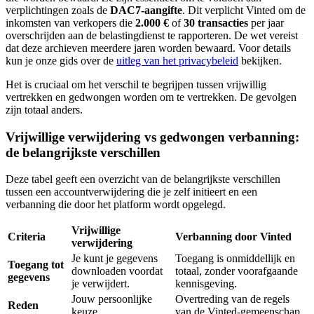
verplichtingen zoals de
DAC7-aangifte
. Dit verplicht Vinted om de
inkomsten van verkopers die
2.000 €
of
30 transacties
per jaar
overschrijden aan de belastingdienst te rapporteren. De wet vereist
dat deze archieven meerdere jaren worden bewaard. Voor details
kun je onze gids over de
uitleg van het privacybeleid
bekijken.
Het is cruciaal om het verschil te begrijpen tussen vrijwillig
vertrekken en gedwongen worden om te vertrekken. De gevolgen
zijn totaal anders.
Vrijwillige verwijdering vs gedwongen verbanning:
de belangrijkste verschillen
Deze tabel geeft een overzicht van de belangrijkste verschillen
tussen een accountverwijdering die je zelf initieert en een
verbanning die door het platform wordt opgelegd.
Vrijwillige
Criteria
Verbanning door Vinted
verwijdering
Je kunt je gegevens
Toegang is onmiddellijk en
Toegang tot
downloaden voordat
totaal, zonder voorafgaande
gegevens
je verwijdert.
kennisgeving.
Jouw persoonlijke
Overtreding van de regels
Reden
keuze.
van de Vinted-gemeenschap.