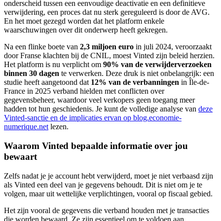
onderscheid tussen een eenvoudige deactivatie en een definitieve
verwijdering, een proces dat nu sterk gereguleerd is door de AVG.
En het moet gezegd worden dat het platform enkele
waarschuwingen over dit onderwerp heeft gekregen.
Na een flinke boete van
2,3 miljoen euro
in juli 2024, veroorzaakt
door Franse klachten bij de CNIL, moest Vinted zijn beleid herzien.
Het platform is nu verplicht om
90% van de verwijderverzoeken
binnen 30 dagen
te verwerken. Deze druk is niet onbelangrijk: een
studie heeft aangetoond dat
12% van de verbanningen
in Île-de-
France in 2025 verband hielden met conflicten over
gegevensbeheer, waardoor veel verkopers geen toegang meer
hadden tot hun geschiedenis. Je kunt de volledige analyse van
deze
Vinted-sanctie en de implicaties ervan op blog.economie-
numerique.net
lezen.
Waarom Vinted bepaalde informatie over jou
bewaart
Zelfs nadat je je account hebt verwijderd, moet je niet verbaasd zijn
als Vinted een deel van je gegevens behoudt. Dit is niet om je te
volgen, maar uit wettelijke verplichtingen, vooral op fiscaal gebied.
Het zijn vooral de gegevens die verband houden met je transacties
die worden bewaard. Ze zijn essentieel om te voldoen aan