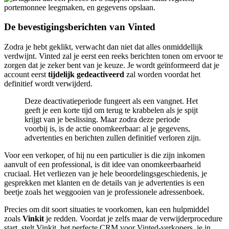
De bevestigingsberichten van Vinted
Zodra je hebt geklikt, verwacht dan niet dat alles onmiddellijk
verdwijnt. Vinted zal je eerst een reeks berichten tonen om ervoor te
zorgen dat je zeker bent van je keuze. Je wordt geïnformeerd dat je
account eerst
tijdelijk gedeactiveerd
zal worden voordat het
definitief wordt verwijderd.
Deze deactivatieperiode fungeert als een vangnet. Het
geeft je een korte tijd om terug te krabbelen als je spijt
krijgt van je beslissing. Maar zodra deze periode
voorbij is, is de actie onomkeerbaar: al je gegevens,
advertenties en berichten zullen definitief verloren zijn.
Voor een verkoper, of hij nu een particulier is die zijn inkomen
aanvult of een professional, is dit idee van onomkeerbaarheid
cruciaal. Het verliezen van je hele beoordelingsgeschiedenis, je
gesprekken met klanten en de details van je advertenties is een
beetje zoals het weggooien van je professionele adressenboek.
Precies om dit soort situaties te voorkomen, kan een hulpmiddel
zoals
Vinkit
je redden. Voordat je zelfs maar de verwijderprocedure
start, stelt Vinkit, het perfecte CRM voor Vinted-verkopers, je in