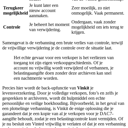
Je kunt later een
Terugkeer
Zeer moeilijk, zo niet
nieuw account
mogelijkheid
onmogelijk. Vaak permanent.
aanmaken.
Ondergaan, vaak zonder
Je beheert het moment
Controle
mogelijkheid om iets terug te
van verwijdering.
krijgen.
Samengevat is de verbanning een brute verlies van controle, terwijl
de vrijwillige verwijdering je de controle over de situatie laat.
Het echte gevaar voor een verkoper is het verliezen van
toegang tot zijn eigen verkoopgeschiedenis. Of je
account nu vrijwillig wordt verwijderd of verbannen, je
belastingaangifte doen zonder deze archieven kan snel
een nachtmerrie worden.
Precies hier wordt de back-upfunctie van
Vinkit
je
levensverzekering. Door je volledige verkopen, foto’s en zelfs je
gesprekken te archiveren, wordt dit hulpmiddel een echte
persoonlijke en veilige boekhouding. Bijvoorbeeld, in het geval van
een plotselinge verbanning, is Vinkit de enige oplossing die je
garandeert dat je een kopie van al je verkopen voor je DAC7-
aangifte behoudt, zodat je een belastingcontrole kunt vermijden. Of
je nu besluit om Vinted vrijwillig te verlaten of dat je een verbanning