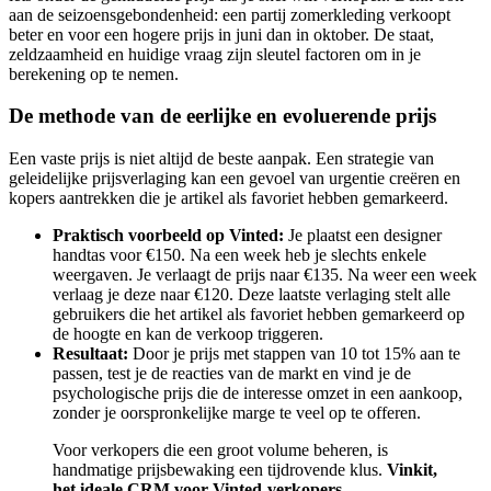
aan de seizoensgebondenheid: een partij zomerkleding verkoopt
beter en voor een hogere prijs in juni dan in oktober. De staat,
zeldzaamheid en huidige vraag zijn sleutel factoren om in je
berekening op te nemen.
De methode van de eerlijke en evoluerende prijs
Een vaste prijs is niet altijd de beste aanpak. Een strategie van
geleidelijke prijsverlaging kan een gevoel van urgentie creëren en
kopers aantrekken die je artikel als favoriet hebben gemarkeerd.
Praktisch voorbeeld op Vinted:
Je plaatst een designer
handtas voor €150. Na een week heb je slechts enkele
weergaven. Je verlaagt de prijs naar €135. Na weer een week
verlaag je deze naar €120. Deze laatste verlaging stelt alle
gebruikers die het artikel als favoriet hebben gemarkeerd op
de hoogte en kan de verkoop triggeren.
Resultaat:
Door je prijs met stappen van 10 tot 15% aan te
passen, test je de reacties van de markt en vind je de
psychologische prijs die de interesse omzet in een aankoop,
zonder je oorspronkelijke marge te veel op te offeren.
Voor verkopers die een groot volume beheren, is
handmatige prijsbewaking een tijdrovende klus.
Vinkit,
het ideale CRM voor Vinted-verkopers
,