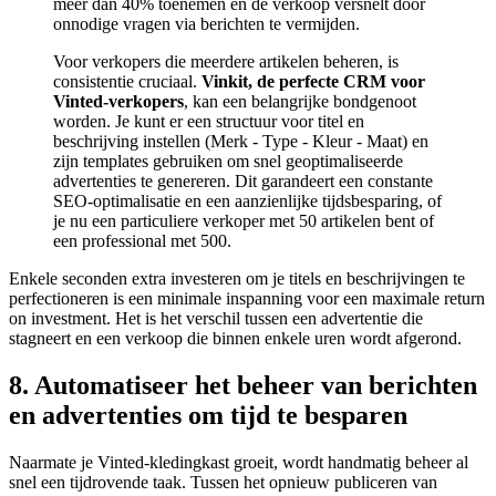
meer dan 40% toenemen en de verkoop versnelt door
onnodige vragen via berichten te vermijden.
Voor verkopers die meerdere artikelen beheren, is
consistentie cruciaal.
Vinkit, de perfecte CRM voor
Vinted-verkopers
, kan een belangrijke bondgenoot
worden. Je kunt er een structuur voor titel en
beschrijving instellen (Merk - Type - Kleur - Maat) en
zijn templates gebruiken om snel geoptimaliseerde
advertenties te genereren. Dit garandeert een constante
SEO-optimalisatie en een aanzienlijke tijdsbesparing, of
je nu een particuliere verkoper met 50 artikelen bent of
een professional met 500.
Enkele seconden extra investeren om je titels en beschrijvingen te
perfectioneren is een minimale inspanning voor een maximale return
on investment. Het is het verschil tussen een advertentie die
stagneert en een verkoop die binnen enkele uren wordt afgerond.
8. Automatiseer het beheer van berichten
en advertenties om tijd te besparen
Naarmate je Vinted-kledingkast groeit, wordt handmatig beheer al
snel een tijdrovende taak. Tussen het opnieuw publiceren van