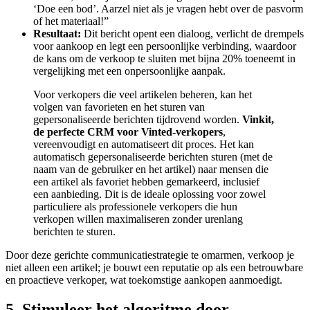
‘Doe een bod’. Aarzel niet als je vragen hebt over de pasvorm
of het materiaal!”
Resultaat:
Dit bericht opent een dialoog, verlicht de drempels
voor aankoop en legt een persoonlijke verbinding, waardoor
de kans om de verkoop te sluiten met bijna 20% toeneemt in
vergelijking met een onpersoonlijke aanpak.
Voor verkopers die veel artikelen beheren, kan het
volgen van favorieten en het sturen van
gepersonaliseerde berichten tijdrovend worden.
Vinkit,
de perfecte CRM voor Vinted-verkopers
,
vereenvoudigt en automatiseert dit proces. Het kan
automatisch gepersonaliseerde berichten sturen (met de
naam van de gebruiker en het artikel) naar mensen die
een artikel als favoriet hebben gemarkeerd, inclusief
een aanbieding. Dit is de ideale oplossing voor zowel
particuliere als professionele verkopers die hun
verkopen willen maximaliseren zonder urenlang
berichten te sturen.
Door deze gerichte communicatiestrategie te omarmen, verkoop je
niet alleen een artikel; je bouwt een reputatie op als een betrouwbare
en proactieve verkoper, wat toekomstige aankopen aanmoedigt.
5. Stimuleer het algoritme door