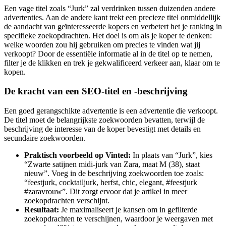
Een vage titel zoals “Jurk” zal verdrinken tussen duizenden andere
advertenties. Aan de andere kant trekt een precieze titel onmiddellijk
de aandacht van geïnteresseerde kopers en verbetert het je ranking in
specifieke zoekopdrachten. Het doel is om als je koper te denken:
welke woorden zou hij gebruiken om precies te vinden wat jij
verkoopt? Door de essentiële informatie al in de titel op te nemen,
filter je de klikken en trek je gekwalificeerd verkeer aan, klaar om te
kopen.
De kracht van een SEO-titel en -beschrijving
Een goed gerangschikte advertentie is een advertentie die verkoopt.
De titel moet de belangrijkste zoekwoorden bevatten, terwijl de
beschrijving de interesse van de koper bevestigt met details en
secundaire zoekwoorden.
Praktisch voorbeeld op Vinted:
In plaats van “Jurk”, kies
“Zwarte satijnen midi-jurk van Zara, maat M (38), staat
nieuw”. Voeg in de beschrijving zoekwoorden toe zoals:
“feestjurk, cocktailjurk, herfst, chic, elegant, #feestjurk
#zaravrouw”. Dit zorgt ervoor dat je artikel in meer
zoekopdrachten verschijnt.
Resultaat:
Je maximaliseert je kansen om in gefilterde
zoekopdrachten te verschijnen, waardoor je weergaven met