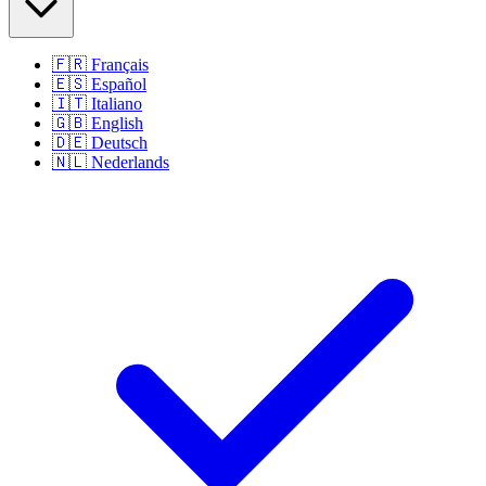
🇫🇷
Français
🇪🇸
Español
🇮🇹
Italiano
🇬🇧
English
🇩🇪
Deutsch
🇳🇱
Nederlands