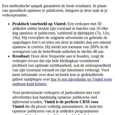
Een methodische aanpak garandeert de beste resultaten. In plaats
van sporadisch opnieuw te publiceren, integreer je deze taak in je
verkooproutine.
Praktisch voorbeeld op Vinted:
Een verkoper met 30
artikelen online besluit zijn voorraad in batches van 10 elke
dag opnieuw te publiceren, variërend in tijdstippen (7u, 12u,
19u). Hij verwijdert de originele advertentie en gebruikt de
opgeslagen foto’s en tekst om deze in minder dan een minuut
opnieuw te creëren. Hij merkt een toename van 200% in de
weergaven van de betreffende artikelen in slechts 48 uur.
Resultaat:
Door deze frequentie aan te houden, zorgt de
verkoper ervoor dat zijn hele kledingkast voortdurend
profiteert van optimale zichtbaarheid, wat de omloopsnelheid
van zijn voorraad versnelt en zijn inkomsten verhoogt. Voor
meer informatie over deze techniek kun je gedetailleerde
gidsen raadplegen over
hoe je een advertentie op Vinted weer
omhoog kunt krijgen
.
Voor professionele verkopers of particulieren met veel
advertenties kan handmatig opnieuw publiceren snel
tijdrovend worden.
Vinkit is de perfecte CRM voor
Vinted
die dit proces volledig automatiseert. Je kunt het
opnieuw publiceren van al je artikelen programmeren