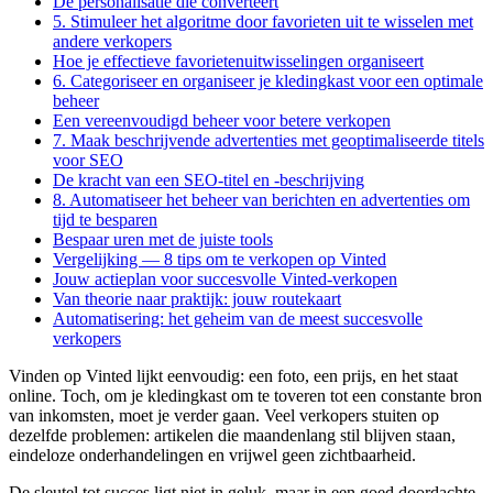
De personalisatie die converteert
5. Stimuleer het algoritme door favorieten uit te wisselen met
andere verkopers
Hoe je effectieve favorietenuitwisselingen organiseert
6. Categoriseer en organiseer je kledingkast voor een optimale
beheer
Een vereenvoudigd beheer voor betere verkopen
7. Maak beschrijvende advertenties met geoptimaliseerde titels
voor SEO
De kracht van een SEO-titel en -beschrijving
8. Automatiseer het beheer van berichten en advertenties om
tijd te besparen
Bespaar uren met de juiste tools
Vergelijking — 8 tips om te verkopen op Vinted
Jouw actieplan voor succesvolle Vinted-verkopen
Van theorie naar praktijk: jouw routekaart
Automatisering: het geheim van de meest succesvolle
verkopers
Vinden op Vinted lijkt eenvoudig: een foto, een prijs, en het staat
online. Toch, om je kledingkast om te toveren tot een constante bron
van inkomsten, moet je verder gaan. Veel verkopers stuiten op
dezelfde problemen: artikelen die maandenlang stil blijven staan,
eindeloze onderhandelingen en vrijwel geen zichtbaarheid.
De sleutel tot succes ligt niet in geluk, maar in een goed doordachte