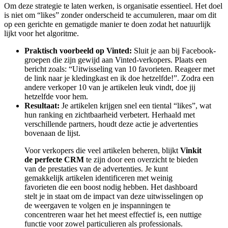
Om deze strategie te laten werken, is organisatie essentieel. Het doel
is niet om “likes” zonder onderscheid te accumuleren, maar om dit
op een gerichte en gematigde manier te doen zodat het natuurlijk
lijkt voor het algoritme.
Praktisch voorbeeld op Vinted:
Sluit je aan bij Facebook-
groepen die zijn gewijd aan Vinted-verkopers. Plaats een
bericht zoals: “Uitwisseling van 10 favorieten. Reageer met
de link naar je kledingkast en ik doe hetzelfde!”. Zodra een
andere verkoper 10 van je artikelen leuk vindt, doe jij
hetzelfde voor hem.
Resultaat:
Je artikelen krijgen snel een tiental “likes”, wat
hun ranking en zichtbaarheid verbetert. Herhaald met
verschillende partners, houdt deze actie je advertenties
bovenaan de lijst.
Voor verkopers die veel artikelen beheren, blijkt
Vinkit
de perfecte CRM
te zijn door een overzicht te bieden
van de prestaties van de advertenties. Je kunt
gemakkelijk artikelen identificeren met weinig
favorieten die een boost nodig hebben. Het dashboard
stelt je in staat om de impact van deze uitwisselingen op
de weergaven te volgen en je inspanningen te
concentreren waar het het meest effectief is, een nuttige
functie voor zowel particulieren als professionals.