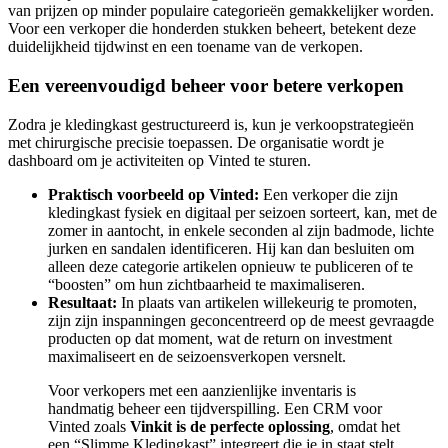
van prijzen op minder populaire categorieën gemakkelijker worden.
Voor een verkoper die honderden stukken beheert, betekent deze
duidelijkheid tijdwinst en een toename van de verkopen.
Een vereenvoudigd beheer voor betere verkopen
Zodra je kledingkast gestructureerd is, kun je verkoopstrategieën
met chirurgische precisie toepassen. De organisatie wordt je
dashboard om je activiteiten op Vinted te sturen.
Praktisch voorbeeld op Vinted:
Een verkoper die zijn
kledingkast fysiek en digitaal per seizoen sorteert, kan, met de
zomer in aantocht, in enkele seconden al zijn badmode, lichte
jurken en sandalen identificeren. Hij kan dan besluiten om
alleen deze categorie artikelen opnieuw te publiceren of te
“boosten” om hun zichtbaarheid te maximaliseren.
Resultaat:
In plaats van artikelen willekeurig te promoten,
zijn zijn inspanningen geconcentreerd op de meest gevraagde
producten op dat moment, wat de return on investment
maximaliseert en de seizoensverkopen versnelt.
Voor verkopers met een aanzienlijke inventaris is
handmatig beheer een tijdverspilling. Een CRM voor
Vinted zoals
Vinkit is de perfecte oplossing
, omdat het
een “Slimme Kledingkast” integreert die je in staat stelt