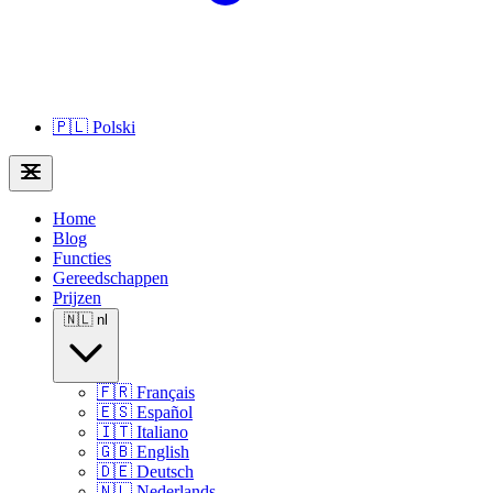
🇵🇱
Polski
Home
Blog
Functies
Gereedschappen
Prijzen
🇳🇱
nl
🇫🇷
Français
🇪🇸
Español
🇮🇹
Italiano
🇬🇧
English
🇩🇪
Deutsch
🇳🇱
Nederlands