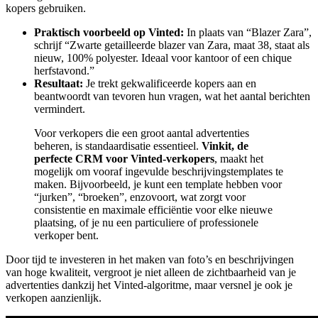
kopers gebruiken.
Praktisch voorbeeld op Vinted:
In plaats van “Blazer Zara”,
schrijf “Zwarte getailleerde blazer van Zara, maat 38, staat als
nieuw, 100% polyester. Ideaal voor kantoor of een chique
herfstavond.”
Resultaat:
Je trekt gekwalificeerde kopers aan en
beantwoordt van tevoren hun vragen, wat het aantal berichten
vermindert.
Voor verkopers die een groot aantal advertenties
beheren, is standaardisatie essentieel.
Vinkit, de
perfecte CRM voor Vinted-verkopers
, maakt het
mogelijk om vooraf ingevulde beschrijvingstemplates te
maken. Bijvoorbeeld, je kunt een template hebben voor
“jurken”, “broeken”, enzovoort, wat zorgt voor
consistentie en maximale efficiëntie voor elke nieuwe
plaatsing, of je nu een particuliere of professionele
verkoper bent.
Door tijd te investeren in het maken van foto’s en beschrijvingen
van hoge kwaliteit, vergroot je niet alleen de zichtbaarheid van je
advertenties dankzij het Vinted-algoritme, maar versnel je ook je
verkopen aanzienlijk.