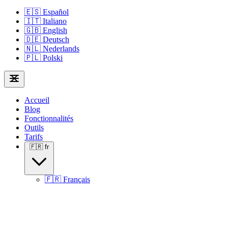
🇪🇸
Español
🇮🇹
Italiano
🇬🇧
English
🇩🇪
Deutsch
🇳🇱
Nederlands
🇵🇱
Polski
Accueil
Blog
Fonctionnalités
Outils
Tarifs
🇫🇷
fr
🇫🇷
Français