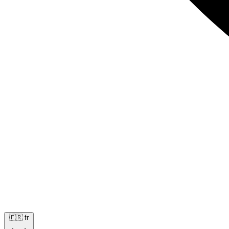
🇫🇷
fr