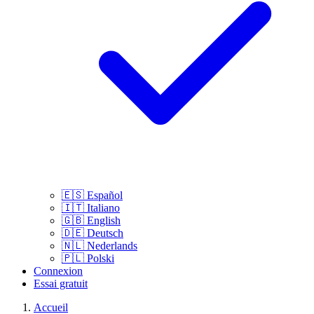
🇪🇸
Español
🇮🇹
Italiano
🇬🇧
English
🇩🇪
Deutsch
🇳🇱
Nederlands
🇵🇱
Polski
Connexion
Essai gratuit
Accueil