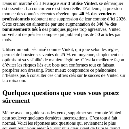
Dans un marché où
1 Français sur 3 utilise Vinted
, se démarquer
est essentiel. La concurrence est bien réelle. D’ailleurs, la pression
monte : des données récentes révèlent que
40 % des vendeurs
professionnels
redoutent une suppression de leur compte d’ici 2026.
Cette crainte est alimentée par une augmentation de
340 % des
bannissements
liés à des pratiques jugées trop agressives, Vinted
surveillant de près les comptes qui publient plus de 50 articles par
mois.
Utiliser un outil sécurisé comme Vinkit, qui joue selon les règles,
permet de booster ses ventes de
25 %
en moyenne, simplement en
optimisant sa visibilité de manière légitime. C’est la meilleure façon
d’éviter les risques liés aux bots non conformes tout en faisant
prospérer son dressing. Pour mieux comprendre ce phénomène,
n’hésitez pas à consulter ces chiffres clés sur le succès de Vinted sur
la-croix.com.
Quelques questions que vous vous posez
sûrement
Même avec un guide sous les yeux, supprimer son compte Vinted
peut soulever quelques dernières interrogations. C’est tout à fait
normal. Voici les réponses aux questions qui reviennent le plus
souvent pour vous aider à y voir plus clair avant de faire le grand