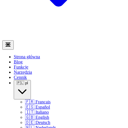
Strona główna
Blog
Funkcje
Narzędzia
Cennik
🇵🇱
pl
🇫🇷
Français
🇪🇸
Español
🇮🇹
Italiano
🇬🇧
English
🇩🇪
Deutsch
🇳🇱
Nederlands