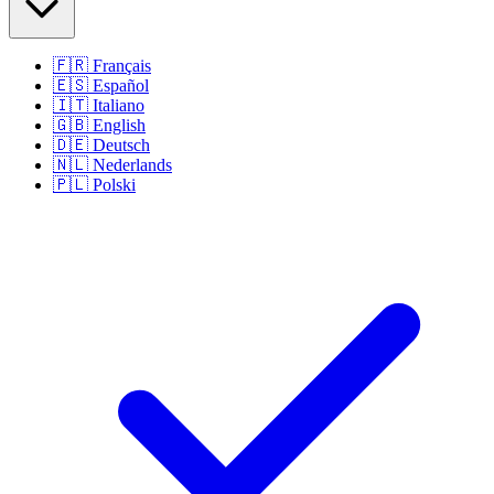
🇫🇷
Français
🇪🇸
Español
🇮🇹
Italiano
🇬🇧
English
🇩🇪
Deutsch
🇳🇱
Nederlands
🇵🇱
Polski