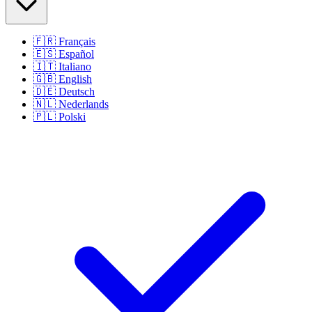
🇫🇷
Français
🇪🇸
Español
🇮🇹
Italiano
🇬🇧
English
🇩🇪
Deutsch
🇳🇱
Nederlands
🇵🇱
Polski