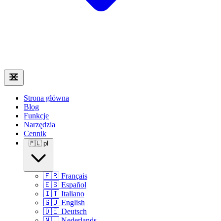
Strona główna
Blog
Funkcje
Narzędzia
Cennik
🇵🇱
pl
🇫🇷
Français
🇪🇸
Español
🇮🇹
Italiano
🇬🇧
English
🇩🇪
Deutsch
🇳🇱
Nederlands