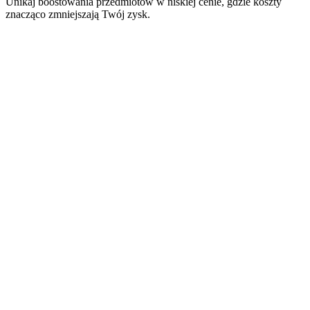
Unikaj boostowania przedmiotów w niskiej cenie, gdzie koszty
znacząco zmniejszają Twój zysk.