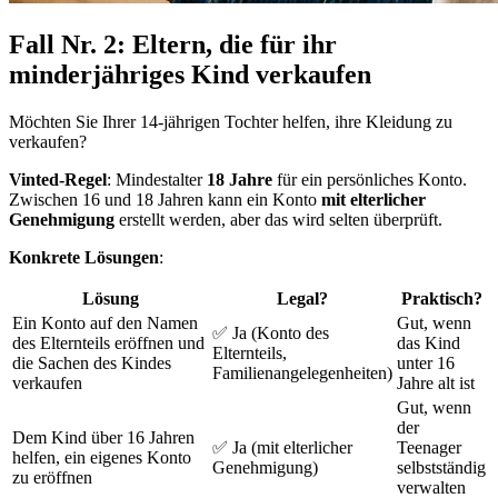
Fall Nr. 2: Eltern, die für ihr
minderjähriges Kind verkaufen
Möchten Sie Ihrer 14-jährigen Tochter helfen, ihre Kleidung zu
verkaufen?
Vinted-Regel
: Mindestalter
18 Jahre
für ein persönliches Konto.
Zwischen 16 und 18 Jahren kann ein Konto
mit elterlicher
Genehmigung
erstellt werden, aber das wird selten überprüft.
Konkrete Lösungen
:
Lösung
Legal?
Praktisch?
Ein Konto auf den Namen
Gut, wenn
✅ Ja (Konto des
des Elternteils eröffnen und
das Kind
Elternteils,
die Sachen des Kindes
unter 16
Familienangelegenheiten)
verkaufen
Jahre alt ist
Gut, wenn
der
Dem Kind über 16 Jahren
✅ Ja (mit elterlicher
Teenager
helfen, ein eigenes Konto
Genehmigung)
selbstständig
zu eröffnen
verwalten