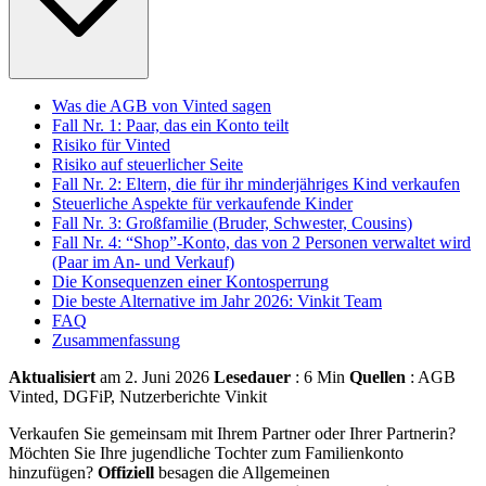
Was die AGB von Vinted sagen
Fall Nr. 1: Paar, das ein Konto teilt
Risiko für Vinted
Risiko auf steuerlicher Seite
Fall Nr. 2: Eltern, die für ihr minderjähriges Kind verkaufen
Steuerliche Aspekte für verkaufende Kinder
Fall Nr. 3: Großfamilie (Bruder, Schwester, Cousins)
Fall Nr. 4: “Shop”-Konto, das von 2 Personen verwaltet wird
(Paar im An- und Verkauf)
Die Konsequenzen einer Kontosperrung
Die beste Alternative im Jahr 2026: Vinkit Team
FAQ
Zusammenfassung
Aktualisiert
am 2. Juni 2026
Lesedauer
: 6 Min
Quellen
: AGB
Vinted, DGFiP, Nutzerberichte Vinkit
Verkaufen Sie gemeinsam mit Ihrem Partner oder Ihrer Partnerin?
Möchten Sie Ihre jugendliche Tochter zum Familienkonto
hinzufügen?
Offiziell
besagen die Allgemeinen