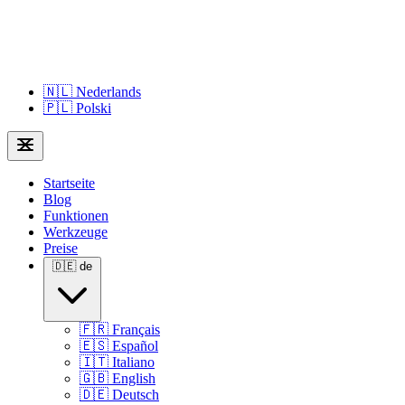
🇳🇱
Nederlands
🇵🇱
Polski
Startseite
Blog
Funktionen
Werkzeuge
Preise
🇩🇪
de
🇫🇷
Français
🇪🇸
Español
🇮🇹
Italiano
🇬🇧
English
🇩🇪
Deutsch