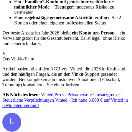
Ein “Familien”-Konto mit gemischter weiblicher +
männlicher Mode + Teenager
: moderates Risiko, zu
vermeiden
Eine regelmäßige gemeinsame Aktivität
: eröffnen Sie 2
Konten oder einen eigenen professionellen Status
Der beste Ansatz im Jahr 2026 bleibt
ein Konto pro Person
+ ein
Verwaltungstool für die Gesamtübersicht. Es ist legal, ohne Risiko
und steuerlich klarer.
V
Das Vinkit-Team
Artikel basierend auf den AGB von Vinted, die 2026 in Kraft sind,
und den häufigen Fragen, die an den Vinkit-Support gesendet
wurden. Bei komplexen administrativen Situationen (Erbschaft,
Trennung) konsultieren Sie einen Juristen.
Als Nächstes lesen
:
Vinted Pro vs Privatperson: Umsatzgrenze
·
Steuerliche Verpflichtungen Vinted
·
Ich habe 8.000 € auf Vinted in
6 Monaten verkauft