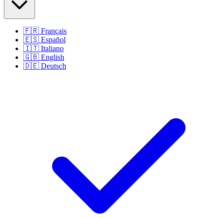
🇫🇷
Français
🇪🇸
Español
🇮🇹
Italiano
🇬🇧
English
🇩🇪
Deutsch