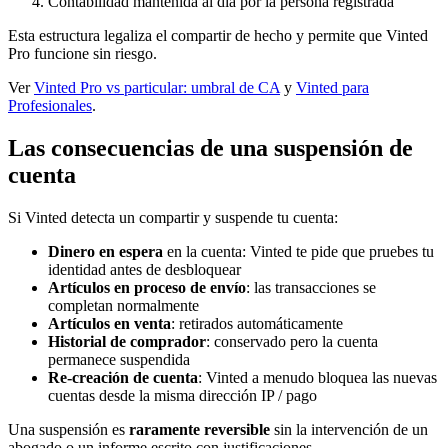
Contabilidad mantenida al día por la persona registrada
Esta estructura legaliza el compartir de hecho y permite que Vinted
Pro funcione sin riesgo.
Ver
Vinted Pro vs particular: umbral de CA
y
Vinted para
Profesionales
.
Las consecuencias de una suspensión de
cuenta
Si Vinted detecta un compartir y suspende tu cuenta:
Dinero en espera
en la cuenta: Vinted te pide que pruebes tu
identidad antes de desbloquear
Artículos en proceso de envío
: las transacciones se
completan normalmente
Artículos en venta
: retirados automáticamente
Historial de comprador
: conservado pero la cuenta
permanece suspendida
Re-creación de cuenta
: Vinted a menudo bloquea las nuevas
cuentas desde la misma dirección IP / pago
Una suspensión es
raramente reversible
sin la intervención de un
abogado o un informe escrito con justificaciones.