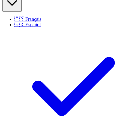
🇫🇷
Français
🇪🇸
Español