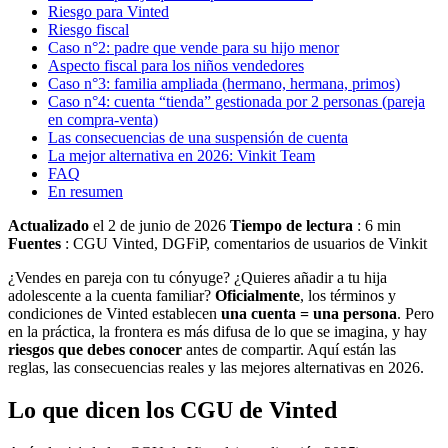
Riesgo para Vinted
Riesgo fiscal
Caso n°2: padre que vende para su hijo menor
Aspecto fiscal para los niños vendedores
Caso n°3: familia ampliada (hermano, hermana, primos)
Caso n°4: cuenta “tienda” gestionada por 2 personas (pareja
en compra-venta)
Las consecuencias de una suspensión de cuenta
La mejor alternativa en 2026: Vinkit Team
FAQ
En resumen
Actualizado
el 2 de junio de 2026
Tiempo de lectura
: 6 min
Fuentes
: CGU Vinted, DGFiP, comentarios de usuarios de Vinkit
¿Vendes en pareja con tu cónyuge? ¿Quieres añadir a tu hija
adolescente a la cuenta familiar?
Oficialmente
, los términos y
condiciones de Vinted establecen
una cuenta = una persona
. Pero
en la práctica, la frontera es más difusa de lo que se imagina, y hay
riesgos que debes conocer
antes de compartir. Aquí están las
reglas, las consecuencias reales y las mejores alternativas en 2026.
Lo que dicen los CGU de Vinted