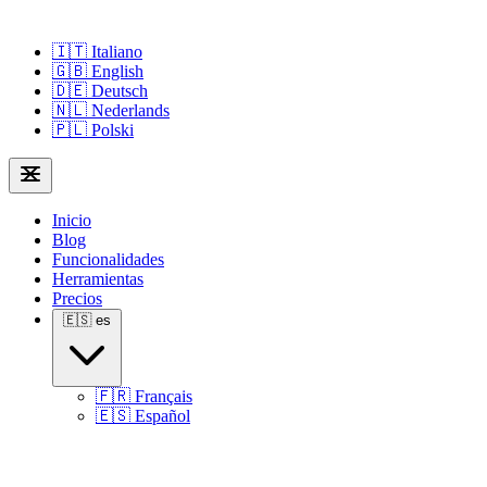
🇮🇹
Italiano
🇬🇧
English
🇩🇪
Deutsch
🇳🇱
Nederlands
🇵🇱
Polski
Inicio
Blog
Funcionalidades
Herramientas
Precios
🇪🇸
es
🇫🇷
Français
🇪🇸
Español