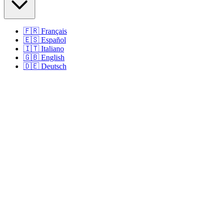
🇫🇷
Français
🇪🇸
Español
🇮🇹
Italiano
🇬🇧
English
🇩🇪
Deutsch