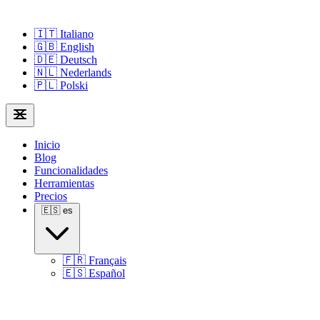
🇮🇹
Italiano
🇬🇧
English
🇩🇪
Deutsch
🇳🇱
Nederlands
🇵🇱
Polski
Inicio
Blog
Funcionalidades
Herramientas
Precios
🇪🇸
es
🇫🇷
Français
🇪🇸
Español