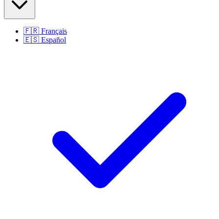
🇫🇷
Français
🇪🇸
Español