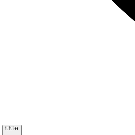
🇪🇸
es