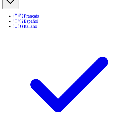
🇫🇷
Français
🇪🇸
Español
🇮🇹
Italiano