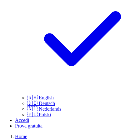
🇬🇧
English
🇩🇪
Deutsch
🇳🇱
Nederlands
🇵🇱
Polski
Accedi
Prova gratuita
Home