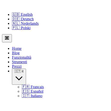
🇬🇧
English
🇩🇪
Deutsch
🇳🇱
Nederlands
🇵🇱
Polski
Home
Blog
Funzionalità
Strumenti
Prezzi
🇮🇹
it
🇫🇷
Français
🇪🇸
Español
🇮🇹
Italiano