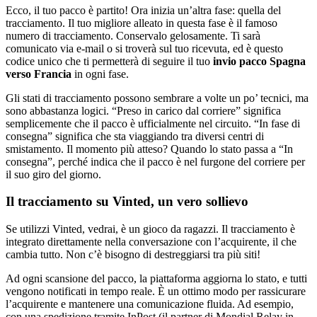
Ecco, il tuo pacco è partito! Ora inizia un’altra fase: quella del
tracciamento. Il tuo migliore alleato in questa fase è il famoso
numero di tracciamento. Conservalo gelosamente. Ti sarà
comunicato via e-mail o si troverà sul tuo ricevuta, ed è questo
codice unico che ti permetterà di seguire il tuo
invio pacco Spagna
verso Francia
in ogni fase.
Gli stati di tracciamento possono sembrare a volte un po’ tecnici, ma
sono abbastanza logici. “Preso in carico dal corriere” significa
semplicemente che il pacco è ufficialmente nel circuito. “In fase di
consegna” significa che sta viaggiando tra diversi centri di
smistamento. Il momento più atteso? Quando lo stato passa a “In
consegna”, perché indica che il pacco è nel furgone del corriere per
il suo giro del giorno.
Il tracciamento su Vinted, un vero sollievo
Se utilizzi Vinted, vedrai, è un gioco da ragazzi. Il tracciamento è
integrato direttamente nella conversazione con l’acquirente, il che
cambia tutto. Non c’è bisogno di destreggiarsi tra più siti!
Ad ogni scansione del pacco, la piattaforma aggiorna lo stato, e tutti
vengono notificati in tempo reale. È un ottimo modo per rassicurare
l’acquirente e mantenere una comunicazione fluida. Ad esempio,
con una spedizione tramite InPost (il partner di Mondial Relay in