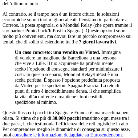
dell’ultimo minuto.
Al contrario, se il tempo non è un fattore critico, le soluzioni
economiche sono i tuoi migliori alleati. Pensiamo in particolare a
Correos, la posta spagnola, o a Mondial Relay (che opera tramite il
suo partner Punto Pack/InPost in Spagna). Queste opzioni sono
molto più convenienti, ma dovrai fare un piccolo compromesso sui
tempi, che di solito si estendono tra
3 e 7 giorni lavorativi
.
Un caso concreto: una vendita su Vinted.
Immagina
di vendere un maglione da Barcellona a una persona
che vive a Lille. Il tuo acquirente ha probabilmente
scelto l’opzione di consegna standard per minimizzare i
costi. In questo scenario, Mondial Relay/InPost è una
scelta perfetta. È spesso l’opzione predefinita proposta
da Vinted per le spedizioni Spagna-Francia. La rete di
punti di ritiro è incredibilmente densa, il che semplifica
la vita all’acquirente e mantiene i tuoi costi di
spedizione al minimo.
Questo flusso di pacchi tra Spagna e Francia è una macchina ben
oliata. Si stima che più di
30.000 pacchi
transitino ogni mese tra i
due paesi, il che testimonia l’efficienza delle reti logistiche in atto.
Per comprendere meglio le dinamiche di consegna su questo asse,
puoi
consultare le informazioni dettagliate su Eurosender.com
.