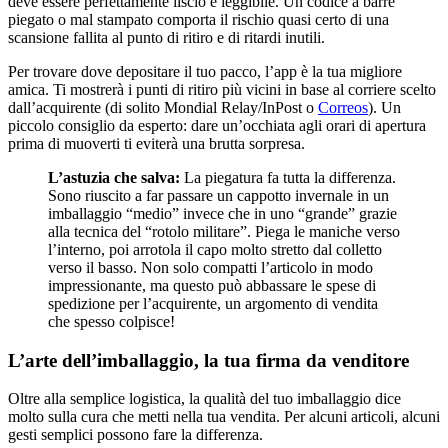
deve essere perfettamente liscio e leggibile. Un codice a barre
piegato o mal stampato comporta il rischio quasi certo di una
scansione fallita al punto di ritiro e di ritardi inutili.
Per trovare dove depositare il tuo pacco, l’app è la tua migliore
amica. Ti mostrerà i punti di ritiro più vicini in base al corriere scelto
dall’acquirente (di solito Mondial Relay/InPost o
Correos
). Un
piccolo consiglio da esperto: dare un’occhiata agli orari di apertura
prima di muoverti ti eviterà una brutta sorpresa.
L’astuzia che salva:
La piegatura fa tutta la differenza.
Sono riuscito a far passare un cappotto invernale in un
imballaggio “medio” invece che in uno “grande” grazie
alla tecnica del “rotolo militare”. Piega le maniche verso
l’interno, poi arrotola il capo molto stretto dal colletto
verso il basso. Non solo compatti l’articolo in modo
impressionante, ma questo può abbassare le spese di
spedizione per l’acquirente, un argomento di vendita
che spesso colpisce!
L’arte dell’imballaggio, la tua firma da venditore
Oltre alla semplice logistica, la qualità del tuo imballaggio dice
molto sulla cura che metti nella tua vendita. Per alcuni articoli, alcuni
gesti semplici possono fare la differenza.