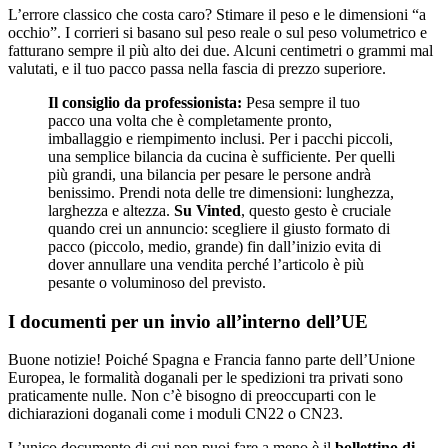
L’errore classico che costa caro? Stimare il peso e le dimensioni “a
occhio”. I corrieri si basano sul peso reale o sul peso volumetrico e
fatturano sempre il più alto dei due. Alcuni centimetri o grammi mal
valutati, e il tuo pacco passa nella fascia di prezzo superiore.
Il consiglio da professionista:
Pesa sempre il tuo
pacco una volta che è completamente pronto,
imballaggio e riempimento inclusi. Per i pacchi piccoli,
una semplice bilancia da cucina è sufficiente. Per quelli
più grandi, una bilancia per pesare le persone andrà
benissimo. Prendi nota delle tre dimensioni: lunghezza,
larghezza e altezza.
Su Vinted
, questo gesto è cruciale
quando crei un annuncio: scegliere il giusto formato di
pacco (piccolo, medio, grande) fin dall’inizio evita di
dover annullare una vendita perché l’articolo è più
pesante o voluminoso del previsto.
I documenti per un invio all’interno dell’UE
Buone notizie! Poiché Spagna e Francia fanno parte dell’Unione
Europea, le formalità doganali per le spedizioni tra privati sono
praticamente nulle. Non c’è bisogno di preoccuparti con le
dichiarazioni doganali come i moduli CN22 o CN23.
L’unico documento di cui non puoi fare a meno è il
bollettino di