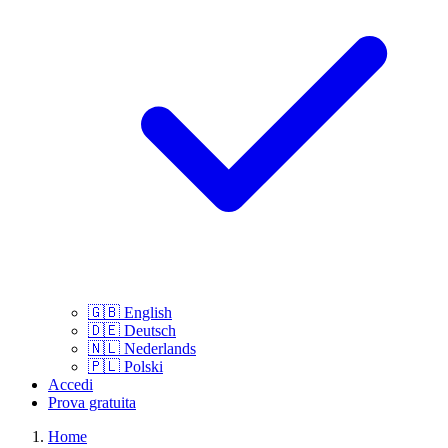
🇬🇧
English
🇩🇪
Deutsch
🇳🇱
Nederlands
🇵🇱
Polski
Accedi
Prova gratuita
Home