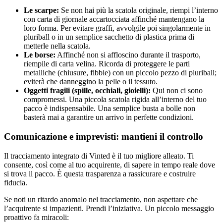
Le scarpe:
Se non hai più la scatola originale, riempi l’interno
con carta di giornale accartocciata affinché mantengano la
loro forma. Per evitare graffi, avvolgile poi singolarmente in
pluriball o in un semplice sacchetto di plastica prima di
metterle nella scatola.
Le borse:
Affinché non si affloscino durante il trasporto,
riempile di carta velina. Ricorda di proteggere le parti
metalliche (chiusure, fibbie) con un piccolo pezzo di pluriball;
eviterà che danneggino la pelle o il tessuto.
Oggetti fragili (spille, occhiali, gioielli):
Qui non ci sono
compromessi. Una piccola scatola rigida all’interno del tuo
pacco è indispensabile. Una semplice busta a bolle non
basterà mai a garantire un arrivo in perfette condizioni.
Comunicazione e imprevisti: mantieni il controllo
Il tracciamento integrato di Vinted è il tuo migliore alleato. Ti
consente, così come al tuo acquirente, di sapere in tempo reale dove
si trova il pacco. È questa trasparenza a rassicurare e costruire
fiducia.
Se noti un ritardo anomalo nel tracciamento, non aspettare che
l’acquirente si impazienti. Prendi l’iniziativa. Un piccolo messaggio
proattivo fa miracoli: