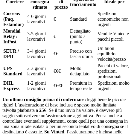
Corriere
consegna
di
Ideale per
tracciamento
stimato
prezzo
Correos
Spedizioni
4-6 giorni
(Paq.
€
Standard
economiche non
lavorativi
Estándar)
urgenti
Mondial
Dettagliato
3-5 giorni
Vendite Vinted e
Relay /
€
(punto a
lavorativi
pacchi piccoli
InPost
punto)
Un buon
SEUR /
3-4 giorni
Preciso con
€€
equilibrio
DPD
lavorativi
fascia oraria
velocità/prezzo
Pacchi di valore,
UPS
2-3 giorni
Molto
€€€
spedizioni
Standard
lavorativi
dettagliato
professionali
DHL
1-2 giorni
Premium in
Spedizioni molto
€€€€
Express
lavorativi
tempo reale
urgenti
Un ultimo consiglio prima di confermare:
leggi bene le piccole
righe! L’assicurazione di base inclusa è spesso molto limitata,
talvolta plafonata a
25€
. Se il tuo invio ha valore, è davvero più
saggio sottoscrivere un’assicurazione aggiuntiva. Pensa anche a
controllare eventuali supplementi, come quelli per una consegna in
una zona rurale isolata o per un secondo tentativo di consegna se il
destinatario è assente.
Su Vinted
, l’assicurazione è inclusa nelle