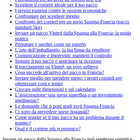
Scegliere il corriere ideale per il tuo pacco
I servizi espressi contro le opzioni economiche
Confrontare per scegliere meglio
Confronto dei corrieri per un invio Spagna-Francia (pacco
standard 5kg)
Inviare un pacco Vinted dalla Spagna alla Francia: la guida
pratica
Preparare e spedire come un esperto
L’arte dell’imballaggio, la tua firma da venditore
Comunicazione e imprevisti: mantieni il controllo
Seguire il tuo pacco e anticipare la ricezione
Il tracciamento su Vinted, un vero sollievo
Cosa succede all’arrivo del pacco in Francia?
Inviare meglio per spendere meno: i nostri consigli per
ottimizzare costi e tempi
Giocare sulle dimensioni e sul calendario
L’assicurazione: una spesa superflua o un investimento
intelligente?
Le domande che ti poni sugli invii Spagna-Francia
Ci sono da prevedere spese doganali?
Come reagire se il mio pacco ha un problema durante il
tragitto?
Qual è il corriere più economico?
Inviare un pacco dalla Spagna alla Francia può sembrare semplice,