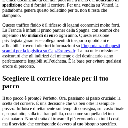
spedizione
che ti fornirà il corriere. Per una vendita su Vinted, la
piattaforma genera questo bollettino per te, non ti resta che
stamparlo.
Questo traffico fluido è il riflesso di legami economici molto forti.
La Francia è infatti il primo partner della Spagna, con scambi che
superano i
60 miliardi di euro
ogni anno. Questa relazione
privilegiata garantisce collegamenti di trasporto quotidiani e
affidabili. Troverai ulteriori informazioni su
l’importanza di questi
scambi per la logistica su Cap-Express.fr
. La tua unica missione:
assicurarti che gli indirizzi del mittente e del destinatario siano
perfettamente leggibili sull’etichetta. È la base per evitare qualsiasi
errore di percorso.
Scegliere il corriere ideale per il tuo
pacco
Il tuo pacco è pronto? Perfetto. Ora, passiamo al passo cruciale: la
scelta del corriere. È una decisione che va ben oltre il semplice
prezzo. Influisce direttamente sui tempi di consegna, sul costo finale
e, soprattutto, sulla tua tranquillità, così come su quella del tuo
destinatario. Non si tratta di trovare il più economico a tutti i costi,
ma il servizio che corrisponde davvero al
tuo
bisogno specifico.