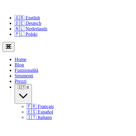
🇬🇧
English
🇩🇪
Deutsch
🇳🇱
Nederlands
🇵🇱
Polski
Home
Blog
Funzionalità
Strumenti
Prezzi
🇮🇹
it
🇫🇷
Français
🇪🇸
Español
🇮🇹
Italiano