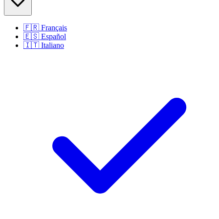
🇫🇷
Français
🇪🇸
Español
🇮🇹
Italiano