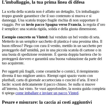
L’imballaggio, la tua prima linea di difesa
La scelta della scatola non è affatto un dettaglio. Un imballaggio
troppo grande garantisce che il suo contenuto si muova e si
danneggi. Una scatola troppo fragile rischia di non sopportare il
viaggio. Per un
invio pacco Spagna verso Francia
, la regola d’oro
è semplice: una scatola rigida, solida e della giusta dimensione.
Esempio concreto su Vinted:
hai venduto un bel vestito di seta.
Metterlo in un semplice sacchetto di plastica è una pessima idea. Il
buon riflesso? Piega con cura il vestito, mettilo in un sacchetto per
proteggerlo dall’umidità, poi in una piccola scatola di cartone o in
una busta di spedizione resistente. È questa doppia barriera che lo
proteggerà davvero e garantirà una buona valutazione da parte del
tuo acquirente.
Per oggetti più fragili, come ceramiche o cornici, il riempimento
diventa il tuo migliore amico. Riempi ogni spazio vuoto con
pluriball, carta di giornale accartocciata o cuscini d’aria. Il test è
facile: scuoti delicatamente il pacco chiuso. Se nulla si muove
all’interno, hai vinto. Se vuoi approfondire, la nostra guida completa
ti spiega
come imballare e inviare un pacco Vinted
.
Pesare e misurare: la caccia ai costi aggiuntivi