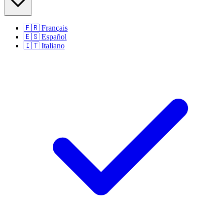
🇫🇷
Français
🇪🇸
Español
🇮🇹
Italiano