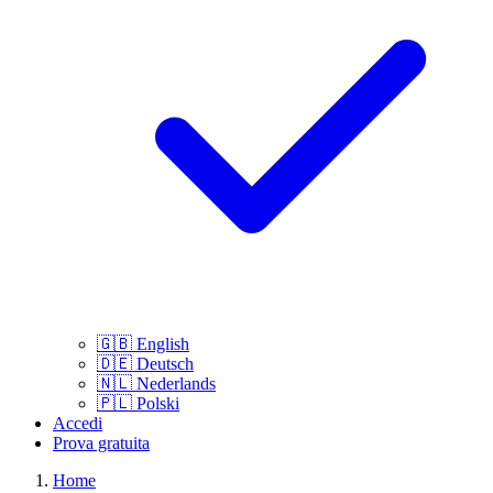
🇬🇧
English
🇩🇪
Deutsch
🇳🇱
Nederlands
🇵🇱
Polski
Accedi
Prova gratuita
Home