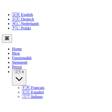
🇬🇧
English
🇩🇪
Deutsch
🇳🇱
Nederlands
🇵🇱
Polski
Home
Blog
Funzionalità
Strumenti
Prezzi
🇮🇹
it
🇫🇷
Français
🇪🇸
Español
🇮🇹
Italiano