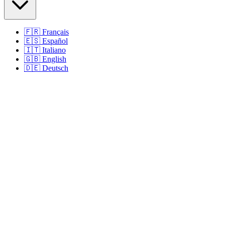
🇫🇷
Français
🇪🇸
Español
🇮🇹
Italiano
🇬🇧
English
🇩🇪
Deutsch