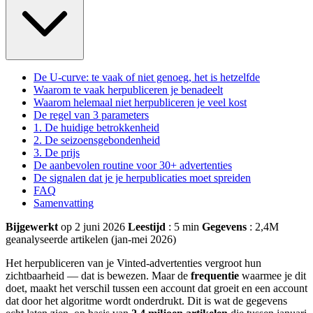
De U-curve: te vaak of niet genoeg, het is hetzelfde
Waarom te vaak herpubliceren je benadeelt
Waarom helemaal niet herpubliceren je veel kost
De regel van 3 parameters
1. De huidige betrokkenheid
2. De seizoensgebondenheid
3. De prijs
De aanbevolen routine voor 30+ advertenties
De signalen dat je je herpublicaties moet spreiden
FAQ
Samenvatting
Bijgewerkt
op 2 juni 2026
Leestijd
: 5 min
Gegevens
: 2,4M
geanalyseerde artikelen (jan-mei 2026)
Het herpubliceren van je Vinted-advertenties vergroot hun
zichtbaarheid — dat is bewezen. Maar de
frequentie
waarmee je dit
doet, maakt het verschil tussen een account dat groeit en een account
dat door het algoritme wordt onderdrukt. Dit is wat de gegevens