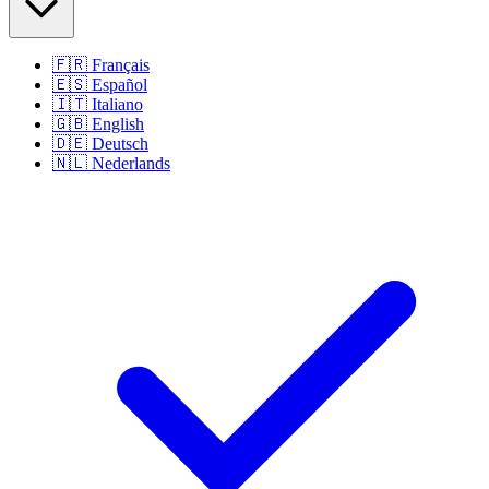
🇫🇷
Français
🇪🇸
Español
🇮🇹
Italiano
🇬🇧
English
🇩🇪
Deutsch
🇳🇱
Nederlands