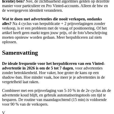
licentie) ben?
Nee, de zichtbaarheid algoritmes gelden op dezelfde
manier voor particuliere en Pro Vinted-accounts. Alleen de btw en
de weergegeven identiteit veranderen.
Wat te doen met advertenties die nooit verkopen, ondanks
alles?
Na 4 cyclus van herpublicatie + 2 prijsverlagingen zonder
verkoop, is er een probleem met de vraag of positionering. Of het
artikel heeft geen markt tegen jouw prijs, of de foto’s/beschrijving
moeten opnieuw worden gedaan. Meer herpubliceren zal niets
oplossen.
Samenvatting
De ideale frequentie voor het herpubliceren van een Vinted-
advertentie in 2026 is om de 5 tot 7 dagen
, voor advertenties
zonder betrokkenheid. Hoe vaker, hoe groter de kans op een
shadow-ban. Hoe minder vaak, hoe meer je je advertenties in de
vergetelheid laat raken.
Combineer met een prijsverlaging van 5-10 % in de 2e cyclus als de
advertentie koud blijft, en gebruik automatiseringstools om tijd te
besparen. De routine van maandagochtend (15 min) is voldoende
voor 90 % van de verkopers.
V