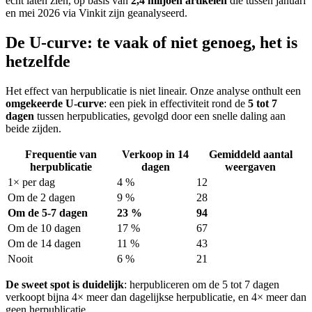
echt laten zien, op basis van
2,4 miljoen artikelen
die tussen januari
en mei 2026 via Vinkit zijn geanalyseerd.
De U-curve: te vaak of niet genoeg, het is
hetzelfde
Het effect van herpublicatie is niet lineair. Onze analyse onthult een
omgekeerde U-curve
: een piek in effectiviteit rond de
5 tot 7
dagen
tussen herpublicaties, gevolgd door een snelle daling aan
beide zijden.
Frequentie van
Verkoop in 14
Gemiddeld aantal
herpublicatie
dagen
weergaven
1× per dag
4 %
12
Om de 2 dagen
9 %
28
Om de 5-7 dagen
23 %
94
Om de 10 dagen
17 %
67
Om de 14 dagen
11 %
43
Nooit
6 %
21
De sweet spot is duidelijk
: herpubliceren om de 5 tot 7 dagen
verkoopt bijna 4× meer dan dagelijkse herpublicatie, en 4× meer dan
geen herpublicatie.