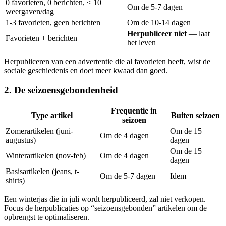
0 favorieten, 0 berichten, < 10
Om de 5-7 dagen
weergaven/dag
1-3 favorieten, geen berichten
Om de 10-14 dagen
Herpubliceer niet
— laat
Favorieten + berichten
het leven
Herpubliceren van een advertentie die al favorieten heeft, wist de
sociale geschiedenis en doet meer kwaad dan goed.
2. De seizoensgebondenheid
Frequentie in
Type artikel
Buiten seizoen
seizoen
Zomerartikelen (juni-
Om de 15
Om de 4 dagen
augustus)
dagen
Om de 15
Winterartikelen (nov-feb)
Om de 4 dagen
dagen
Basisartikelen (jeans, t-
Om de 5-7 dagen
Idem
shirts)
Een winterjas die in juli wordt herpubliceerd, zal niet verkopen.
Focus de herpublicaties op “seizoensgebonden” artikelen om de
opbrengst te optimaliseren.