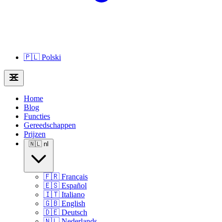
🇵🇱
Polski
Home
Blog
Functies
Gereedschappen
Prijzen
🇳🇱
nl
🇫🇷
Français
🇪🇸
Español
🇮🇹
Italiano
🇬🇧
English
🇩🇪
Deutsch
🇳🇱
Nederlands