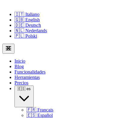
🇮🇹
Italiano
🇬🇧
English
🇩🇪
Deutsch
🇳🇱
Nederlands
🇵🇱
Polski
Inicio
Blog
Funcionalidades
Herramientas
Precios
🇪🇸
es
🇫🇷
Français
🇪🇸
Español