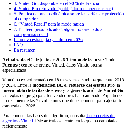
3. Vinted Go: disponible en el 90 % de Francia
4. Vinted Pro reforzado (y obligatorio en ciertos casos)
5. Política de precios dinámica sobre las tarifas de protección
al comprador
6. “Vinted Resell” para la moda rápida
7. El “feed personalizado”: algoritmo orientado al
compromiso social
La nueva estrategia ganadora en 2026
FAQ
En resumen
Actualizado
el 2 de junio de 2026
Tiempo de lectura
: 7 min
Fuentes
: centro de prensa Vinted, datos Vinkit, prensa
especializada
Vinted ha experimentado en 18 meses más cambios que entre 2018
y 2024. Entre la
moderación IA
, el
refuerzo del estatus Pro
, la
nueva tabla de tarifas de envío
y la generalización de
Vinted Go
,
las reglas del juego para los vendedores han cambiado. Aquí tienes
un resumen de las 7 evoluciones que debes conocer para ajustar tu
estrategia en 2026.
Para conocer las bases del algoritmo, consulta
Los secretos del
algoritmo Vinted
. Este artículo se centra en lo que ha cambiado
recientemente.