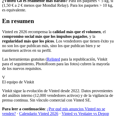
¿Vinted Go es realmente más barato?
Para los paquetes < 5 kg, sí
(1,50 € a 2 € menos que Mondial Relay). Para los paquetes > 10 kg,
es equivalente.
En resumen
Vinted en 2026 recompensa la
calidad más que el volumen
, el
compromiso social más que los impulsos pagados
, y la
regularidad más que los picos
. Los vendedores que tienen éxito ya
no son los que publican más, sino los que publican bien y se
mantienen activos en su perfil.
Las herramientas gratuitas (
Relisted
para la republicación, Vinkit
para el seguimiento, PhotoRoom para las fotos) cubren la mayoría
de los nuevos requisitos.
V
El equipo de Vinkit
Vinkit sigue la evolución de Vinted desde 2022. Datos provenientes
del análisis interno (12,000 vendedores activos) y de la vigilancia de
prensa continua. Sin vínculo comercial con Vinted SE.
Para leer a continuación
:
¿Por qué mis anuncios Vinted no se
venden?
·
Calendario Vinted 2026
·
Vinted vs Vestiaire vs Depop