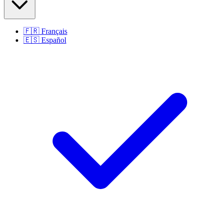
🇫🇷
Français
🇪🇸
Español