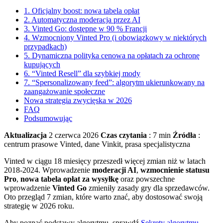
1. Oficjalny boost: nowa tabela opłat
2. Automatyczna moderacja przez AI
3. Vinted Go: dostępne w 90 % Francji
4. Wzmocniony Vinted Pro (i obowiązkowy w niektórych
przypadkach)
5. Dynamiczna polityka cenowa na opłatach za ochronę
kupujących
6. “Vinted Resell” dla szybkiej mody
7. “Spersonalizowany feed”: algorytm ukierunkowany na
zaangażowanie społeczne
Nowa strategia zwycięska w 2026
FAQ
Podsumowując
Aktualizacja
2 czerwca 2026
Czas czytania
: 7 min
Źródła
:
centrum prasowe Vinted, dane Vinkit, prasa specjalistyczna
Vinted w ciągu 18 miesięcy przeszedł więcej zmian niż w latach
2018-2024. Wprowadzenie
moderacji AI
,
wzmocnienie statusu
Pro
,
nowa tabela opłat za wysyłkę
oraz powszechne
wprowadzenie
Vinted Go
zmieniły zasady gry dla sprzedawców.
Oto przegląd 7 zmian, które warto znać, aby dostosować swoją
strategię w 2026 roku.
Aby poznać podstawy algorytmu, sprawdź
Sekrety algorytmu