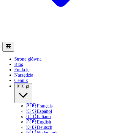
Strona główna
Blog
Funkcje
Narzędzia
Cennik
🇵🇱
pl
🇫🇷
Français
🇪🇸
Español
🇮🇹
Italiano
🇬🇧
English
🇩🇪
Deutsch
🇳🇱
Nederlands