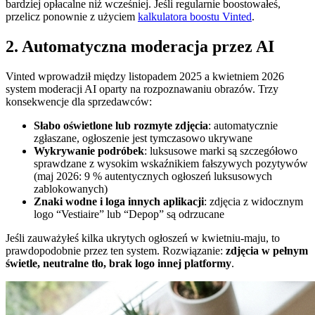
bardziej opłacalne niż wcześniej. Jeśli regularnie boostowałeś,
przelicz ponownie z użyciem
kalkulatora boostu Vinted
.
2. Automatyczna moderacja przez AI
Vinted wprowadził między listopadem 2025 a kwietniem 2026
system moderacji AI oparty na rozpoznawaniu obrazów. Trzy
konsekwencje dla sprzedawców:
Słabo oświetlone lub rozmyte zdjęcia
: automatycznie
zgłaszane, ogłoszenie jest tymczasowo ukrywane
Wykrywanie podróbek
: luksusowe marki są szczegółowo
sprawdzane z wysokim wskaźnikiem fałszywych pozytywów
(maj 2026: 9 % autentycznych ogłoszeń luksusowych
zablokowanych)
Znaki wodne i loga innych aplikacji
: zdjęcia z widocznym
logo “Vestiaire” lub “Depop” są odrzucane
Jeśli zauważyłeś kilka ukrytych ogłoszeń w kwietniu-maju, to
prawdopodobnie przez ten system. Rozwiązanie:
zdjęcia w pełnym
świetle, neutralne tło, brak logo innej platformy
.