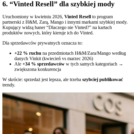
6. “Vinted Resell” dla szybkiej mody
Uruchomiony w kwietniu 2026,
Vinted Resell
to program
partnerski z H&M, Zarą, Mango i innymi markami szybkiej mody.
Kupujący widzą baner “Dlaczego nie Vinted?” na kartach
produktów nowych, który kieruje ich do Vinted.
Dla sprzedawców prywatnych oznacza to:
+22 % ruchu
na przedmiotach H&M/Zara/Mango według
danych Vinkit (kwiecień vs marzec 2026)
Ale
+34 % sprzedawców
w tych samych kategoriach →
zwiększona konkurencja
W skrócie: sprzedaż jest lepsza, ale trzeba
szybciej publikować
trendy.