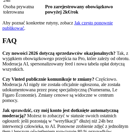
24h
Osoba prywatna
Pro zarejestrowany obowiązkowo
tolerowana
powyżej 2k€/rok
Aby poznać konkretne rutyny, zobacz
Jak często ponownie
publikować
.
FAQ
Czy nowości 2026 dotyczą sprzedawców okazjonalnych?
Tak, z
wyjątkiem obowiązkowego przejścia na Pro, które zależy od obrotu.
Moderacja AI, spersonalizowany feed i nowa tabela opłat dotyczą
wszystkich.
Czy Vinted publicznie komunikuje te zmiany?
Częściowo.
Moderacja AI nigdy nie została oficjalnie ogłoszona, ale została
udokumentowana przez prasę specjalistyczną (Numerama, Le
Figaro Économie). Zmiany cenowe są widoczne w centrum
pomocy.
Jak sprawdzić, czy mój konto jest dotknięte automatyczną
moderacją?
Możesz to zobaczyć w statusie swoich ostatnich
ogłoszeń: jeśli pozostają w “weryfikacji” dłużej niż 24h bez
interwencji człowieka, to AI. Ponowne zrobienie zdjęć z jednolitym
tłem i lepszym oświetleniem rozwiązuje 80 % przypadków.