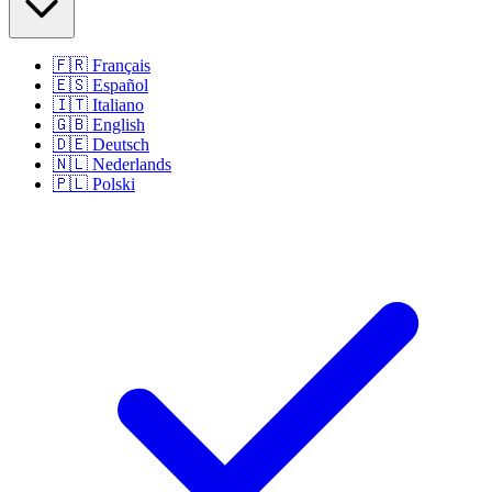
🇫🇷
Français
🇪🇸
Español
🇮🇹
Italiano
🇬🇧
English
🇩🇪
Deutsch
🇳🇱
Nederlands
🇵🇱
Polski