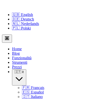
🇬🇧
English
🇩🇪
Deutsch
🇳🇱
Nederlands
🇵🇱
Polski
Home
Blog
Funzionalità
Strumenti
Prezzi
🇮🇹
it
🇫🇷
Français
🇪🇸
Español
🇮🇹
Italiano