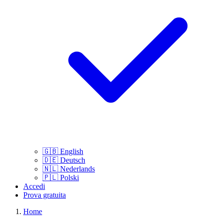
🇬🇧
English
🇩🇪
Deutsch
🇳🇱
Nederlands
🇵🇱
Polski
Accedi
Prova gratuita
Home