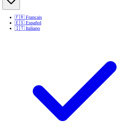
🇫🇷
Français
🇪🇸
Español
🇮🇹
Italiano