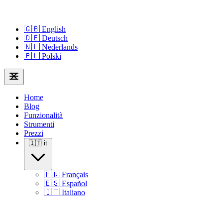
🇬🇧
English
🇩🇪
Deutsch
🇳🇱
Nederlands
🇵🇱
Polski
Home
Blog
Funzionalità
Strumenti
Prezzi
🇮🇹
it
🇫🇷
Français
🇪🇸
Español
🇮🇹
Italiano