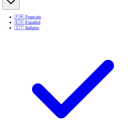
🇫🇷
Français
🇪🇸
Español
🇮🇹
Italiano