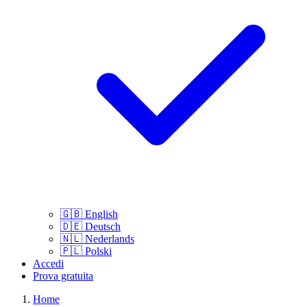
🇬🇧
English
🇩🇪
Deutsch
🇳🇱
Nederlands
🇵🇱
Polski
Accedi
Prova gratuita
Home