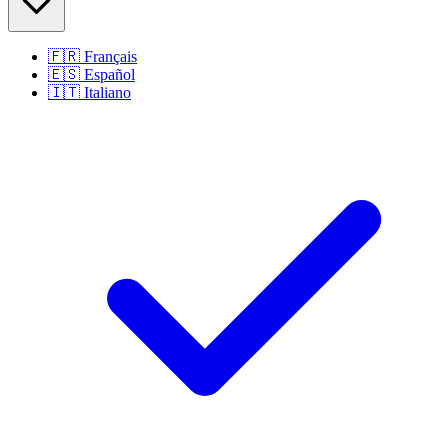
🇫🇷
Français
🇪🇸
Español
🇮🇹
Italiano