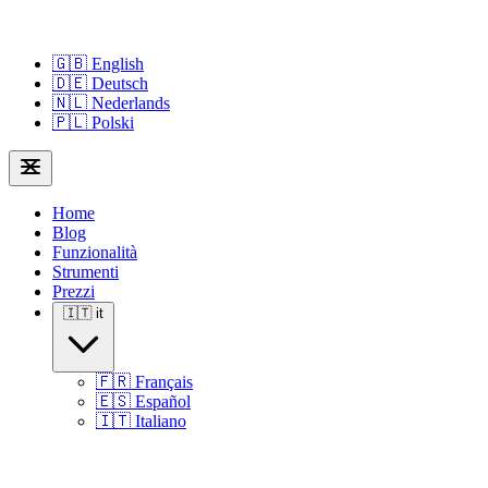
🇬🇧
English
🇩🇪
Deutsch
🇳🇱
Nederlands
🇵🇱
Polski
Home
Blog
Funzionalità
Strumenti
Prezzi
🇮🇹
it
🇫🇷
Français
🇪🇸
Español
🇮🇹
Italiano