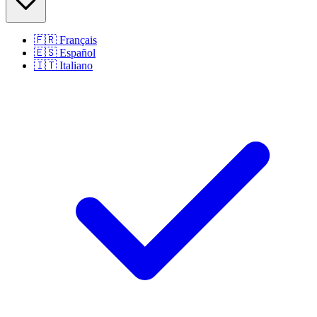
🇫🇷
Français
🇪🇸
Español
🇮🇹
Italiano