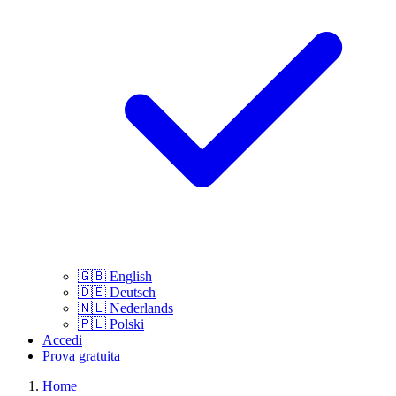
🇬🇧
English
🇩🇪
Deutsch
🇳🇱
Nederlands
🇵🇱
Polski
Accedi
Prova gratuita
Home