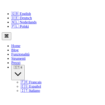
🇬🇧
English
🇩🇪
Deutsch
🇳🇱
Nederlands
🇵🇱
Polski
Home
Blog
Funzionalità
Strumenti
Prezzi
🇮🇹
it
🇫🇷
Français
🇪🇸
Español
🇮🇹
Italiano