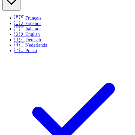
🇫🇷
Français
🇪🇸
Español
🇮🇹
Italiano
🇬🇧
English
🇩🇪
Deutsch
🇳🇱
Nederlands
🇵🇱
Polski