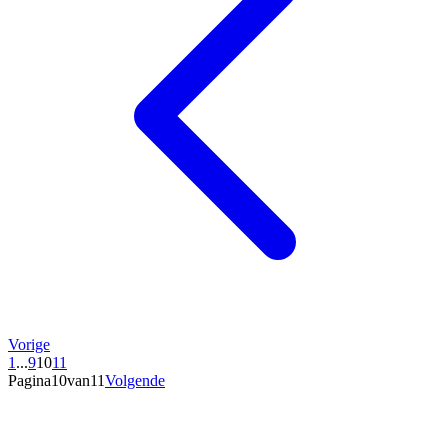
Vorige
1
...
9
10
11
Pagina10van11
Volgende