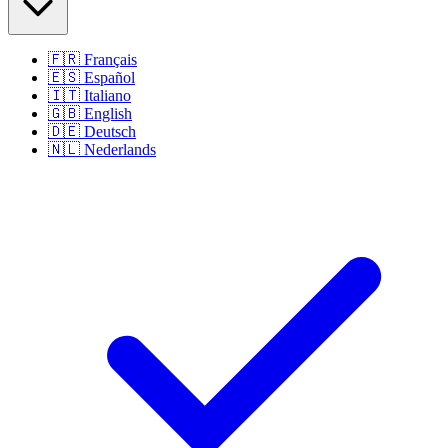
🇫🇷
Français
🇪🇸
Español
🇮🇹
Italiano
🇬🇧
English
🇩🇪
Deutsch
🇳🇱
Nederlands