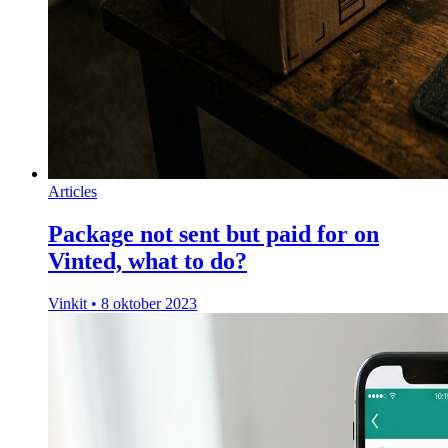
Articles
Package not sent but paid for on
Vinted, what to do?
Vinkit
•
8 oktober 2023