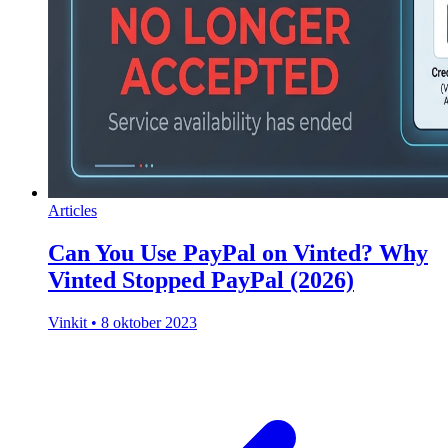
Articles
Can You Use PayPal on Vinted? Why
Vinted Stopped PayPal (2026)
Vinkit
•
8 oktober 2023