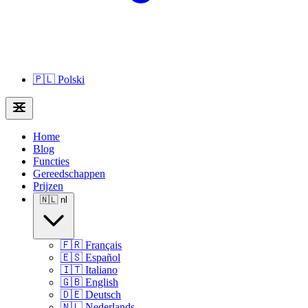
🇵🇱
Polski
Home
Blog
Functies
Gereedschappen
Prijzen
🇳🇱
nl
🇫🇷
Français
🇪🇸
Español
🇮🇹
Italiano
🇬🇧
English
🇩🇪
Deutsch
🇳🇱
Nederlands