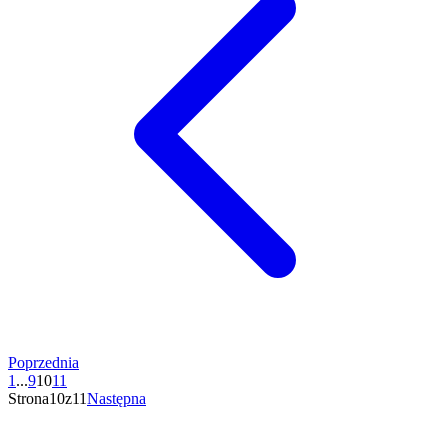
Poprzednia
1
...
9
10
11
Strona10z11
Następna