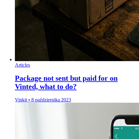
Articles
Package not sent but paid for on
Vinted, what to do?
Vinkit
•
8 października 2023