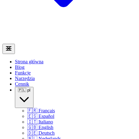
Strona główna
Blog
Funkcje
Narzędzia
Cennik
🇵🇱
pl
🇫🇷
Français
🇪🇸
Español
🇮🇹
Italiano
🇬🇧
English
🇩🇪
Deutsch
🇳🇱
Nederlands