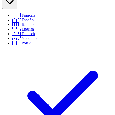
🇫🇷
Français
🇪🇸
Español
🇮🇹
Italiano
🇬🇧
English
🇩🇪
Deutsch
🇳🇱
Nederlands
🇵🇱
Polski