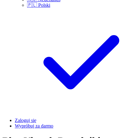
🇵🇱
Polski
Zaloguj się
Wypróbuj za darmo