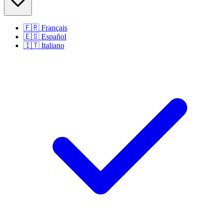
🇫🇷
Français
🇪🇸
Español
🇮🇹
Italiano