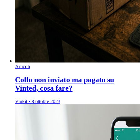
Articoli
Collo non inviato ma pagato su
Vinted, cosa fare?
Vinkit
•
8 ottobre 2023