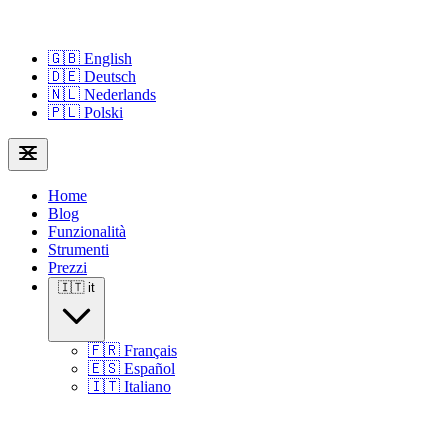
🇬🇧
English
🇩🇪
Deutsch
🇳🇱
Nederlands
🇵🇱
Polski
Home
Blog
Funzionalità
Strumenti
Prezzi
🇮🇹
it
🇫🇷
Français
🇪🇸
Español
🇮🇹
Italiano