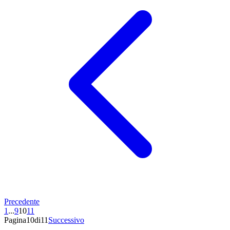
Precedente
1
...
9
10
11
Pagina10di11
Successivo