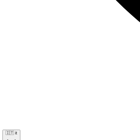
🇮🇹
it