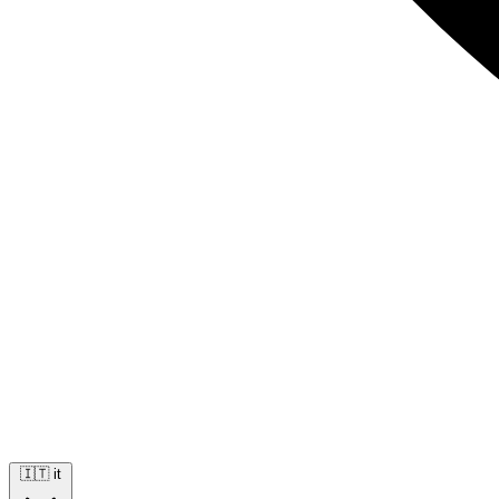
🇮🇹
it