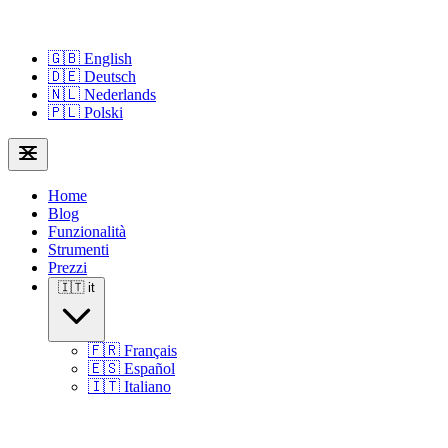
🇬🇧
English
🇩🇪
Deutsch
🇳🇱
Nederlands
🇵🇱
Polski
Home
Blog
Funzionalità
Strumenti
Prezzi
🇮🇹
it
🇫🇷
Français
🇪🇸
Español
🇮🇹
Italiano