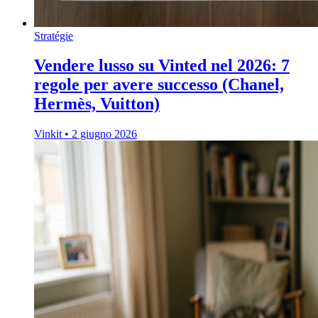
Stratégie
Vendere lusso su Vinted nel 2026: 7
regole per avere successo (Chanel,
Hermès, Vuitton)
Vinkit
•
2 giugno 2026