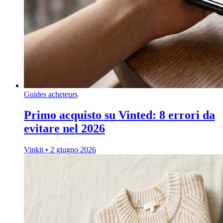
Guides acheteurs
Primo acquisto su Vinted: 8 errori da
evitare nel 2026
Vinkit
•
2 giugno 2026