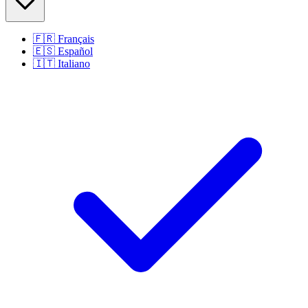
🇫🇷
Français
🇪🇸
Español
🇮🇹
Italiano