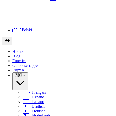
🇵🇱
Polski
Home
Blog
Functies
Gereedschappen
Prijzen
🇳🇱
nl
🇫🇷
Français
🇪🇸
Español
🇮🇹
Italiano
🇬🇧
English
🇩🇪
Deutsch
🇳🇱
Nederlands