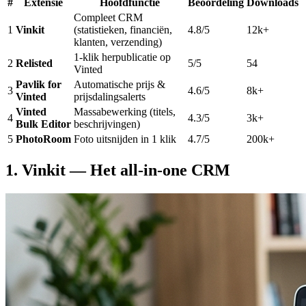
#
Extensie
Hoofdfunctie
Beoordeling
Downloads
Compleet CRM
1
Vinkit
(statistieken, financiën,
4.8/5
12k+
klanten, verzending)
1-klik herpublicatie op
2
Relisted
5/5
54
Vinted
Pavlik for
Automatische prijs &
3
4.6/5
8k+
Vinted
prijsdalingsalerts
Vinted
Massabewerking (titels,
4
4.3/5
3k+
Bulk Editor
beschrijvingen)
5
PhotoRoom
Foto uitsnijden in 1 klik
4.7/5
200k+
1. Vinkit — Het all-in-one CRM