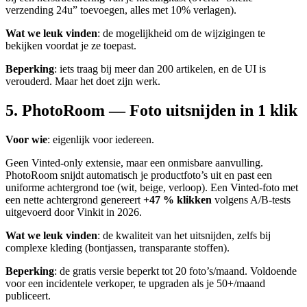
verzending 24u” toevoegen, alles met 10% verlagen).
Wat we leuk vinden
: de mogelijkheid om de wijzigingen te
bekijken voordat je ze toepast.
Beperking
: iets traag bij meer dan 200 artikelen, en de UI is
verouderd. Maar het doet zijn werk.
5. PhotoRoom — Foto uitsnijden in 1 klik
Voor wie
: eigenlijk voor iedereen.
Geen Vinted-only extensie, maar een onmisbare aanvulling.
PhotoRoom snijdt automatisch je productfoto’s uit en past een
uniforme achtergrond toe (wit, beige, verloop). Een Vinted-foto met
een nette achtergrond genereert
+47 % klikken
volgens A/B-tests
uitgevoerd door Vinkit in 2026.
Wat we leuk vinden
: de kwaliteit van het uitsnijden, zelfs bij
complexe kleding (bontjassen, transparante stoffen).
Beperking
: de gratis versie beperkt tot 20 foto’s/maand. Voldoende
voor een incidentele verkoper, te upgraden als je 50+/maand
publiceert.