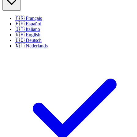
🇫🇷
Français
🇪🇸
Español
🇮🇹
Italiano
🇬🇧
English
🇩🇪
Deutsch
🇳🇱
Nederlands