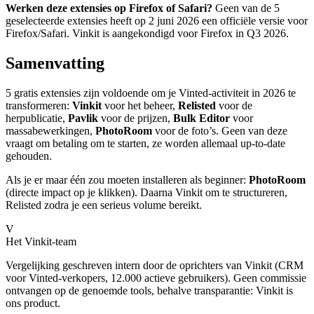
Werken deze extensies op Firefox of Safari?
Geen van de 5
geselecteerde extensies heeft op 2 juni 2026 een officiële versie voor
Firefox/Safari. Vinkit is aangekondigd voor Firefox in Q3 2026.
Samenvatting
5 gratis extensies zijn voldoende om je Vinted-activiteit in 2026 te
transformeren:
Vinkit
voor het beheer,
Relisted
voor de
herpublicatie,
Pavlik
voor de prijzen,
Bulk Editor
voor
massabewerkingen,
PhotoRoom
voor de foto’s. Geen van deze
vraagt om betaling om te starten, ze worden allemaal up-to-date
gehouden.
Als je er maar één zou moeten installeren als beginner:
PhotoRoom
(directe impact op je klikken). Daarna Vinkit om te structureren,
Relisted zodra je een serieus volume bereikt.
V
Het Vinkit-team
Vergelijking geschreven intern door de oprichters van Vinkit (CRM
voor Vinted-verkopers, 12.000 actieve gebruikers). Geen commissie
ontvangen op de genoemde tools, behalve transparantie: Vinkit is
ons product.