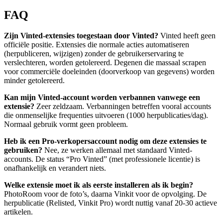
FAQ
Zijn Vinted-extensies toegestaan door Vinted?
Vinted heeft geen
officiële positie. Extensies die normale acties automatiseren
(herpubliceren, wijzigen) zonder de gebruikerservaring te
verslechteren, worden getolereerd. Degenen die massaal scrapen
voor commerciële doeleinden (doorverkoop van gegevens) worden
minder getolereerd.
Kan mijn Vinted-account worden verbannen vanwege een
extensie?
Zeer zeldzaam. Verbanningen betreffen vooral accounts
die onmenselijke frequenties uitvoeren (1000 herpublicaties/dag).
Normaal gebruik vormt geen probleem.
Heb ik een Pro-verkopersaccount nodig om deze extensies te
gebruiken?
Nee, ze werken allemaal met standaard Vinted-
accounts. De status “Pro Vinted” (met professionele licentie) is
onafhankelijk en verandert niets.
Welke extensie moet ik als eerste installeren als ik begin?
PhotoRoom voor de foto’s, daarna Vinkit voor de opvolging. De
herpublicatie (Relisted, Vinkit Pro) wordt nuttig vanaf 20-30 actieve
artikelen.