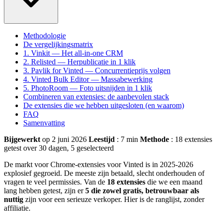
Methodologie
De vergelijkingsmatrix
1. Vinkit — Het all-in-one CRM
2. Relisted — Herpublicatie in 1 klik
3. Pavlik for Vinted — Concurrentieprijs volgen
4. Vinted Bulk Editor — Massabewerking
5. PhotoRoom — Foto uitsnijden in 1 klik
Combineren van extensies: de aanbevolen stack
De extensies die we hebben uitgesloten (en waarom)
FAQ
Samenvatting
Bijgewerkt
op 2 juni 2026
Leestijd
: 7 min
Methode
: 18 extensies
getest over 30 dagen, 5 geselecteerd
De markt voor Chrome-extensies voor Vinted is in 2025-2026
explosief gegroeid. De meeste zijn betaald, slecht onderhouden of
vragen te veel permissies. Van de
18 extensies
die we een maand
lang hebben getest, zijn er
5 die zowel gratis, betrouwbaar als
nuttig
zijn voor een serieuze verkoper. Hier is de ranglijst, zonder
affiliatie.