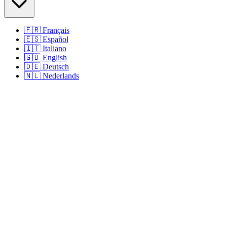
🇫🇷
Français
🇪🇸
Español
🇮🇹
Italiano
🇬🇧
English
🇩🇪
Deutsch
🇳🇱
Nederlands