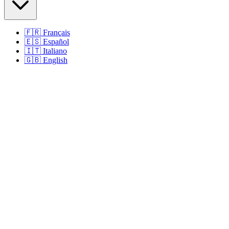
🇫🇷
Français
🇪🇸
Español
🇮🇹
Italiano
🇬🇧
English