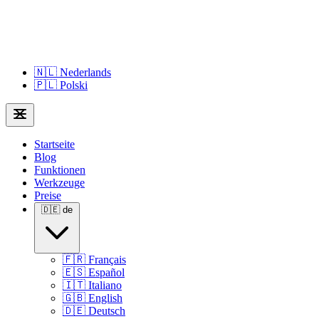
🇳🇱
Nederlands
🇵🇱
Polski
Startseite
Blog
Funktionen
Werkzeuge
Preise
🇩🇪
de
🇫🇷
Français
🇪🇸
Español
🇮🇹
Italiano
🇬🇧
English
🇩🇪
Deutsch