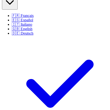
🇫🇷
Français
🇪🇸
Español
🇮🇹
Italiano
🇬🇧
English
🇩🇪
Deutsch