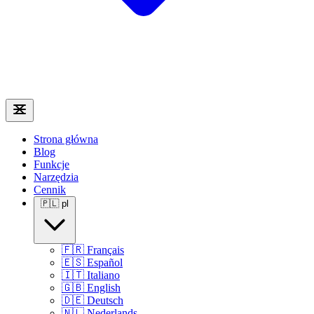
Strona główna
Blog
Funkcje
Narzędzia
Cennik
🇵🇱
pl
🇫🇷
Français
🇪🇸
Español
🇮🇹
Italiano
🇬🇧
English
🇩🇪
Deutsch
🇳🇱
Nederlands