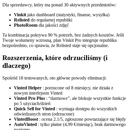
Dla sprzedawcy, który ma ponad 30 aktywnych przedmiotów:
Vinkit
jako dashboard (statystyki, finanse, wysyłka)
Relisted
do regularnej republiki
PhotoRoom
dla jakości zdjęć
Ta kombinacja pokrywa 90 % potrzeb, bez żadnych kosztów. Jeśli
Twoje wolumeny wzrosną, plan Vinkit Pro integruje republika
bezpośrednio, co sprawia, że Relisted staje się opcjonalne.
Rozszerzenia, które odrzuciliśmy (i
dlaczego)
Spośród 18 testowanych, oto główne powody eliminacji:
Vinted Helper
: porzucone od 8 miesięcy, nie działa z
nowym interfejsem Vinted
Vinted Pro Plus
: “darmowe”, ale blokuje wszystkie funkcje
po 5 użyciach/dzień
Quick Sell for Vinted
: wymaga dostępu do wszystkich
odwiedzanych stron (odrzucone)
VintedBoost
: ocena 2.1/5, zgłoszone powtarzające się błędy
AutoVinted
: tylko płatne (4,99 €/miesiąc), brak darmowego
poziomu