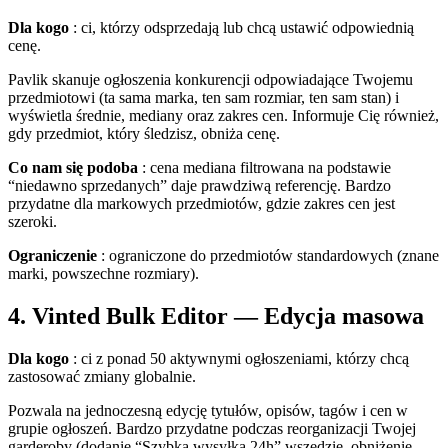
Dla kogo
: ci, którzy odsprzedają lub chcą ustawić odpowiednią
cenę.
Pavlik skanuje ogłoszenia konkurencji odpowiadające Twojemu
przedmiotowi (ta sama marka, ten sam rozmiar, ten sam stan) i
wyświetla średnie, mediany oraz zakres cen. Informuje Cię również,
gdy przedmiot, który śledzisz, obniża cenę.
Co nam się podoba
: cena mediana filtrowana na podstawie
“niedawno sprzedanych” daje prawdziwą referencję. Bardzo
przydatne dla markowych przedmiotów, gdzie zakres cen jest
szeroki.
Ograniczenie
: ograniczone do przedmiotów standardowych (znane
marki, powszechne rozmiary).
4. Vinted Bulk Editor — Edycja masowa
Dla kogo
: ci z ponad 50 aktywnymi ogłoszeniami, którzy chcą
zastosować zmiany globalnie.
Pozwala na jednoczesną edycję tytułów, opisów, tagów i cen w
grupie ogłoszeń. Bardzo przydatne podczas reorganizacji Twojej
garderoby (dodanie “Szybka wysyłka 24h” wszędzie, obniżenie