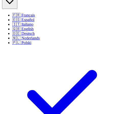
🇫🇷
Français
🇪🇸
Español
🇮🇹
Italiano
🇬🇧
English
🇩🇪
Deutsch
🇳🇱
Nederlands
🇵🇱
Polski