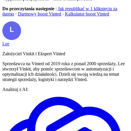
Do przeczytania następnie
:
Jak republikać w 1 kliknięciu za
darmo
·
Darmowy boost Vinted
·
Kalkulator boost Vinted
Lee
Założyciel Vinkit i Ekspert Vinted
Sprzedawca na Vinted od 2019 roku z ponad 2000 sprzedaży, Lee
stworzył Vinkit, aby pomóc sprzedawcom w automatyzacji i
optymalizacji ich działalności. Dzieli się swoją wiedzą na temat
strategii sprzedaży, logistyki i narzędzi Vinted.
Analizuj z AI: