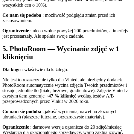
wszystkich cen o 10%).
Co nam się podoba
: możliwość podglądu zmian przed ich
zastosowaniem.
Ograniczenie
: nieco wolne powyżej 200 przedmiotów, a interfejs
jest przestarzały. Ale spełnia swoje zadanie.
5. PhotoRoom — Wycinanie zdjęć w 1
kliknięciu
Dla kogo
: właściwie dla każdego.
Nie jest to rozszerzenie tylko dla Vinted, ale niezbędny dodatek.
PhotoRoom automatycznie wycina zdjęcia Twoich przedmiotów i
stosuje jednolite tło (białe, beżowe, gradientowe). Zdjęcie Vinted z
czystym tłem generuje
+47 % kliknięć
według testów A/B
przeprowadzonych przez Vinkit w 2026 roku.
Co nam się podoba
: jakość wycinania, nawet na złożonych
ubraniach (płaszcze futrzane, przezroczyste materiały).
Ograniczenie
: darmowa wersja ogranicza do 20 zdjęć/miesiąc.
Wystarcza dla okazjonalnego sprzedawcy, warto zaktualizować,