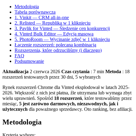
Metodologia
Tabela porównawcza
1. Vinkit — CRM all-in-one
2. Relisted — Republika w 1 kliknięciu
3. Pavlik for Vinted — Śledzenie cen konkurencji
4. Vinted Bulk Editor — Edycja masowa
5. PhotoRoom — Wycinanie zdjęć w 1 kliknięciu
Łączenie rozszerzeń: polecana kombinacja
Rozszerzenia, które odrzuciliśmy (i dlaczego)
FAQ
Podsumowanie
Aktualizacja
2 czerwca 2026
Czas czytania
: 7 min
Metoda
: 18
rozszerzeń testowanych przez 30 dni, 5 wybranych
Rynek rozszerzeń Chrome dla Vinted eksplodował w latach 2025-
2026. Większość z nich jest płatna, źle utrzymana lub wymaga zbyt
wielu uprawnień. Spośród
18 rozszerzeń
, które testowaliśmy przez
miesiąc,
5 jest zarówno darmowych, niezawodnych, jak i
użytecznych
dla poważnego sprzedawcy. Oto ranking, bez afiliacji.
Metodologia
Kryteria wyboru: