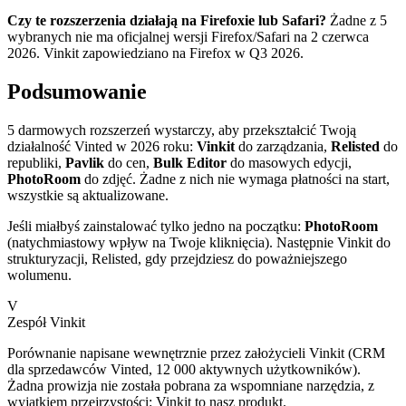
Czy te rozszerzenia działają na Firefoxie lub Safari?
Żadne z 5
wybranych nie ma oficjalnej wersji Firefox/Safari na 2 czerwca
2026. Vinkit zapowiedziano na Firefox w Q3 2026.
Podsumowanie
5 darmowych rozszerzeń wystarczy, aby przekształcić Twoją
działalność Vinted w 2026 roku:
Vinkit
do zarządzania,
Relisted
do
republiki,
Pavlik
do cen,
Bulk Editor
do masowych edycji,
PhotoRoom
do zdjęć. Żadne z nich nie wymaga płatności na start,
wszystkie są aktualizowane.
Jeśli miałbyś zainstalować tylko jedno na początku:
PhotoRoom
(natychmiastowy wpływ na Twoje kliknięcia). Następnie Vinkit do
strukturyzacji, Relisted, gdy przejdziesz do poważniejszego
wolumenu.
V
Zespół Vinkit
Porównanie napisane wewnętrznie przez założycieli Vinkit (CRM
dla sprzedawców Vinted, 12 000 aktywnych użytkowników).
Żadna prowizja nie została pobrana za wspomniane narzędzia, z
wyjątkiem przejrzystości: Vinkit to nasz produkt.