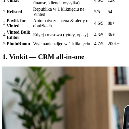
1
Vinkit
4.8/5
12k+
finanse, klienci, wysyłka)
Republika w 1 kliknięciu na
2
Relisted
5/5
54
Vinted
Pavlik for
Automatyczna cena & alerty o
3
4.6/5
8k+
Vinted
obniżkach
Vinted Bulk
4
Edycja masowa (tytuły, opisy)
4.3/5
3k+
Editor
5
PhotoRoom
Wycinanie zdjęć w 1 kliknięciu
4.7/5
200k+
1. Vinkit — CRM all-in-one