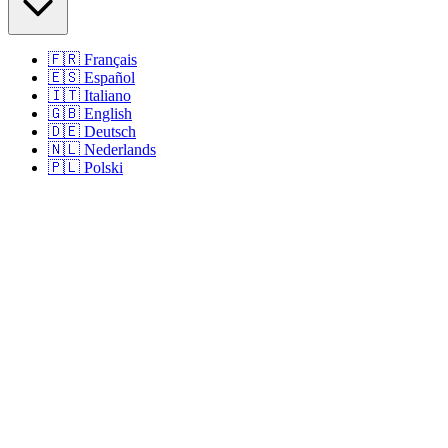
🇫🇷
Français
🇪🇸
Español
🇮🇹
Italiano
🇬🇧
English
🇩🇪
Deutsch
🇳🇱
Nederlands
🇵🇱
Polski