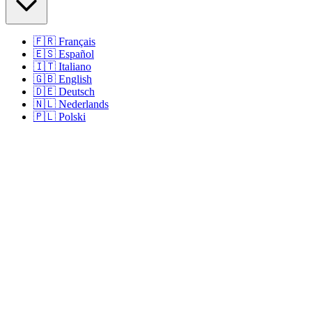
🇫🇷
Français
🇪🇸
Español
🇮🇹
Italiano
🇬🇧
English
🇩🇪
Deutsch
🇳🇱
Nederlands
🇵🇱
Polski