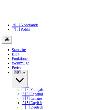
🇳🇱
Nederlands
🇵🇱
Polski
Startseite
Blog
Funktionen
Werkzeuge
Preise
🇩🇪
de
🇫🇷
Français
🇪🇸
Español
🇮🇹
Italiano
🇬🇧
English
🇩🇪
Deutsch