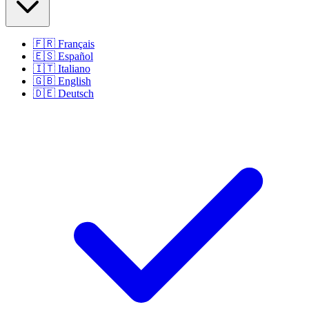
🇫🇷
Français
🇪🇸
Español
🇮🇹
Italiano
🇬🇧
English
🇩🇪
Deutsch