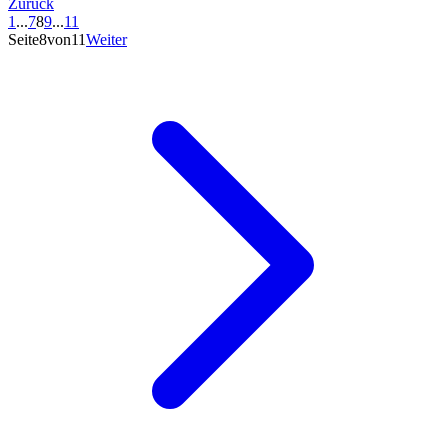
Zurück
1
...
7
8
9
...
11
Seite8von11
Weiter