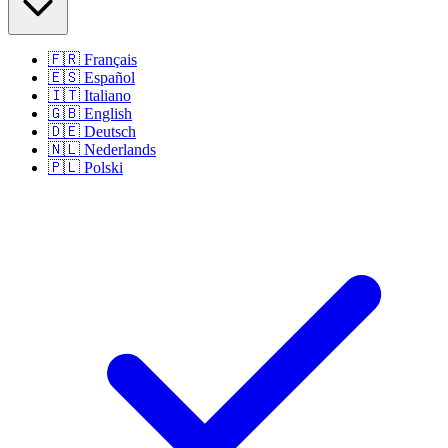
🇫🇷
Français
🇪🇸
Español
🇮🇹
Italiano
🇬🇧
English
🇩🇪
Deutsch
🇳🇱
Nederlands
🇵🇱
Polski