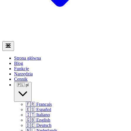
Strona główna
Blog
Funkcje
Narzędzia
Cennik
🇵🇱
pl
🇫🇷
Français
🇪🇸
Español
🇮🇹
Italiano
🇬🇧
English
🇩🇪
Deutsch
🇳🇱
Nederlands