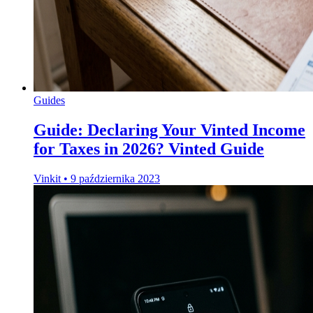
Guides
Guide: Declaring Your Vinted Income
for Taxes in 2026? Vinted Guide
Vinkit
•
9 października 2023