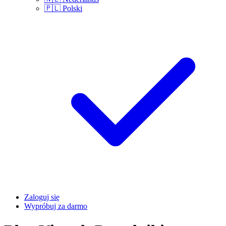
🇵🇱
Polski
Zaloguj się
Wypróbuj za darmo