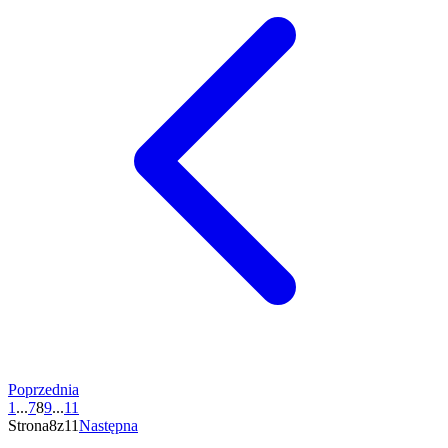
Poprzednia
1
...
7
8
9
...
11
Strona8z11
Następna