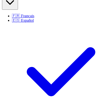
🇫🇷
Français
🇪🇸
Español