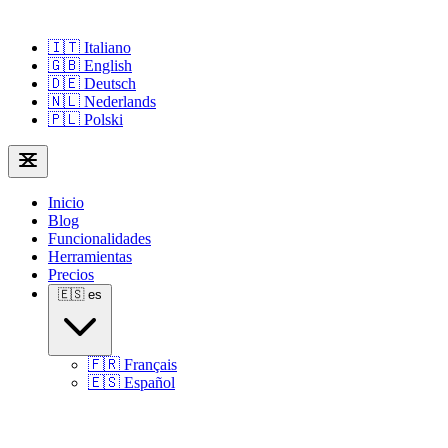
🇮🇹
Italiano
🇬🇧
English
🇩🇪
Deutsch
🇳🇱
Nederlands
🇵🇱
Polski
Inicio
Blog
Funcionalidades
Herramientas
Precios
🇪🇸
es
🇫🇷
Français
🇪🇸
Español