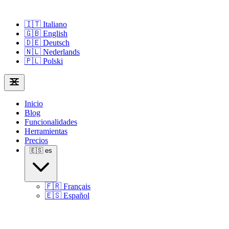
🇮🇹
Italiano
🇬🇧
English
🇩🇪
Deutsch
🇳🇱
Nederlands
🇵🇱
Polski
Inicio
Blog
Funcionalidades
Herramientas
Precios
🇪🇸
es
🇫🇷
Français
🇪🇸
Español