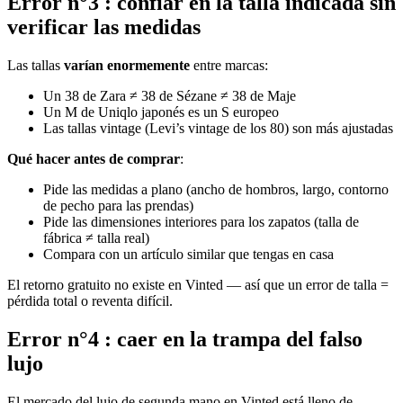
Error n°3 : confiar en la talla indicada sin
verificar las medidas
Las tallas
varían enormemente
entre marcas:
Un 38 de Zara ≠ 38 de Sézane ≠ 38 de Maje
Un M de Uniqlo japonés es un S europeo
Las tallas vintage (Levi’s vintage de los 80) son más ajustadas
Qué hacer antes de comprar
:
Pide las medidas a plano (ancho de hombros, largo, contorno
de pecho para las prendas)
Pide las dimensiones interiores para los zapatos (talla de
fábrica ≠ talla real)
Compara con un artículo similar que tengas en casa
El retorno gratuito no existe en Vinted — así que un error de talla =
pérdida total o reventa difícil.
Error n°4 : caer en la trampa del falso
lujo
El mercado del lujo de segunda mano en Vinted está lleno de