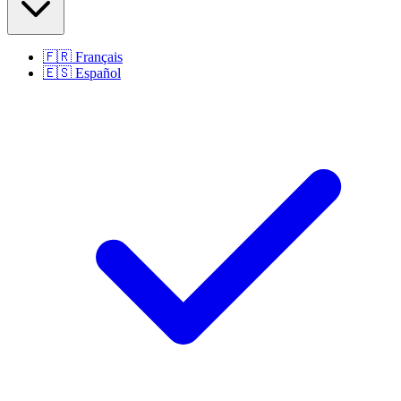
🇫🇷
Français
🇪🇸
Español