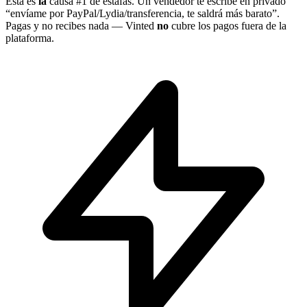
Esta es
la
causa #1 de estafas. Un vendedor te escribe en privado
“envíame por PayPal/Lydia/transferencia, te saldrá más barato”.
Pagas y no recibes nada — Vinted
no
cubre los pagos fuera de la
plataforma.