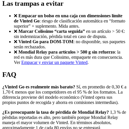
Las trampas a evitar
❌
Empacar un bolso en una caja con dimensiones límite
de Vinted Go
: riesgo de clasificación automática en “formato
superior” + suplemento. Mida antes.
❌
Marcar Colissimo “carta seguida”
en un artículo > 50 €:
sin indemnización, pérdida total en caso de disputa.
❌
Vinted Go para DOM-TOM
: no disponible, sus paquetes
serán rechazados.
❌
Mondial Relay para artículos > 500 g sin refuerzo
: la
red es más dura que Colissimo, empaquete en consecuencia.
Ver
Empacar y enviar un paquete Vinted
.
FAQ
¿Vinted Go es realmente más barato?
Sí, en promedio de 0,30 € a
1,70 € menos que los competidores en el 95 % de los formatos. La
diferencia proviene del modelo económico (Vinted opera sus
propios puntos de recogida y ahorra en comisiones intermedias).
¿Es preocupante la tasa de pérdida de Mondial Relay?
1,3 % de
pérdidas reportadas es alto, pero también porque Mondial Relay
maneja el mayor volumen de Vinted. En términos absolutos,
aproximadamente 1 de cada 80 envíos no se entregará