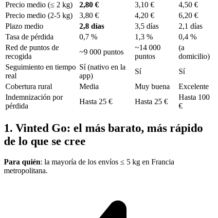
Precio medio (≤ 2 kg)
2,80 €
3,10 €
4,50 €
Precio medio (2-5 kg)
3,80 €
4,20 €
6,20 €
Plazo medio
2,8 días
3,5 días
2,1 días
Tasa de pérdida
0,7 %
1,3 %
0,4 %
Red de puntos de
~14 000
(a
~9 000 puntos
recogida
puntos
domicilio)
Seguimiento en tiempo
Sí (nativo en la
Sí
Sí
real
app)
Cobertura rural
Media
Muy buena
Excelente
Indemnización por
Hasta 100
Hasta 25 €
Hasta 25 €
pérdida
€
1. Vinted Go: el más barato, más rápido
de lo que se cree
Para quién
: la mayoría de los envíos ≤ 5 kg en Francia
metropolitana.