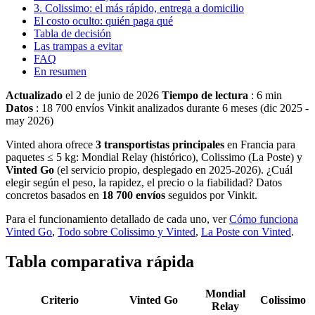
3. Colissimo: el más rápido, entrega a domicilio
El costo oculto: quién paga qué
Tabla de decisión
Las trampas a evitar
FAQ
En resumen
Actualizado
el 2 de junio de 2026
Tiempo de lectura
: 6 min
Datos
: 18 700 envíos Vinkit analizados durante 6 meses (dic 2025 -
may 2026)
Vinted ahora ofrece
3 transportistas principales
en Francia para
paquetes ≤ 5 kg: Mondial Relay (histórico), Colissimo (La Poste) y
Vinted Go
(el servicio propio, desplegado en 2025-2026). ¿Cuál
elegir según el peso, la rapidez, el precio o la fiabilidad? Datos
concretos basados en
18 700 envíos
seguidos por Vinkit.
Para el funcionamiento detallado de cada uno, ver
Cómo funciona
Vinted Go
,
Todo sobre Colissimo y Vinted
,
La Poste con Vinted
.
Tabla comparativa rápida
Mondial
Criterio
Vinted Go
Colissimo
Relay