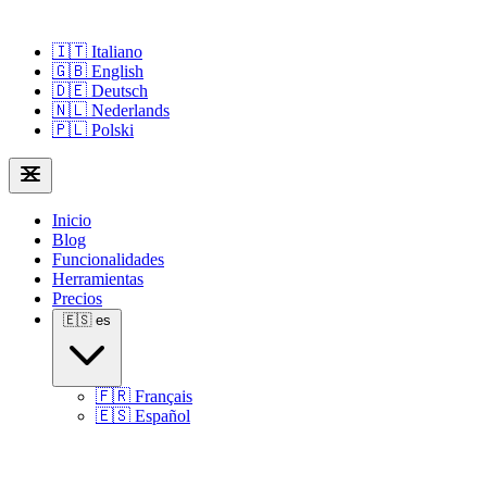
🇮🇹
Italiano
🇬🇧
English
🇩🇪
Deutsch
🇳🇱
Nederlands
🇵🇱
Polski
Inicio
Blog
Funcionalidades
Herramientas
Precios
🇪🇸
es
🇫🇷
Français
🇪🇸
Español