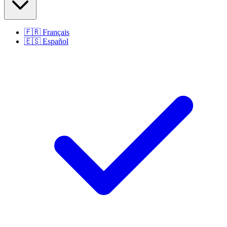
🇫🇷
Français
🇪🇸
Español