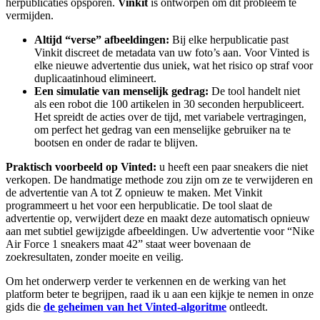
herpublicaties opsporen.
Vinkit
is ontworpen om dit probleem te
vermijden.
Altijd “verse” afbeeldingen:
Bij elke herpublicatie past
Vinkit discreet de metadata van uw foto’s aan. Voor Vinted is
elke nieuwe advertentie dus uniek, wat het risico op straf voor
duplicaatinhoud elimineert.
Een simulatie van menselijk gedrag:
De tool handelt niet
als een robot die 100 artikelen in 30 seconden herpubliceert.
Het spreidt de acties over de tijd, met variabele vertragingen,
om perfect het gedrag van een menselijke gebruiker na te
bootsen en onder de radar te blijven.
Praktisch voorbeeld op Vinted:
u heeft een paar sneakers die niet
verkopen. De handmatige methode zou zijn om ze te verwijderen en
de advertentie van A tot Z opnieuw te maken. Met Vinkit
programmeert u het voor een herpublicatie. De tool slaat de
advertentie op, verwijdert deze en maakt deze automatisch opnieuw
aan met subtiel gewijzigde afbeeldingen. Uw advertentie voor “Nike
Air Force 1 sneakers maat 42” staat weer bovenaan de
zoekresultaten, zonder moeite en veilig.
Om het onderwerp verder te verkennen en de werking van het
platform beter te begrijpen, raad ik u aan een kijkje te nemen in onze
gids die
de geheimen van het Vinted-algoritme
ontleedt.