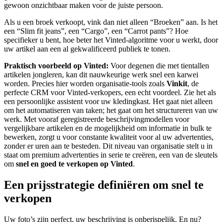
gewoon onzichtbaar maken voor de juiste persoon.
Als u een broek verkoopt, vink dan niet alleen “Broeken” aan. Is het
een “Slim fit jeans”, een “Cargo”, een “Carrot pants”? Hoe
specifieker u bent, hoe beter het Vinted-algoritme voor u werkt, door
uw artikel aan een al gekwalificeerd publiek te tonen.
Praktisch voorbeeld op Vinted:
Voor degenen die met tientallen
artikelen jongleren, kan dit nauwkeurige werk snel een karwei
worden. Precies hier worden organisatie-tools zoals
Vinkit
, de
perfecte CRM voor Vinted-verkopers, een echt voordeel. Zie het als
een persoonlijke assistent voor uw kledingkast. Het gaat niet alleen
om het automatiseren van taken; het gaat om het structureren van uw
werk. Met vooraf geregistreerde beschrijvingmodellen voor
vergelijkbare artikelen en de mogelijkheid om informatie in bulk te
bewerken, zorgt u voor constante kwaliteit voor al uw advertenties,
zonder er uren aan te besteden. Dit niveau van organisatie stelt u in
staat om premium advertenties in serie te creëren, een van de sleutels
om
snel en goed te verkopen op Vinted
.
Een prijsstrategie definiëren om snel te
verkopen
Uw foto’s zijn perfect, uw beschrijving is onberispelijk. En nu?