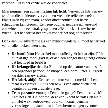
verkoop. Dit is het eerste wat de koper ziet.
Mijn nummer één advies:
natuurlijk licht
. Vergeet de flits van uw
telefoon die de kleuren vervormt en vreemde reflecties creëert.
Plaats uzelf bij een raam, zonder direct zonlicht dat harde
schaduwen kan creëren. Een eenvoudige, neutrale achtergrond –
een witte muur, een strak gespannen effen doek – is uw beste
vriend. Het benadrukt het artikel zonder het oog af te leiden.
Denk aan uw advertentie als een mini-fotogalerij. U moet het artikel
vanuit alle hoeken laten zien.
De hoofdfoto:
Het artikel moet volledig zichtbaar zijn. Of het
nu plat ligt, mooi glad is, of aan een hanger hangt, zorg ervoor
dat het goed in beeld is.
De belangrijke details:
Zoom in op de textuur van de stof,
een bijzonder patroon, de knopen, een borduursel. Dit geeft
karakter aan uw artikel.
Het label, altijd:
Een scherpe foto van het merklabel en de
maat is essentieel. Dit is een bewijs van authenticiteit en
beantwoordt een cruciale vraag.
Transparantie voorop:
Een klein gaatje? Een micro-vlek?
Laat het zien. Geloof me, deze eerlijkheid betaalt zich altijd
uit. Het wekt vertrouwen, voorkomt onaangename
verrassingen bij aankomst en beschermt u tegen eventuele