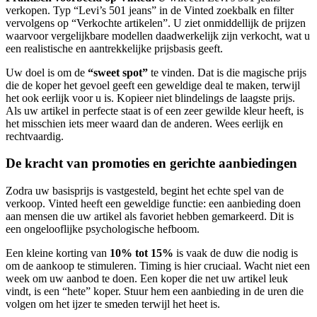
verkopen. Typ “Levi’s 501 jeans” in de Vinted zoekbalk en filter
vervolgens op “Verkochte artikelen”. U ziet onmiddellijk de prijzen
waarvoor vergelijkbare modellen daadwerkelijk zijn verkocht, wat u
een realistische en aantrekkelijke prijsbasis geeft.
Uw doel is om de
“sweet spot”
te vinden. Dat is die magische prijs
die de koper het gevoel geeft een geweldige deal te maken, terwijl
het ook eerlijk voor u is. Kopieer niet blindelings de laagste prijs.
Als uw artikel in perfecte staat is of een zeer gewilde kleur heeft, is
het misschien iets meer waard dan de anderen. Wees eerlijk en
rechtvaardig.
De kracht van promoties en gerichte aanbiedingen
Zodra uw basisprijs is vastgesteld, begint het echte spel van de
verkoop. Vinted heeft een geweldige functie: een aanbieding doen
aan mensen die uw artikel als favoriet hebben gemarkeerd. Dit is
een ongelooflijke psychologische hefboom.
Een kleine korting van
10% tot 15%
is vaak de duw die nodig is
om de aankoop te stimuleren. Timing is hier cruciaal. Wacht niet een
week om uw aanbod te doen. Een koper die net uw artikel leuk
vindt, is een “hete” koper. Stuur hem een aanbieding in de uren die
volgen om het ijzer te smeden terwijl het heet is.