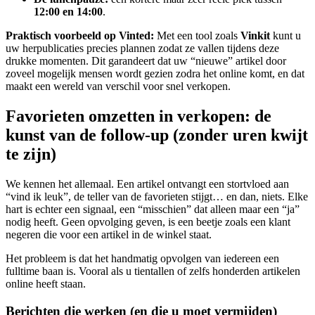
12:00 en 14:00
.
Praktisch voorbeeld op Vinted:
Met een tool zoals
Vinkit
kunt u
uw herpublicaties precies plannen zodat ze vallen tijdens deze
drukke momenten. Dit garandeert dat uw “nieuwe” artikel door
zoveel mogelijk mensen wordt gezien zodra het online komt, en dat
maakt een wereld van verschil voor snel verkopen.
Favorieten omzetten in verkopen: de
kunst van de follow-up (zonder uren kwijt
te zijn)
We kennen het allemaal. Een artikel ontvangt een stortvloed aan
“vind ik leuk”, de teller van de favorieten stijgt… en dan, niets. Elke
hart is echter een signaal, een “misschien” dat alleen maar een “ja”
nodig heeft. Geen opvolging geven, is een beetje zoals een klant
negeren die voor een artikel in de winkel staat.
Het probleem is dat het handmatig opvolgen van iedereen een
fulltime baan is. Vooral als u tientallen of zelfs honderden artikelen
online heeft staan.
Berichten die werken (en die u moet vermijden)