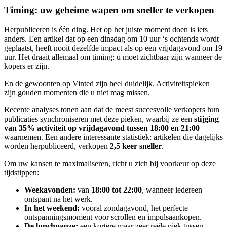
Timing: uw geheime wapen om sneller te verkopen
Herpubliceren is één ding. Het op het juiste moment doen is iets
anders. Een artikel dat op een dinsdag om 10 uur ‘s ochtends wordt
geplaatst, heeft nooit dezelfde impact als op een vrijdagavond om 19
uur. Het draait allemaal om timing: u moet zichtbaar zijn wanneer de
kopers er zijn.
En de gewoonten op Vinted zijn heel duidelijk. Activiteitspieken
zijn gouden momenten die u niet mag missen.
Recente analyses tonen aan dat de meest succesvolle verkopers hun
publicaties synchroniseren met deze pieken, waarbij ze een
stijging
van 35% activiteit op vrijdagavond tussen 18:00 en 21:00
waarnemen. Een andere interessante statistiek: artikelen die dagelijks
worden herpubliceerd, verkopen
2,5 keer sneller
.
Om uw kansen te maximaliseren, richt u zich bij voorkeur op deze
tijdstippen:
Weekavonden:
van
18:00 tot 22:00
, wanneer iedereen
ontspant na het werk.
In het weekend:
vooral zondagavond, het perfecte
ontspanningsmoment voor scrollen en impulsaankopen.
De lunchpauze:
een kortere maar zeer reële piek tussen