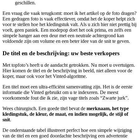
geschillen.
Een vraag die vaak terugkomt: moet ik het artikel op de foto dragen?
Een gedragen foto is vaak effectiever, omdat het de koper helpt zich
voor te stellen hoe het kledingstuk valt. Als u zich hier niet prettig bij
voelt, geen paniek. Een modepop doet het ook prima, en zelfs een
simpele hanger aan een deur met een neutrale achtergrond kan
voldoende zijn om volume en een beter idee van de snit te geven.
De titel en de beschrijving: uw beste verkopers
Met topfoto’s heeft u de aandacht getrokken. Nu moet u overtuigen.
Hier komen de titel en de beschrijving in beeld, niet alleen voor de
koper, maar ook voor het Vinted-algoritme.
Een titel moet een ultra-efficiënt samenvatting zijn. Het is de eerste
informatie die Vinted gebruikt om u te indexeren. De meest
voorkomende fout die ik zie, zijn vage titels zoals “Zwarte jurk”.
Wees chirurgisch. Een goede titel bevat de
merknaam, het type
kledingstuk, de kleur, de maat, en indien mogelijk, de stijl of
snit
.
De onderstaande tabel illustreert perfect hoe een simpele wijziging
van de titel en een goed doordachte beschrijving een advertentie