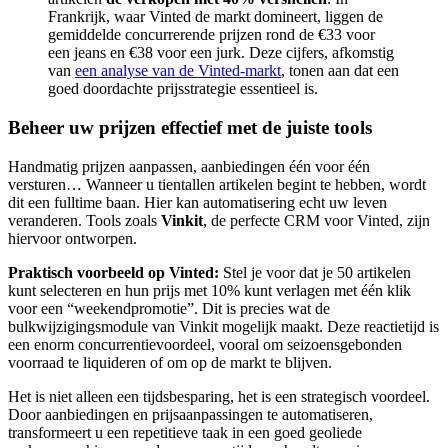
Frankrijk, waar Vinted de markt domineert, liggen de
gemiddelde concurrerende prijzen rond de €33 voor
een jeans en €38 voor een jurk. Deze cijfers, afkomstig
van
een analyse van de Vinted-markt
, tonen aan dat een
goed doordachte prijsstrategie essentieel is.
Beheer uw prijzen effectief met de juiste tools
Handmatig prijzen aanpassen, aanbiedingen één voor één
versturen… Wanneer u tientallen artikelen begint te hebben, wordt
dit een fulltime baan. Hier kan automatisering echt uw leven
veranderen. Tools zoals
Vinkit
, de perfecte CRM voor Vinted, zijn
hiervoor ontworpen.
Praktisch voorbeeld op Vinted:
Stel je voor dat je 50 artikelen
kunt selecteren en hun prijs met 10% kunt verlagen met één klik
voor een “weekendpromotie”. Dit is precies wat de
bulkwijzigingsmodule van Vinkit mogelijk maakt. Deze reactietijd is
een enorm concurrentievoordeel, vooral om seizoensgebonden
voorraad te liquideren of om op de markt te blijven.
Het is niet alleen een tijdsbesparing, het is een strategisch voordeel.
Door aanbiedingen en prijsaanpassingen te automatiseren,
transformeert u een repetitieve taak in een goed geoliede