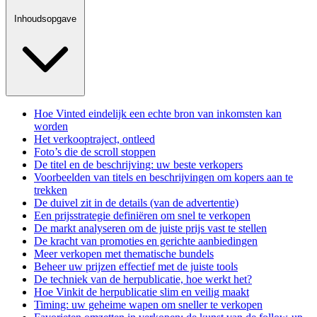
Inhoudsopgave
Hoe Vinted eindelijk een echte bron van inkomsten kan
worden
Het verkooptraject, ontleed
Foto’s die de scroll stoppen
De titel en de beschrijving: uw beste verkopers
Voorbeelden van titels en beschrijvingen om kopers aan te
trekken
De duivel zit in de details (van de advertentie)
Een prijsstrategie definiëren om snel te verkopen
De markt analyseren om de juiste prijs vast te stellen
De kracht van promoties en gerichte aanbiedingen
Meer verkopen met thematische bundels
Beheer uw prijzen effectief met de juiste tools
De techniek van de herpublicatie, hoe werkt het?
Hoe Vinkit de herpublicatie slim en veilig maakt
Timing: uw geheime wapen om sneller te verkopen