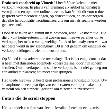
Praktisch voorbeeld op Vinted:
U heeft 50 artikelen die niet
verkocht worden. In plaats van urenlang elk artikel handmatig te
verwijderen en opnieuw online te zetten, kan Vinkit dit voor u doen,
gespreid over meerdere dagen, op drukke tijden, en ervoor zorgen
dat elke herpublicatie geoptimaliseerd is om niet als spam te worden
gedetecteerd.
Door deze taken aan Vinkit uit te besteden, wint u kostbare tijd. Tijd
die u kunt herinvesteren in het zoeken naar nieuwe pareltjes om te
verkopen, het maken van geweldige foto’s of het analyseren van wat
het beste werkt in uw kledingkast. Dit is het geheim om eindelijk de
verkoopmeldingen te zien binnenstromen.
Op Vinted is uw advertentie uw etalage. Het is het enige contact dat
u heeft met duizenden potentiële kopers die snel door hun scherm
scrollen. Om te verkopen, en snel te verkopen, is het niet genoeg om
een artikel te plaatsen; het moet eruit springen.
Het goede nieuws? U heeft geen professionele fotostudio nodig. Uw
smartphone en een paar tips van een ervaren verkoper maken het
verschil om een simpele “gezien” om te zetten in “verkocht”.
Foto’s die de scroll stoppen
Het is simpel: een foto van slechte kwaliteit betekent een gemiste