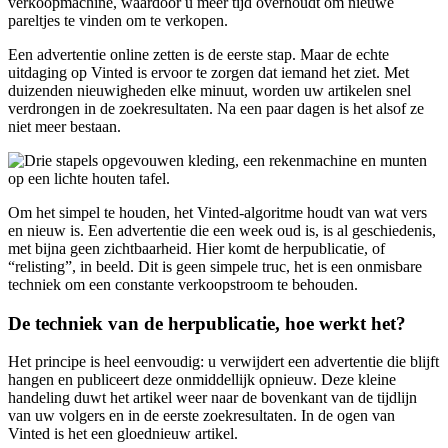
verkoopmachine, waardoor u meer tijd overhoudt om nieuwe
pareltjes te vinden om te verkopen.
Een advertentie online zetten is de eerste stap. Maar de echte
uitdaging op Vinted is ervoor te zorgen dat iemand het ziet. Met
duizenden nieuwigheden elke minuut, worden uw artikelen snel
verdrongen in de zoekresultaten. Na een paar dagen is het alsof ze
niet meer bestaan.
Om het simpel te houden, het Vinted-algoritme houdt van wat vers
en nieuw is. Een advertentie die een week oud is, is al geschiedenis,
met bijna geen zichtbaarheid. Hier komt de herpublicatie, of
“relisting”, in beeld. Dit is geen simpele truc, het is een onmisbare
techniek om een constante verkoopstroom te behouden.
De techniek van de herpublicatie, hoe werkt het?
Het principe is heel eenvoudig: u verwijdert een advertentie die blijft
hangen en publiceert deze onmiddellijk opnieuw. Deze kleine
handeling duwt het artikel weer naar de bovenkant van de tijdlijn
van uw volgers en in de eerste zoekresultaten. In de ogen van
Vinted is het een gloednieuw artikel.