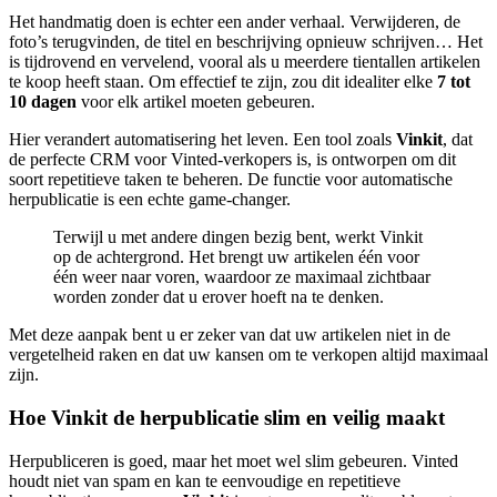
Het handmatig doen is echter een ander verhaal. Verwijderen, de
foto’s terugvinden, de titel en beschrijving opnieuw schrijven… Het
is tijdrovend en vervelend, vooral als u meerdere tientallen artikelen
te koop heeft staan. Om effectief te zijn, zou dit idealiter elke
7 tot
10 dagen
voor elk artikel moeten gebeuren.
Hier verandert automatisering het leven. Een tool zoals
Vinkit
, dat
de perfecte CRM voor Vinted-verkopers is, is ontworpen om dit
soort repetitieve taken te beheren. De functie voor automatische
herpublicatie is een echte game-changer.
Terwijl u met andere dingen bezig bent, werkt Vinkit
op de achtergrond. Het brengt uw artikelen één voor
één weer naar voren, waardoor ze maximaal zichtbaar
worden zonder dat u erover hoeft na te denken.
Met deze aanpak bent u er zeker van dat uw artikelen niet in de
vergetelheid raken en dat uw kansen om te verkopen altijd maximaal
zijn.
Hoe Vinkit de herpublicatie slim en veilig maakt
Herpubliceren is goed, maar het moet wel slim gebeuren. Vinted
houdt niet van spam en kan te eenvoudige en repetitieve