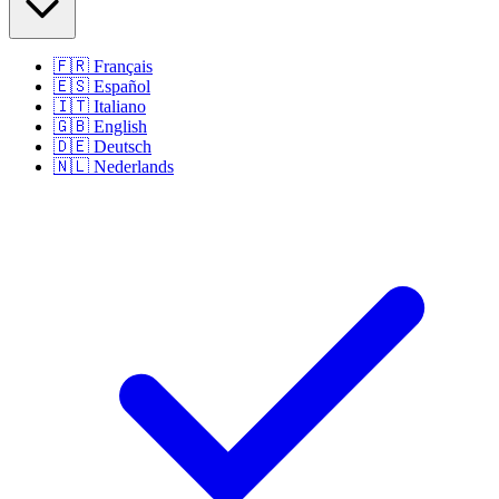
🇫🇷
Français
🇪🇸
Español
🇮🇹
Italiano
🇬🇧
English
🇩🇪
Deutsch
🇳🇱
Nederlands