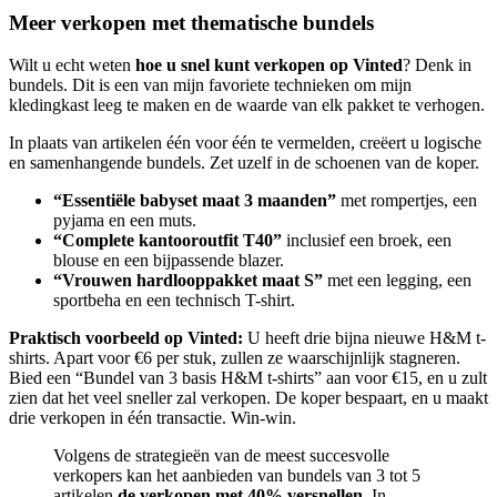
Meer verkopen met thematische bundels
Wilt u echt weten
hoe u snel kunt verkopen op Vinted
? Denk in
bundels. Dit is een van mijn favoriete technieken om mijn
kledingkast leeg te maken en de waarde van elk pakket te verhogen.
In plaats van artikelen één voor één te vermelden, creëert u logische
en samenhangende bundels. Zet uzelf in de schoenen van de koper.
“Essentiële babyset maat 3 maanden”
met rompertjes, een
pyjama en een muts.
“Complete kantooroutfit T40”
inclusief een broek, een
blouse en een bijpassende blazer.
“Vrouwen hardlooppakket maat S”
met een legging, een
sportbeha en een technisch T-shirt.
Praktisch voorbeeld op Vinted:
U heeft drie bijna nieuwe H&M t-
shirts. Apart voor €6 per stuk, zullen ze waarschijnlijk stagneren.
Bied een “Bundel van 3 basis H&M t-shirts” aan voor €15, en u zult
zien dat het veel sneller zal verkopen. De koper bespaart, en u maakt
drie verkopen in één transactie. Win-win.
Volgens de strategieën van de meest succesvolle
verkopers kan het aanbieden van bundels van 3 tot 5
artikelen
de verkopen met 40% versnellen
. In