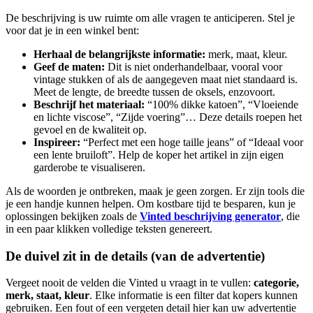
De beschrijving is uw ruimte om alle vragen te anticiperen. Stel je
voor dat je in een winkel bent:
Herhaal de belangrijkste informatie:
merk, maat, kleur.
Geef de maten:
Dit is niet onderhandelbaar, vooral voor
vintage stukken of als de aangegeven maat niet standaard is.
Meet de lengte, de breedte tussen de oksels, enzovoort.
Beschrijf het materiaal:
“100% dikke katoen”, “Vloeiende
en lichte viscose”, “Zijde voering”… Deze details roepen het
gevoel en de kwaliteit op.
Inspireer:
“Perfect met een hoge taille jeans” of “Ideaal voor
een lente bruiloft”. Help de koper het artikel in zijn eigen
garderobe te visualiseren.
Als de woorden je ontbreken, maak je geen zorgen. Er zijn tools die
je een handje kunnen helpen. Om kostbare tijd te besparen, kun je
oplossingen bekijken zoals de
Vinted beschrijving generator
, die
in een paar klikken volledige teksten genereert.
De duivel zit in de details (van de advertentie)
Vergeet nooit de velden die Vinted u vraagt in te vullen:
categorie,
merk, staat, kleur
. Elke informatie is een filter dat kopers kunnen
gebruiken. Een fout of een vergeten detail hier kan uw advertentie