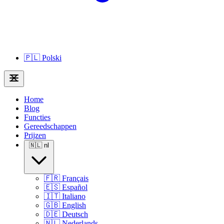
🇵🇱
Polski
Home
Blog
Functies
Gereedschappen
Prijzen
🇳🇱
nl
🇫🇷
Français
🇪🇸
Español
🇮🇹
Italiano
🇬🇧
English
🇩🇪
Deutsch
🇳🇱
Nederlands