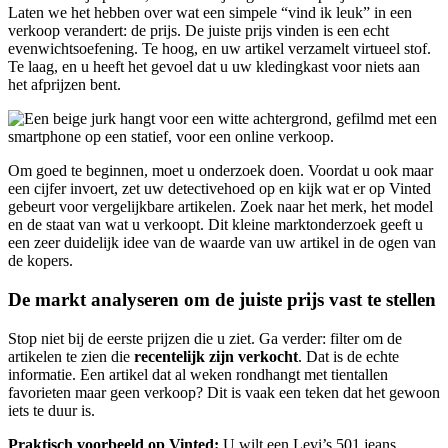
Laten we het hebben over wat een simpele “vind ik leuk” in een
verkoop verandert: de prijs. De juiste prijs vinden is een echt
evenwichtsoefening. Te hoog, en uw artikel verzamelt virtueel stof.
Te laag, en u heeft het gevoel dat u uw kledingkast voor niets aan
het afprijzen bent.
Om goed te beginnen, moet u onderzoek doen. Voordat u ook maar
een cijfer invoert, zet uw detectivehoed op en kijk wat er op Vinted
gebeurt voor vergelijkbare artikelen. Zoek naar het merk, het model
en de staat van wat u verkoopt. Dit kleine marktonderzoek geeft u
een zeer duidelijk idee van de waarde van uw artikel in de ogen van
de kopers.
De markt analyseren om de juiste prijs vast te stellen
Stop niet bij de eerste prijzen die u ziet. Ga verder: filter om de
artikelen te zien die
recentelijk zijn verkocht
. Dat is de echte
informatie. Een artikel dat al weken rondhangt met tientallen
favorieten maar geen verkoop? Dit is vaak een teken dat het gewoon
iets te duur is.
Praktisch voorbeeld op Vinted:
U wilt een Levi’s 501 jeans