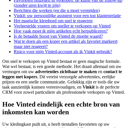
Favorieten omzetten in verkopen: de kunst van de follow-up
(zonder uren kwijt te zijn)
Berichten die werken (en die u moet vermijden)
Vinkit: uw persoonlijke assistent voor een top klantenrelatie
Het magische klembord om snel te reageren
Veelgestelde vragen om sneller te verkopen op Vinted
Hoe vaak moet ik mijn artikelen echt herpubliceren?
Is de betaalde boost van Vinted de moeite waard?
Wat te doen als een koper een artikel als favoriet markeert
maar niet reageert?
Risico voor mijn Vinted-account als ik Vinkit gebruik?
Om snel te verkopen op Vinted bestaat er geen magische formule.
Wat wel bestaat, is een goede methode. Het draait allemaal om uw
vermogen om uw
advertenties zichtbaar te maken
en
contact te
leggen met kopers
. Dit vereist verzorgde advertenties, eerlijke
prijzen en een snelle communicatie. Gelukkig zijn er tools die uw
taak aanzienlijk kunnen vereenvoudigen, en
Vinkit
is de perfecte
CRM voor zowel particuliere als professionele verkopers op Vinted.
Hoe Vinted eindelijk een echte bron van
inkomsten kan worden
Uw kledingkast puilt uit, u heeft tientallen favorieten op uw