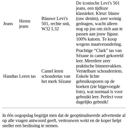
De iconische Levi’s 501
jeans, een tijdloze
klassieker. Kleur: blauw
Blauwe Levi’s
(raw denim), zeer weinig
Heren
Jeans
501, rechte snit,
gedragen, wacht alleen
jeans
W32 L32
nog op jou om zich aan te
passen aan jouw figuur.
100% katoen. Te koop
wegens maatverandering.
Prachtige “Clark” tas van
Sézane in camel gekorreld
leer. Meerdere zeer
praktische binnenvakken.
Camel leren
Verstelbare schouderriem.
Handtas
Leren tas
schoudertas van
Enkele lichte
het merk Sézane
gebruikssporen op de
hoeken (zie bijgevoegde
foto), wat normaal is voor
gebruikt leer. Perfect voor
dagelijks gebruik!
In één oogopslag begrijpt men dat de geoptimaliseerde advertentie al
op alle vragen antwoord geeft, vertrouwen wekt en de koper helpt
sneller een beslissing te nemen.