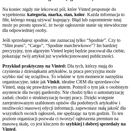
Na koniec nigdy nie lekceważ pól, które Vinted proponuje do
wypełnienia:
kategoria, marka, stan, kolor
. Każda informacja to
filtr, którego mogą używać kupujący. Błąd lub zapomnienie tutaj
może po prostu sprawić, że twoje ogłoszenie stanie się niewidoczne
dla odpowiedniej osoby.
Jeśli sprzedajesz spodnie, nie zaznaczaj tylko “Spodnie”. Czy to
“Slim jeans”, “Cargo”, “Spodnie marchewkowe”? Im bardziej
precyzyjny, tym algorytm Vinted lepiej będzie pracował dla ciebie,
pokazując twój artykuł już wyselekcjonowanej publiczności.
Przykład praktyczny na Vinted:
Dla tych, którzy mają do
czynienia z dziesiątkami artykułów, ta praca precyzyjna może
szybko stać się uciążliwa. To właśnie w tym momencie narzędzia
organizacyjne, takie jak
Vinkit
, idealne CRM dla sprzedawców
Vinted, stają się prawdziwym atutem. Pomyśl o tym jak o osobistym
asystencie dla twojej garderoby. Nie chodzi tylko o automatyzację
zadań; chodzi o strukturyzację twojej pracy. Dzięki wstępnie
zarejestrowanym szablonom opisów dla podobnych artykułów i
możliwości masowej edycji informacji, zapewniasz stałą jakość dla
wszystkich swoich ogłoszeń, nie spędzając na tym godzin. To ten
poziom organizacji pozwala ci tworzyć ogłoszenia premium na
masową skalę, co jest kluczem do
szybkiej i dobrej sprzedaży na
Vinted
.