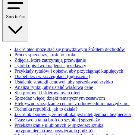
Spis treści
Jak Vinted może stać się prawdziwym źródłem dochodów
Proces sprzedaży, krok po kroku
Zdjęcia, które zatrzymują przewijanie
Tytuł i opis: twoi najlepsi sprzedawcy
Przykłady tytułów i opisów, aby przyciągnąć kupujących
Diabeł tkwi w szczegółach (ogłoszenia)
Ustalenie strategii cenowej, aby sprzedawać szybko
Analiza rynku, aby ustalić właściwą cenę
Siła promocji i skierowanych ofert
Sprzedaż więcej dzięki tematycznym zestawom
Efektywne zarządzanie cenami z odpowiednimi narzędziami
Technika republiki, jak to działa?
Jak Vinkit sprawia, że republika jest inteligentna i bezpieczna
Czas: twoja tajna broń do szybkiej sprzedaży
Przekształcanie ulubionych w sprzedaż: sztuka
przypomnienia (bez poświęcania godzin)