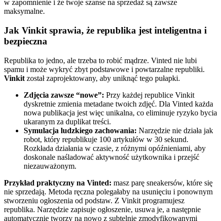
w zapomnienie i że twoje szanse na sprzedaż są zawsze
maksymalne.
Jak Vinkit sprawia, że republika jest inteligentna i
bezpieczna
Republika to jedno, ale trzeba to robić mądrze. Vinted nie lubi
spamu i może wykryć zbyt podstawowe i powtarzalne republiki.
Vinkit
został zaprojektowany, aby uniknąć tego pułapki.
Zdjęcia zawsze “nowe”:
Przy każdej republice Vinkit
dyskretnie zmienia metadane twoich zdjęć. Dla Vinted każda
nowa publikacja jest więc unikalna, co eliminuje ryzyko bycia
ukaranym za duplikat treści.
Symulacja ludzkiego zachowania:
Narzędzie nie działa jak
robot, który republikuje 100 artykułów w 30 sekund.
Rozkłada działania w czasie, z różnymi opóźnieniami, aby
doskonale naśladować aktywność użytkownika i przejść
niezauważonym.
Przykład praktyczny na Vinted:
masz parę sneakersów, które się
nie sprzedają. Metoda ręczna polegałaby na usunięciu i ponownym
stworzeniu ogłoszenia od podstaw. Z Vinkit programujesz
republika. Narzędzie zapisuje ogłoszenie, usuwa je, a następnie
automatycznie tworzy na nowo z subtelnie zmodyfikowanymi