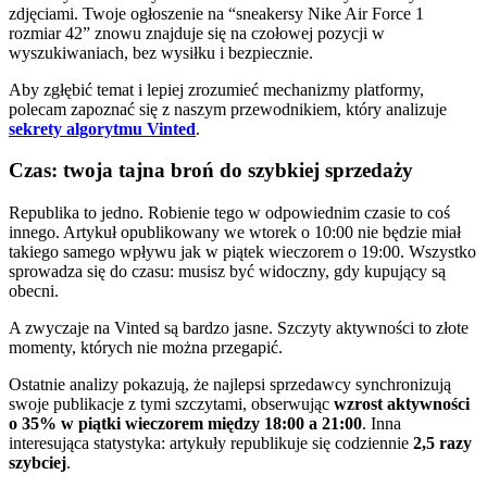
zdjęciami. Twoje ogłoszenie na “sneakersy Nike Air Force 1
rozmiar 42” znowu znajduje się na czołowej pozycji w
wyszukiwaniach, bez wysiłku i bezpiecznie.
Aby zgłębić temat i lepiej zrozumieć mechanizmy platformy,
polecam zapoznać się z naszym przewodnikiem, który analizuje
sekrety algorytmu Vinted
.
Czas: twoja tajna broń do szybkiej sprzedaży
Republika to jedno. Robienie tego w odpowiednim czasie to coś
innego. Artykuł opublikowany we wtorek o 10:00 nie będzie miał
takiego samego wpływu jak w piątek wieczorem o 19:00. Wszystko
sprowadza się do czasu: musisz być widoczny, gdy kupujący są
obecni.
A zwyczaje na Vinted są bardzo jasne. Szczyty aktywności to złote
momenty, których nie można przegapić.
Ostatnie analizy pokazują, że najlepsi sprzedawcy synchronizują
swoje publikacje z tymi szczytami, obserwując
wzrost aktywności
o 35% w piątki wieczorem między 18:00 a 21:00
. Inna
interesująca statystyka: artykuły republikuje się codziennie
2,5 razy
szybciej
.