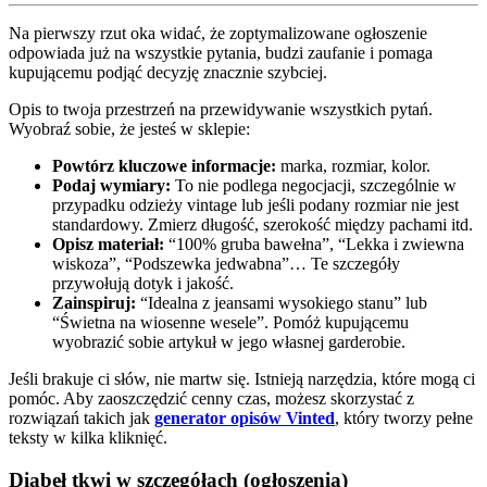
Na pierwszy rzut oka widać, że zoptymalizowane ogłoszenie
odpowiada już na wszystkie pytania, budzi zaufanie i pomaga
kupującemu podjąć decyzję znacznie szybciej.
Opis to twoja przestrzeń na przewidywanie wszystkich pytań.
Wyobraź sobie, że jesteś w sklepie:
Powtórz kluczowe informacje:
marka, rozmiar, kolor.
Podaj wymiary:
To nie podlega negocjacji, szczególnie w
przypadku odzieży vintage lub jeśli podany rozmiar nie jest
standardowy. Zmierz długość, szerokość między pachami itd.
Opisz materiał:
“100% gruba bawełna”, “Lekka i zwiewna
wiskoza”, “Podszewka jedwabna”… Te szczegóły
przywołują dotyk i jakość.
Zainspiruj:
“Idealna z jeansami wysokiego stanu” lub
“Świetna na wiosenne wesele”. Pomóż kupującemu
wyobrazić sobie artykuł w jego własnej garderobie.
Jeśli brakuje ci słów, nie martw się. Istnieją narzędzia, które mogą ci
pomóc. Aby zaoszczędzić cenny czas, możesz skorzystać z
rozwiązań takich jak
generator opisów Vinted
, który tworzy pełne
teksty w kilka kliknięć.
Diabeł tkwi w szczegółach (ogłoszenia)