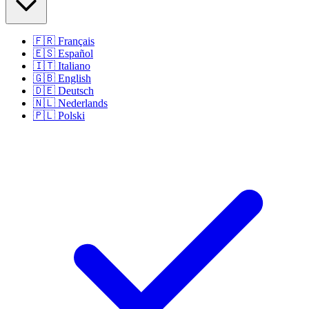
🇫🇷
Français
🇪🇸
Español
🇮🇹
Italiano
🇬🇧
English
🇩🇪
Deutsch
🇳🇱
Nederlands
🇵🇱
Polski