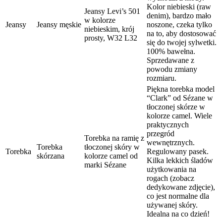
Kolor niebieski (raw
Jeansy Levi’s 501
denim), bardzo mało
w kolorze
Jeansy
Jeansy męskie
noszone, czeka tylko
niebieskim, krój
na to, aby dostosować
prosty, W32 L32
się do twojej sylwetki.
100% bawełna.
Sprzedawane z
powodu zmiany
rozmiaru.
Piękna torebka model
“Clark” od Sézane w
tłoczonej skórze w
kolorze camel. Wiele
praktycznych
przegród
Torebka na ramię z
wewnętrznych.
Torebka
tłoczonej skóry w
Torebka
Regulowany pasek.
skórzana
kolorze camel od
Kilka lekkich śladów
marki Sézane
użytkowania na
rogach (zobacz
dedykowane zdjęcie),
co jest normalne dla
używanej skóry.
Idealna na co dzień!