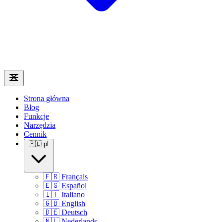
Strona główna
Blog
Funkcje
Narzędzia
Cennik
🇵🇱
pl
🇫🇷
Français
🇪🇸
Español
🇮🇹
Italiano
🇬🇧
English
🇩🇪
Deutsch
🇳🇱
Nederlands