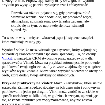
każdego z nich. Poprawiając każdy mały szczegół, od wyboru
artykułu po wysyłkę paczki, zyskujesz czas i efektywność.
Prawdziwa różnica pojawia się, gdy przestajesz robić
wszystko ręcznie. Nie chodzi o to, by pracować więcej,
ale mądrzej, automatyzując powtarzalne zadania, aby
skupić się na tym, co naprawdę się liczy: strategii
sprzedaży.
To właśnie w tym miejscu wkraczają specjalistyczne narzędzia,
które zmieniają zasady gry.
Wyobraź sobie, że masz wirtualnego asystenta, który zajmuje się
najbardziej czasochłonnymi aspektami sprzedaży. To, co oferuje
Vinkit
, to narzędzie CRM stworzone przez sprzedawców dla
sprzedawców Vinted. Może na przykład automatycznie ponownie
publikować twoje ogłoszenia, aby zawsze znajdowały się na górze
wyników wyszukiwania. Może także wysyłać skierowane oferty do
osób, które dodały twoje artykuły do ulubionych.
Przykład praktyczny na Vinted:
Masz 50 artykułów, które się nie
sprzedają. Zamiast spędzać godziny na ich usuwaniu i ponownym
publikowaniu jeden po drugim, Vinkit może zrobić to za ciebie w
sposób rozłożony na kilka dni, w godzinach szczytu, upewniając
się, że każda republika jest zoptymalizowana, aby nie została
wykryta jako spam.