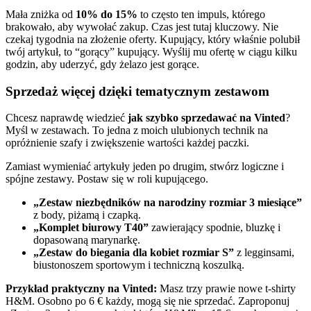
Mała zniżka od
10% do 15%
to często ten impuls, którego
brakowało, aby wywołać zakup. Czas jest tutaj kluczowy. Nie
czekaj tygodnia na złożenie oferty. Kupujący, który właśnie polubił
twój artykuł, to “gorący” kupujący. Wyślij mu ofertę w ciągu kilku
godzin, aby uderzyć, gdy żelazo jest gorące.
Sprzedaż więcej dzięki tematycznym zestawom
Chcesz naprawdę wiedzieć
jak szybko sprzedawać na Vinted
?
Myśl w zestawach. To jedna z moich ulubionych technik na
opróżnienie szafy i zwiększenie wartości każdej paczki.
Zamiast wymieniać artykuły jeden po drugim, stwórz logiczne i
spójne zestawy. Postaw się w roli kupującego.
„Zestaw niezbędników na narodziny rozmiar 3 miesiące”
z body, piżamą i czapką.
„Komplet biurowy T40”
zawierający spodnie, bluzkę i
dopasowaną marynarkę.
„Zestaw do biegania dla kobiet rozmiar S”
z legginsami,
biustonoszem sportowym i techniczną koszulką.
Przykład praktyczny na Vinted:
Masz trzy prawie nowe t-shirty
H&M. Osobno po 6 € każdy, mogą się nie sprzedać. Zaproponuj