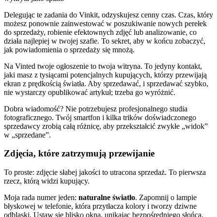
Delegując te zadania do Vinkit, odzyskujesz cenny czas. Czas, który
możesz ponownie zainwestować w poszukiwanie nowych perełek
do sprzedaży, robienie efektownych zdjęć lub analizowanie, co
działa najlepiej w twojej szafie. To sekret, aby w końcu zobaczyć,
jak powiadomienia o sprzedaży się mnożą.
Na Vinted twoje ogłoszenie to twoja witryna. To jedyny kontakt,
jaki masz z tysiącami potencjalnych kupujących, którzy przewijają
ekran z prędkością światła. Aby sprzedawać, i sprzedawać szybko,
nie wystarczy opublikować artykuł; trzeba go wyróżnić.
Dobra wiadomość? Nie potrzebujesz profesjonalnego studia
fotograficznego. Twój smartfon i kilka trików doświadczonego
sprzedawcy zrobią całą różnicę, aby przekształcić zwykłe „widok”
w „sprzedane”.
Zdjęcia, które zatrzymują przewijanie
To proste: zdjęcie słabej jakości to utracona sprzedaż. To pierwsza
rzecz, którą widzi kupujący.
Moja rada numer jeden:
naturalne światło
. Zapomnij o lampie
błyskowej w telefonie, która przytłacza kolory i tworzy dziwne
odblaski. Ustaw się blisko okna, unikając bezpośredniego słońca,