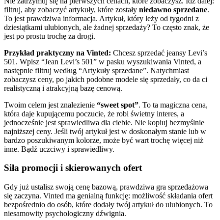
Nie zatrzymuj się na pierwszych cenach, które zobaczysz. Idź dalej:
filtruj, aby zobaczyć artykuły, które zostały
niedawno sprzedane
.
To jest prawdziwa informacja. Artykuł, który leży od tygodni z
dziesiątkami ulubionych, ale żadnej sprzedaży? To często znak, że
jest po prostu trochę za drogi.
Przykład praktyczny na Vinted:
Chcesz sprzedać jeansy Levi’s
501. Wpisz “Jean Levi’s 501” w pasku wyszukiwania Vinted, a
następnie filtruj według “Artykuły sprzedane”. Natychmiast
zobaczysz ceny, po jakich podobne modele się sprzedały, co da ci
realistyczną i atrakcyjną bazę cenową.
Twoim celem jest znalezienie
“sweet spot”
. To ta magiczna cena,
która daje kupującemu poczucie, że robi świetny interes, a
jednocześnie jest sprawiedliwa dla ciebie. Nie kopiuj bezmyślnie
najniższej ceny. Jeśli twój artykuł jest w doskonałym stanie lub w
bardzo poszukiwanym kolorze, może być wart trochę więcej niż
inne. Bądź uczciwy i sprawiedliwy.
Siła promocji i skierowanych ofert
Gdy już ustalisz swoją cenę bazową, prawdziwa gra sprzedażowa
się zaczyna. Vinted ma genialną funkcję: możliwość składania ofert
bezpośrednio do osób, które dodały twój artykuł do ulubionych. To
niesamowity psychologiczny dźwignia.