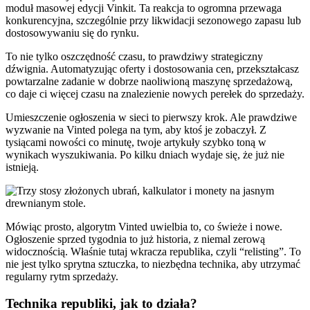
moduł masowej edycji Vinkit. Ta reakcja to ogromna przewaga
konkurencyjna, szczególnie przy likwidacji sezonowego zapasu lub
dostosowywaniu się do rynku.
To nie tylko oszczędność czasu, to prawdziwy strategiczny
dźwignia. Automatyzując oferty i dostosowania cen, przekształcasz
powtarzalne zadanie w dobrze naoliwioną maszynę sprzedażową,
co daje ci więcej czasu na znalezienie nowych perełek do sprzedaży.
Umieszczenie ogłoszenia w sieci to pierwszy krok. Ale prawdziwe
wyzwanie na Vinted polega na tym, aby ktoś je zobaczył. Z
tysiącami nowości co minutę, twoje artykuły szybko toną w
wynikach wyszukiwania. Po kilku dniach wydaje się, że już nie
istnieją.
Mówiąc prosto, algorytm Vinted uwielbia to, co świeże i nowe.
Ogłoszenie sprzed tygodnia to już historia, z niemal zerową
widocznością. Właśnie tutaj wkracza republika, czyli “relisting”. To
nie jest tylko sprytna sztuczka, to niezbędna technika, aby utrzymać
regularny rytm sprzedaży.
Technika republiki, jak to działa?