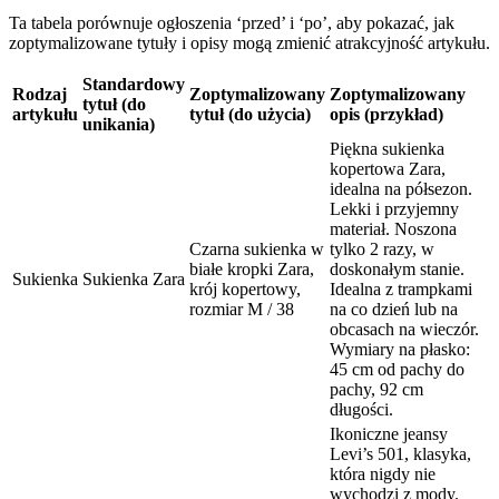
Ta tabela porównuje ogłoszenia ‘przed’ i ‘po’, aby pokazać, jak
zoptymalizowane tytuły i opisy mogą zmienić atrakcyjność artykułu.
Standardowy
Rodzaj
Zoptymalizowany
Zoptymalizowany
tytuł (do
artykułu
tytuł (do użycia)
opis (przykład)
unikania)
Piękna sukienka
kopertowa Zara,
idealna na półsezon.
Lekki i przyjemny
materiał. Noszona
Czarna sukienka w
tylko 2 razy, w
białe kropki Zara,
doskonałym stanie.
Sukienka
Sukienka Zara
krój kopertowy,
Idealna z trampkami
rozmiar M / 38
na co dzień lub na
obcasach na wieczór.
Wymiary na płasko:
45 cm od pachy do
pachy, 92 cm
długości.
Ikoniczne jeansy
Levi’s 501, klasyka,
która nigdy nie
wychodzi z mody.