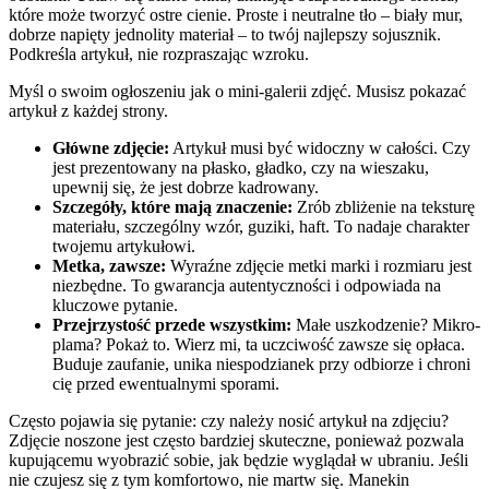
które może tworzyć ostre cienie. Proste i neutralne tło – biały mur,
dobrze napięty jednolity materiał – to twój najlepszy sojusznik.
Podkreśla artykuł, nie rozpraszając wzroku.
Myśl o swoim ogłoszeniu jak o mini-galerii zdjęć. Musisz pokazać
artykuł z każdej strony.
Główne zdjęcie:
Artykuł musi być widoczny w całości. Czy
jest prezentowany na płasko, gładko, czy na wieszaku,
upewnij się, że jest dobrze kadrowany.
Szczegóły, które mają znaczenie:
Zrób zbliżenie na teksturę
materiału, szczególny wzór, guziki, haft. To nadaje charakter
twojemu artykułowi.
Metka, zawsze:
Wyraźne zdjęcie metki marki i rozmiaru jest
niezbędne. To gwarancja autentyczności i odpowiada na
kluczowe pytanie.
Przejrzystość przede wszystkim:
Małe uszkodzenie? Mikro-
plama? Pokaż to. Wierz mi, ta uczciwość zawsze się opłaca.
Buduje zaufanie, unika niespodzianek przy odbiorze i chroni
cię przed ewentualnymi sporami.
Często pojawia się pytanie: czy należy nosić artykuł na zdjęciu?
Zdjęcie noszone jest często bardziej skuteczne, ponieważ pozwala
kupującemu wyobrazić sobie, jak będzie wyglądał w ubraniu. Jeśli
nie czujesz się z tym komfortowo, nie martw się. Manekin