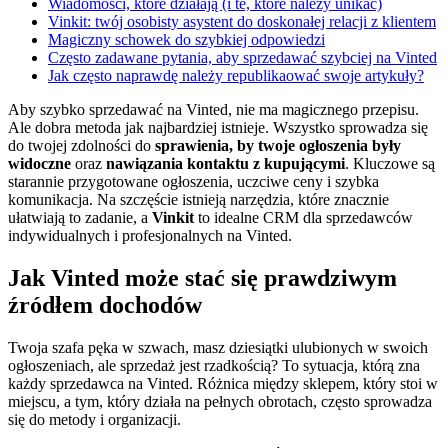
Wiadomości, które działają (i te, które należy unikać)
Vinkit: twój osobisty asystent do doskonałej relacji z klientem
Magiczny schowek do szybkiej odpowiedzi
Często zadawane pytania, aby sprzedawać szybciej na Vinted
Jak często naprawdę należy republikaować swoje artykuły?
Aby szybko sprzedawać na Vinted, nie ma magicznego przepisu.
Ale dobra metoda jak najbardziej istnieje. Wszystko sprowadza się
do twojej zdolności do
sprawienia, by twoje ogłoszenia były
widoczne
oraz
nawiązania kontaktu z kupującymi
. Kluczowe są
starannie przygotowane ogłoszenia, uczciwe ceny i szybka
komunikacja. Na szczęście istnieją narzędzia, które znacznie
ułatwiają to zadanie, a
Vinkit
to idealne CRM dla sprzedawców
indywidualnych i profesjonalnych na Vinted.
Jak Vinted może stać się prawdziwym
źródłem dochodów
Twoja szafa pęka w szwach, masz dziesiątki ulubionych w swoich
ogłoszeniach, ale sprzedaż jest rzadkością? To sytuacja, którą zna
każdy sprzedawca na Vinted. Różnica między sklepem, który stoi w
miejscu, a tym, który działa na pełnych obrotach, często sprowadza
się do metody i organizacji.