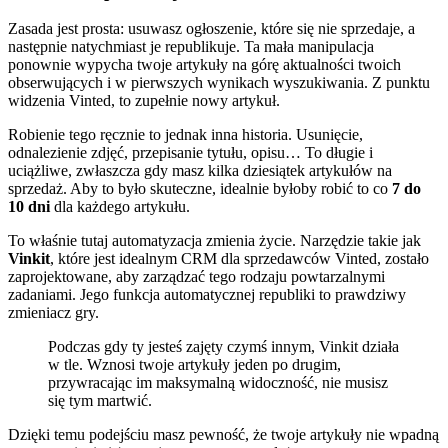
Zasada jest prosta: usuwasz ogłoszenie, które się nie sprzedaje, a
następnie natychmiast je republikuje. Ta mała manipulacja
ponownie wypycha twoje artykuły na górę aktualności twoich
obserwujących i w pierwszych wynikach wyszukiwania. Z punktu
widzenia Vinted, to zupełnie nowy artykuł.
Robienie tego ręcznie to jednak inna historia. Usunięcie,
odnalezienie zdjęć, przepisanie tytułu, opisu… To długie i
uciążliwe, zwłaszcza gdy masz kilka dziesiątek artykułów na
sprzedaż. Aby to było skuteczne, idealnie byłoby robić to co
7 do
10 dni
dla każdego artykułu.
To właśnie tutaj automatyzacja zmienia życie. Narzędzie takie jak
Vinkit
, które jest idealnym CRM dla sprzedawców Vinted, zostało
zaprojektowane, aby zarządzać tego rodzaju powtarzalnymi
zadaniami. Jego funkcja automatycznej republiki to prawdziwy
zmieniacz gry.
Podczas gdy ty jesteś zajęty czymś innym, Vinkit działa
w tle. Wznosi twoje artykuły jeden po drugim,
przywracając im maksymalną widoczność, nie musisz
się tym martwić.
Dzięki temu podejściu masz pewność, że twoje artykuły nie wpadną