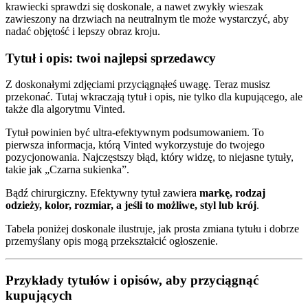
krawiecki sprawdzi się doskonale, a nawet zwykły wieszak
zawieszony na drzwiach na neutralnym tle może wystarczyć, aby
nadać objętość i lepszy obraz kroju.
Tytuł i opis: twoi najlepsi sprzedawcy
Z doskonałymi zdjęciami przyciągnąłeś uwagę. Teraz musisz
przekonać. Tutaj wkraczają tytuł i opis, nie tylko dla kupującego, ale
także dla algorytmu Vinted.
Tytuł powinien być ultra-efektywnym podsumowaniem. To
pierwsza informacja, którą Vinted wykorzystuje do twojego
pozycjonowania. Najczęstszy błąd, który widzę, to niejasne tytuły,
takie jak „Czarna sukienka”.
Bądź chirurgiczny. Efektywny tytuł zawiera
markę, rodzaj
odzieży, kolor, rozmiar, a jeśli to możliwe, styl lub krój
.
Tabela poniżej doskonale ilustruje, jak prosta zmiana tytułu i dobrze
przemyślany opis mogą przekształcić ogłoszenie.
Przykłady tytułów i opisów, aby przyciągnąć
kupujących