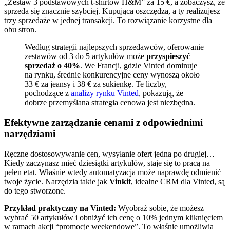
„Zestaw 3 podstawowych t-shirtów H&M” za 15 €, a zobaczysz, że
sprzeda się znacznie szybciej. Kupująca oszczędza, a ty realizujesz
trzy sprzedaże w jednej transakcji. To rozwiązanie korzystne dla
obu stron.
Według strategii najlepszych sprzedawców, oferowanie
zestawów od 3 do 5 artykułów może
przyspieszyć
sprzedaż o 40%
. We Francji, gdzie Vinted dominuje
na rynku, średnie konkurencyjne ceny wynoszą około
33 € za jeansy i 38 € za sukienkę. Te liczby,
pochodzące z
analizy rynku Vinted
, pokazują, że
dobrze przemyślana strategia cenowa jest niezbędna.
Efektywne zarządzanie cenami z odpowiednimi
narzędziami
Ręczne dostosowywanie cen, wysyłanie ofert jedna po drugiej…
Kiedy zaczynasz mieć dziesiątki artykułów, staje się to pracą na
pełen etat. Właśnie wtedy automatyzacja może naprawdę odmienić
twoje życie. Narzędzia takie jak
Vinkit
, idealne CRM dla Vinted, są
do tego stworzone.
Przykład praktyczny na Vinted:
Wyobraź sobie, że możesz
wybrać 50 artykułów i obniżyć ich cenę o 10% jednym kliknięciem
w ramach akcji “promocje weekendowe”. To właśnie umożliwia