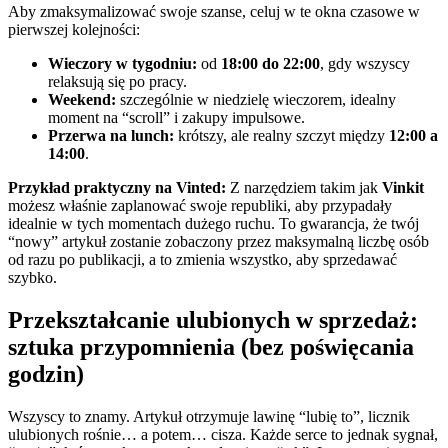
Aby zmaksymalizować swoje szanse, celuj w te okna czasowe w
pierwszej kolejności:
Wieczory w tygodniu:
od
18:00 do 22:00
, gdy wszyscy
relaksują się po pracy.
Weekend:
szczególnie w niedzielę wieczorem, idealny
moment na “scroll” i zakupy impulsowe.
Przerwa na lunch:
krótszy, ale realny szczyt między
12:00 a
14:00
.
Przykład praktyczny na Vinted:
Z narzędziem takim jak
Vinkit
możesz właśnie zaplanować swoje republiki, aby przypadały
idealnie w tych momentach dużego ruchu. To gwarancja, że twój
“nowy” artykuł zostanie zobaczony przez maksymalną liczbę osób
od razu po publikacji, a to zmienia wszystko, aby sprzedawać
szybko.
Przekształcanie ulubionych w sprzedaż:
sztuka przypomnienia (bez poświęcania
godzin)
Wszyscy to znamy. Artykuł otrzymuje lawinę “lubię to”, licznik
ulubionych rośnie… a potem… cisza. Każde serce to jednak sygnał,