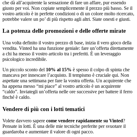
che dà all’acquirente la sensazione di fare un affare, pur essendo
giusto per voi. Non copiate semplicemente il prezzo più basso. Se il
vostro articolo è in perfette condizioni o di un colore molto ricercato,
potrebbe valere un po’ di più rispetto agli altri. Siate onesti e giusti.
La potenza delle promozioni e delle offerte mirate
Una volta definito il vostro prezzo di base, inizia il vero gioco della
vendita. Vinted ha una funzione geniale: fare un’offerta direttamente
a chi ha messo il vostro articolo tra i preferiti. È un leveraggio
psicologico incredibile.
Un piccolo sconto del
10% al 15%
è spesso il colpo di spinta che
mancava per innescare l’acquisto. Il tempismo è cruciale qui. Non
aspettate una settimana per fare la vostra offerta. Un acquirente che
ha appena messo “mi piace” al vostro articolo è un acquirente
“caldo”. Inviategli un’offerta nelle ore successive per battere il ferro
finché è caldo.
Vendere di più con i lotti tematici
Volete davvero sapere
come vendere rapidamente su Vinted
?
Pensate in lotti. È una delle mie tecniche preferite per svuotare il
guardaroba e aumentare il valore di ogni pacco.