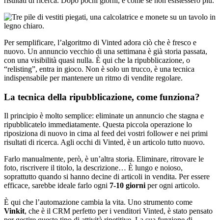
risultati di ricerca. Dopo pochi giorni, è come se non esistessero più.
Per semplificare, l’algoritmo di Vinted adora ciò che è fresco e
nuovo. Un annuncio vecchio di una settimana è già storia passata,
con una visibilità quasi nulla. È qui che la ripubblicazione, o
“relisting”, entra in gioco. Non è solo un trucco, è una tecnica
indispensabile per mantenere un ritmo di vendite regolare.
La tecnica della ripubblicazione, come funziona?
Il principio è molto semplice: eliminate un annuncio che stagna e
ripubblicatelo immediatamente. Questa piccola operazione lo
riposiziona di nuovo in cima al feed dei vostri follower e nei primi
risultati di ricerca. Agli occhi di Vinted, è un articolo tutto nuovo.
Farlo manualmente, però, è un’altra storia. Eliminare, ritrovare le
foto, riscrivere il titolo, la descrizione… È lungo e noioso,
soprattutto quando si hanno decine di articoli in vendita. Per essere
efficace, sarebbe ideale farlo ogni
7-10 giorni
per ogni articolo.
È qui che l’automazione cambia la vita. Uno strumento come
Vinkit
, che è il CRM perfetto per i venditori Vinted, è stato pensato
per gestire questo tipo di attività ripetitive. La sua funzione di