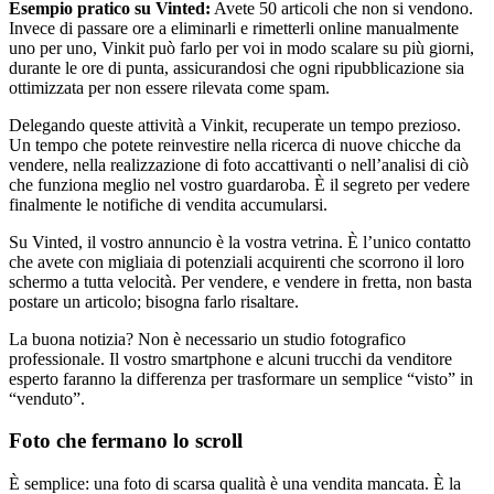
Esempio pratico su Vinted:
Avete 50 articoli che non si vendono.
Invece di passare ore a eliminarli e rimetterli online manualmente
uno per uno, Vinkit può farlo per voi in modo scalare su più giorni,
durante le ore di punta, assicurandosi che ogni ripubblicazione sia
ottimizzata per non essere rilevata come spam.
Delegando queste attività a Vinkit, recuperate un tempo prezioso.
Un tempo che potete reinvestire nella ricerca di nuove chicche da
vendere, nella realizzazione di foto accattivanti o nell’analisi di ciò
che funziona meglio nel vostro guardaroba. È il segreto per vedere
finalmente le notifiche di vendita accumularsi.
Su Vinted, il vostro annuncio è la vostra vetrina. È l’unico contatto
che avete con migliaia di potenziali acquirenti che scorrono il loro
schermo a tutta velocità. Per vendere, e vendere in fretta, non basta
postare un articolo; bisogna farlo risaltare.
La buona notizia? Non è necessario un studio fotografico
professionale. Il vostro smartphone e alcuni trucchi da venditore
esperto faranno la differenza per trasformare un semplice “visto” in
“venduto”.
Foto che fermano lo scroll
È semplice: una foto di scarsa qualità è una vendita mancata. È la