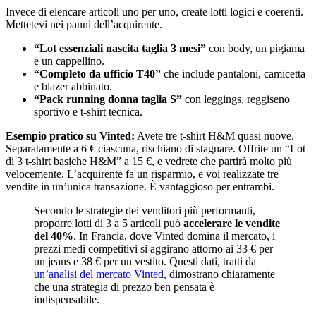
Invece di elencare articoli uno per uno, create lotti logici e coerenti.
Mettetevi nei panni dell’acquirente.
“Lot essenziali nascita taglia 3 mesi”
con body, un pigiama
e un cappellino.
“Completo da ufficio T40”
che include pantaloni, camicetta
e blazer abbinato.
“Pack running donna taglia S”
con leggings, reggiseno
sportivo e t-shirt tecnica.
Esempio pratico su Vinted:
Avete tre t-shirt H&M quasi nuove.
Separatamente a 6 € ciascuna, rischiano di stagnare. Offrite un “Lot
di 3 t-shirt basiche H&M” a 15 €, e vedrete che partirà molto più
velocemente. L’acquirente fa un risparmio, e voi realizzate tre
vendite in un’unica transazione. È vantaggioso per entrambi.
Secondo le strategie dei venditori più performanti,
proporre lotti di 3 a 5 articoli può
accelerare le vendite
del 40%
. In Francia, dove Vinted domina il mercato, i
prezzi medi competitivi si aggirano attorno ai 33 € per
un jeans e 38 € per un vestito. Questi dati, tratti da
un’analisi del mercato Vinted
, dimostrano chiaramente
che una strategia di prezzo ben pensata è
indispensabile.