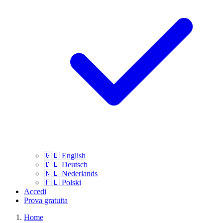
🇬🇧
English
🇩🇪
Deutsch
🇳🇱
Nederlands
🇵🇱
Polski
Accedi
Prova gratuita
Home