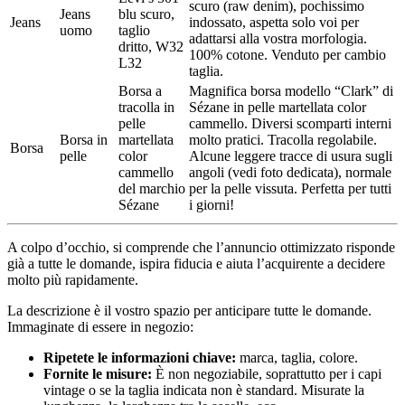
scuro (raw denim), pochissimo
Jeans
blu scuro,
Jeans
indossato, aspetta solo voi per
uomo
taglio
adattarsi alla vostra morfologia.
dritto, W32
100% cotone. Venduto per cambio
L32
taglia.
Borsa a
Magnifica borsa modello “Clark” di
tracolla in
Sézane in pelle martellata color
pelle
cammello. Diversi scomparti interni
Borsa in
martellata
molto pratici. Tracolla regolabile.
Borsa
pelle
color
Alcune leggere tracce di usura sugli
cammello
angoli (vedi foto dedicata), normale
del marchio
per la pelle vissuta. Perfetta per tutti
Sézane
i giorni!
A colpo d’occhio, si comprende che l’annuncio ottimizzato risponde
già a tutte le domande, ispira fiducia e aiuta l’acquirente a decidere
molto più rapidamente.
La descrizione è il vostro spazio per anticipare tutte le domande.
Immaginate di essere in negozio:
Ripetete le informazioni chiave:
marca, taglia, colore.
Fornite le misure:
È non negoziabile, soprattutto per i capi
vintage o se la taglia indicata non è standard. Misurate la