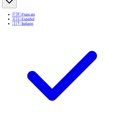
🇫🇷
Français
🇪🇸
Español
🇮🇹
Italiano