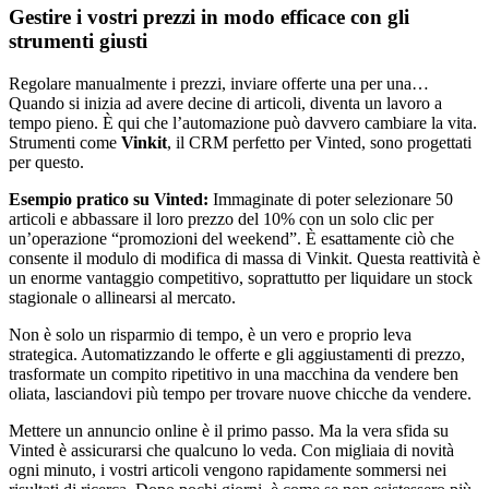
Gestire i vostri prezzi in modo efficace con gli
strumenti giusti
Regolare manualmente i prezzi, inviare offerte una per una…
Quando si inizia ad avere decine di articoli, diventa un lavoro a
tempo pieno. È qui che l’automazione può davvero cambiare la vita.
Strumenti come
Vinkit
, il CRM perfetto per Vinted, sono progettati
per questo.
Esempio pratico su Vinted:
Immaginate di poter selezionare 50
articoli e abbassare il loro prezzo del 10% con un solo clic per
un’operazione “promozioni del weekend”. È esattamente ciò che
consente il modulo di modifica di massa di Vinkit. Questa reattività è
un enorme vantaggio competitivo, soprattutto per liquidare un stock
stagionale o allinearsi al mercato.
Non è solo un risparmio di tempo, è un vero e proprio leva
strategica. Automatizzando le offerte e gli aggiustamenti di prezzo,
trasformate un compito ripetitivo in una macchina da vendere ben
oliata, lasciandovi più tempo per trovare nuove chicche da vendere.
Mettere un annuncio online è il primo passo. Ma la vera sfida su
Vinted è assicurarsi che qualcuno lo veda. Con migliaia di novità
ogni minuto, i vostri articoli vengono rapidamente sommersi nei