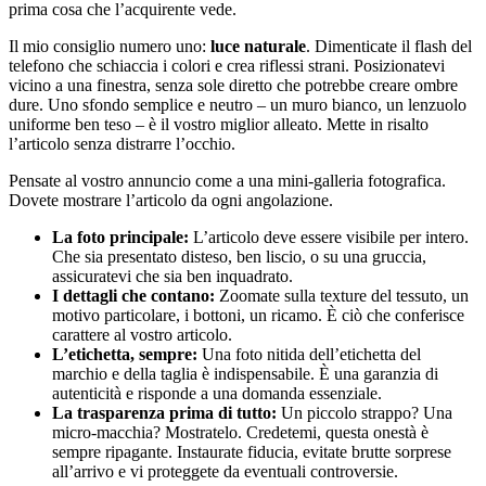
prima cosa che l’acquirente vede.
Il mio consiglio numero uno:
luce naturale
. Dimenticate il flash del
telefono che schiaccia i colori e crea riflessi strani. Posizionatevi
vicino a una finestra, senza sole diretto che potrebbe creare ombre
dure. Uno sfondo semplice e neutro – un muro bianco, un lenzuolo
uniforme ben teso – è il vostro miglior alleato. Mette in risalto
l’articolo senza distrarre l’occhio.
Pensate al vostro annuncio come a una mini-galleria fotografica.
Dovete mostrare l’articolo da ogni angolazione.
La foto principale:
L’articolo deve essere visibile per intero.
Che sia presentato disteso, ben liscio, o su una gruccia,
assicuratevi che sia ben inquadrato.
I dettagli che contano:
Zoomate sulla texture del tessuto, un
motivo particolare, i bottoni, un ricamo. È ciò che conferisce
carattere al vostro articolo.
L’etichetta, sempre:
Una foto nitida dell’etichetta del
marchio e della taglia è indispensabile. È una garanzia di
autenticità e risponde a una domanda essenziale.
La trasparenza prima di tutto:
Un piccolo strappo? Una
micro-macchia? Mostratelo. Credetemi, questa onestà è
sempre ripagante. Instaurate fiducia, evitate brutte sorprese
all’arrivo e vi proteggete da eventuali controversie.