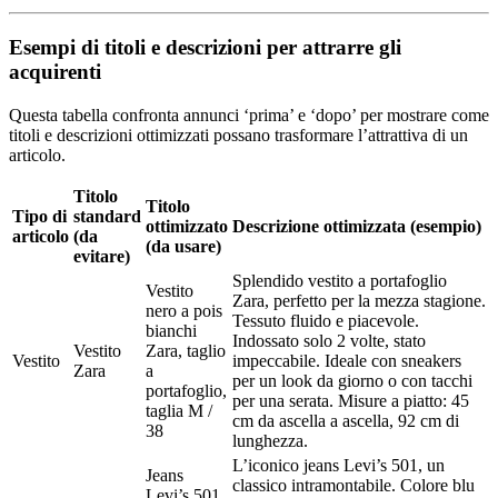
Esempi di titoli e descrizioni per attrarre gli
acquirenti
Questa tabella confronta annunci ‘prima’ e ‘dopo’ per mostrare come
titoli e descrizioni ottimizzati possano trasformare l’attrattiva di un
articolo.
Titolo
Titolo
Tipo di
standard
ottimizzato
Descrizione ottimizzata (esempio)
articolo
(da
(da usare)
evitare)
Splendido vestito a portafoglio
Vestito
Zara, perfetto per la mezza stagione.
nero a pois
Tessuto fluido e piacevole.
bianchi
Indossato solo 2 volte, stato
Vestito
Zara, taglio
Vestito
impeccabile. Ideale con sneakers
Zara
a
per un look da giorno o con tacchi
portafoglio,
per una serata. Misure a piatto: 45
taglia M /
cm da ascella a ascella, 92 cm di
38
lunghezza.
L’iconico jeans Levi’s 501, un
Jeans
classico intramontabile. Colore blu
Levi’s 501