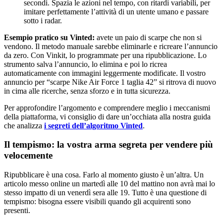
secondi. Spazia le azioni nel tempo, con ritardi variabili, per
imitare perfettamente l’attività di un utente umano e passare
sotto i radar.
Esempio pratico su Vinted:
avete un paio di scarpe che non si
vendono. Il metodo manuale sarebbe eliminarle e ricreare l’annuncio
da zero. Con Vinkit, lo programmate per una ripubblicazione. Lo
strumento salva l’annuncio, lo elimina e poi lo ricrea
automaticamente con immagini leggermente modificate. Il vostro
annuncio per “scarpe Nike Air Force 1 taglia 42” si ritrova di nuovo
in cima alle ricerche, senza sforzo e in tutta sicurezza.
Per approfondire l’argomento e comprendere meglio i meccanismi
della piattaforma, vi consiglio di dare un’occhiata alla nostra guida
che analizza
i segreti dell’algoritmo Vinted
.
Il tempismo: la vostra arma segreta per vendere più
velocemente
Ripubblicare è una cosa. Farlo al momento giusto è un’altra. Un
articolo messo online un martedì alle 10 del mattino non avrà mai lo
stesso impatto di un venerdì sera alle 19. Tutto è una questione di
tempismo: bisogna essere visibili quando gli acquirenti sono
presenti.