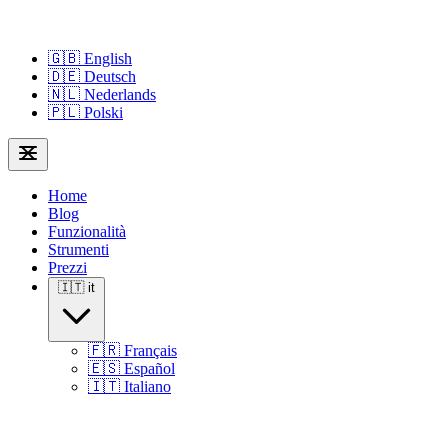
🇬🇧
English
🇩🇪
Deutsch
🇳🇱
Nederlands
🇵🇱
Polski
Home
Blog
Funzionalità
Strumenti
Prezzi
🇮🇹
it
🇫🇷
Français
🇪🇸
Español
🇮🇹
Italiano