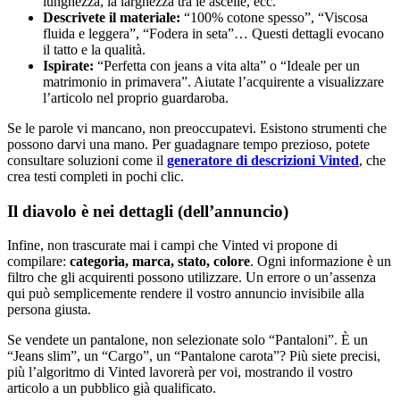
lunghezza, la larghezza tra le ascelle, ecc.
Descrivete il materiale:
“100% cotone spesso”, “Viscosa
fluida e leggera”, “Fodera in seta”… Questi dettagli evocano
il tatto e la qualità.
Ispirate:
“Perfetta con jeans a vita alta” o “Ideale per un
matrimonio in primavera”. Aiutate l’acquirente a visualizzare
l’articolo nel proprio guardaroba.
Se le parole vi mancano, non preoccupatevi. Esistono strumenti che
possono darvi una mano. Per guadagnare tempo prezioso, potete
consultare soluzioni come il
generatore di descrizioni Vinted
, che
crea testi completi in pochi clic.
Il diavolo è nei dettagli (dell’annuncio)
Infine, non trascurate mai i campi che Vinted vi propone di
compilare:
categoria, marca, stato, colore
. Ogni informazione è un
filtro che gli acquirenti possono utilizzare. Un errore o un’assenza
qui può semplicemente rendere il vostro annuncio invisibile alla
persona giusta.
Se vendete un pantalone, non selezionate solo “Pantaloni”. È un
“Jeans slim”, un “Cargo”, un “Pantalone carota”? Più siete precisi,
più l’algoritmo di Vinted lavorerà per voi, mostrando il vostro
articolo a un pubblico già qualificato.