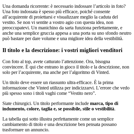
Una domanda ricorrente: è necessario indossare l’articolo in foto?
Una foto indossata è spesso più efficace, poiché consente
all’acquirente di proiettarsi e visualizzare meglio la caduta del
vestito. Se non vi sentite a vostro agio con questa idea, non
preoccupatevi. Un manichino da sarta funziona perfettamente, e
anche una semplice gruccia appesa a una porta su uno sfondo neutro
può bastare per dare volume e una migliore idea della vestibilità.
Il titolo e la descrizione: i vostri migliori venditori
Con foto al top, avete catturato l’attenzione. Ora, bisogna
convincere. È qui che entrano in gioco il titolo e la descrizione, non
solo per l’acquirente, ma anche per l’algoritmo di Vinted.
Un titolo deve essere un riassunto ultra-efficace. È la prima
informazione che Vinted utilizza per indicizzarvi. L’errore che vedo
più spesso sono i titoli vaghi come “Vestito nero”.
Siate chirurgici. Un titolo performante include
marca, tipo di
indumento, colore, taglia e, se possibile, stile o vestibilità
.
La tabella qui sotto illustra perfettamente come un semplice
cambiamento di titolo e una descrizione ben pensata possano
trasformare un annuncio.