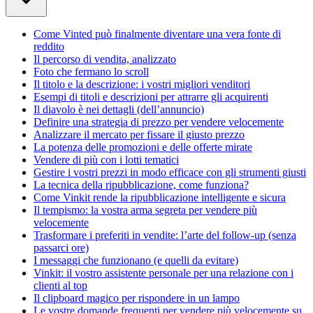
Come Vinted può finalmente diventare una vera fonte di
reddito
Il percorso di vendita, analizzato
Foto che fermano lo scroll
Il titolo e la descrizione: i vostri migliori venditori
Esempi di titoli e descrizioni per attrarre gli acquirenti
Il diavolo è nei dettagli (dell’annuncio)
Definire una strategia di prezzo per vendere velocemente
Analizzare il mercato per fissare il giusto prezzo
La potenza delle promozioni e delle offerte mirate
Vendere di più con i lotti tematici
Gestire i vostri prezzi in modo efficace con gli strumenti giusti
La tecnica della ripubblicazione, come funziona?
Come Vinkit rende la ripubblicazione intelligente e sicura
Il tempismo: la vostra arma segreta per vendere più
velocemente
Trasformare i preferiti in vendite: l’arte del follow-up (senza
passarci ore)
I messaggi che funzionano (e quelli da evitare)
Vinkit: il vostro assistente personale per una relazione con i
clienti al top
Il clipboard magico per rispondere in un lampo
Le vostre domande frequenti per vendere più velocemente su