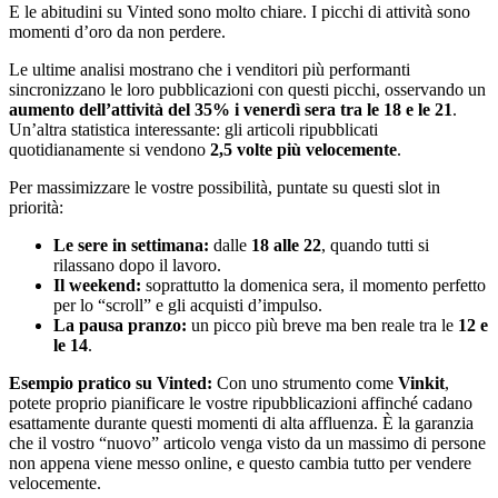
E le abitudini su Vinted sono molto chiare. I picchi di attività sono
momenti d’oro da non perdere.
Le ultime analisi mostrano che i venditori più performanti
sincronizzano le loro pubblicazioni con questi picchi, osservando un
aumento dell’attività del 35% i venerdì sera tra le 18 e le 21
.
Un’altra statistica interessante: gli articoli ripubblicati
quotidianamente si vendono
2,5 volte più velocemente
.
Per massimizzare le vostre possibilità, puntate su questi slot in
priorità:
Le sere in settimana:
dalle
18 alle 22
, quando tutti si
rilassano dopo il lavoro.
Il weekend:
soprattutto la domenica sera, il momento perfetto
per lo “scroll” e gli acquisti d’impulso.
La pausa pranzo:
un picco più breve ma ben reale tra le
12 e
le 14
.
Esempio pratico su Vinted:
Con uno strumento come
Vinkit
,
potete proprio pianificare le vostre ripubblicazioni affinché cadano
esattamente durante questi momenti di alta affluenza. È la garanzia
che il vostro “nuovo” articolo venga visto da un massimo di persone
non appena viene messo online, e questo cambia tutto per vendere
velocemente.