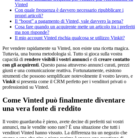
Vinted
Con quale frequenza è davvero necessario ripubblicare i
propri articoli?
Il “boost” a pagamento di Vinted, vale davvero la pena?
Cosa fare quando un acquirente mette un articolo tra i preferiti
ma non risponde?
Il mio account Vinted rischia qualcosa se utilizzo Vinkit?
Per vendere rapidamente su Vinted, non esiste una ricetta magica.
Tuttavia, una buona metodologia sì. Tutto si gioca sulla vostra
capacità di
rendere visibili i vostri annunci
e di
creare contatto
con gli acquirenti
. Questo passa attraverso annunci curati, prezzi
giusti e una comunicazione reattiva. Fortunatamente, esistono
strumenti che possono semplificare notevolmente il vostro lavoro, e
Vinkit
si presenta come il CRM perfetto per i venditori privati o
professionisti su Vinted.
Come Vinted può finalmente diventare
una vera fonte di reddito
Il vostro guardaroba è pieno, avete decine di preferiti sui vostri
annunci, ma le vendite sono rare? È una situazione che tutti i
venditori Vinted hanno vissuto. La differenza tra un negozio che