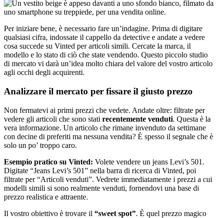
Per iniziare bene, è necessario fare un’indagine. Prima di digitare
qualsiasi cifra, indossate il cappello da detective e andate a vedere
cosa succede su Vinted per articoli simili. Cercate la marca, il
modello e lo stato di ciò che state vendendo. Questo piccolo studio
di mercato vi darà un’idea molto chiara del valore del vostro articolo
agli occhi degli acquirenti.
Analizzare il mercato per fissare il giusto prezzo
Non fermatevi ai primi prezzi che vedete. Andate oltre: filtrate per
vedere gli articoli che sono stati
recentemente venduti
. Questa è la
vera informazione. Un articolo che rimane invenduto da settimane
con decine di preferiti ma nessuna vendita? È spesso il segnale che è
solo un po’ troppo caro.
Esempio pratico su Vinted:
Volete vendere un jeans Levi’s 501.
Digitate “Jeans Levi’s 501” nella barra di ricerca di Vinted, poi
filtrate per “Articoli venduti”. Vedrete immediatamente i prezzi a cui
modelli simili si sono realmente venduti, fornendovi una base di
prezzo realistica e attraente.
Il vostro obiettivo è trovare il
“sweet spot”
. È quel prezzo magico