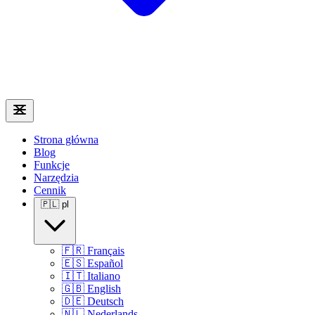
Strona główna
Blog
Funkcje
Narzędzia
Cennik
🇵🇱
pl
🇫🇷
Français
🇪🇸
Español
🇮🇹
Italiano
🇬🇧
English
🇩🇪
Deutsch
🇳🇱
Nederlands