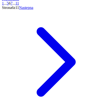
1
...
5
6
7
...
11
Strona6z11
Następna