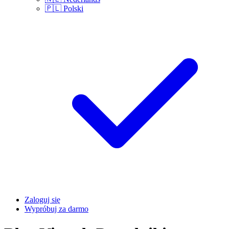
🇵🇱
Polski
Zaloguj się
Wypróbuj za darmo