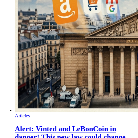
Articles
Alert: Vinted and LeBonCoin in
danger! This new law could change