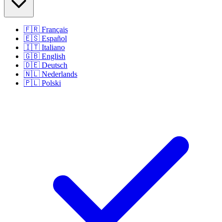
🇫🇷
Français
🇪🇸
Español
🇮🇹
Italiano
🇬🇧
English
🇩🇪
Deutsch
🇳🇱
Nederlands
🇵🇱
Polski